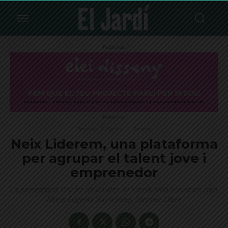
Publicitat
Publicitat
Destacat
Sarrià
Societat
Neix Liderem, una plataforma
per agrupar el talent jove i
emprenedor
La presentació s'ha fet als Jesuïtes de Sarrià amb convidats com
Maria Eugènia Gay o Josep Sánchez Llibre