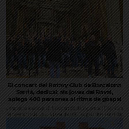
El concert del Rotary Club de Barcelona
Sarrià, dedicat als joves del Raval,
aplega 400 persones al ritme de gòspel
L'entitat ha anunciat el 7è concert solidari, que tindrà lloc el 20
de novembre del 2025 a favor d'Assís i les persones sense llar