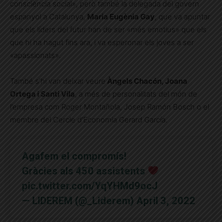
consciència social», però també la delegada del govern
espanyol a Catalunya,
Maria Eugènia Gay
, que va apuntar
que els líders del futur han de ser «més emotius» que els
que hi ha hagut fins ara, i va esperonar els joves a ser
«apassionats».
També s’hi van deixar veure
Àngels Chacón, Joana
Ortega i Santi Vila
, a més de personalitats del món de
l’empresa com Roger Montañola, Josep Ramón Bosch o el
membre del Cercle d’Economia Gerard García.
Agafem el compromís!
Gràcies als 450 assistents
pic.twitter.com/YqYHMd9ocJ
— LIDEREM (@_Liderem)
April 3, 2022