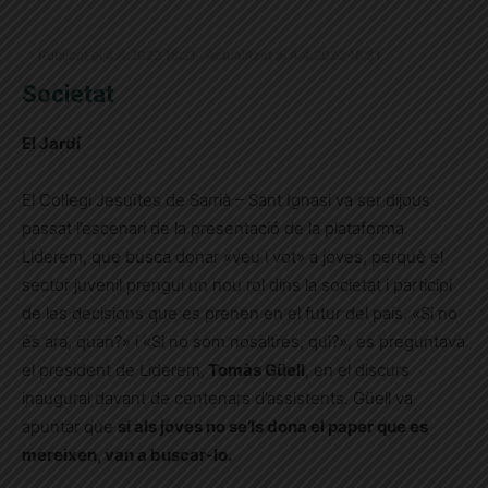
Publicat el 4.4.2022 16:21 · Actualitzat el 4.4.2022 16:31
Societat
El Jardí
El Col·legi Jesuïtes de Sarrià – Sant Ignasi va ser dijous
passat l’escenari de la presentació de la plataforma
Liderem, que busca donar «veu i vot» a joves, perquè el
sector juvenil prengui un nou rol dins la societat i participi
de les decisions que es prenen en el futur del país. «Si no
és ara, quan?» i «Si no som nosaltres, qui?», es preguntava
el president de Liderem,
Tomàs Güell
, en el discurs
inaugural davant de centenars d’assistents. Güell va
apuntar que
si als joves no se’ls dona el paper que es
mereixen, van a buscar-lo.