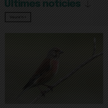
Últimes notícies
Veure'n +