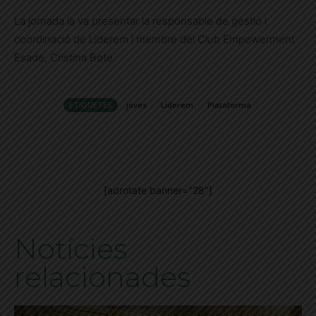
La jornada la va presentar la responsable de gestió i
coordinació de Liderem i membre del Club Empowerment
Esade, Cristina Bote.
ETIQUETES
joves
Liderem
Plataforma
[adrotate banner="28"]
Notícies
relacionades