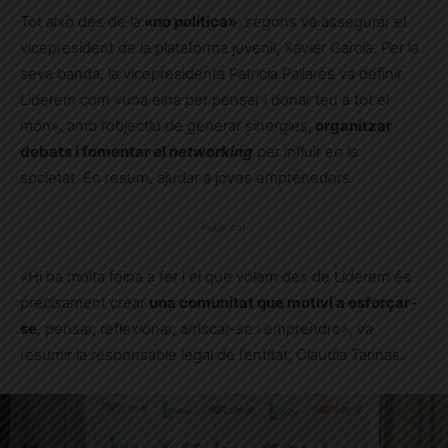
Tot això des de la
«no política»
, segons va assegurar el
vicepresident de la plataforma juvenil, Xavier García. Per la
seva banda, la vicepresidenta Patricia Pallarès va definir
Liderem com «una eina per pensar i donar teu a tot el
món», amb l’objectiu de generar sinergies,
organitzar
debats i fomentar el
networking
per influir en la
societat. En resum, ajudar a joves emprenedors.
Publicitat
«Hi ha molta feina a fer i el que volem des de Liderem és
precisament crear
una comunitat que motivi a esforçar-
se
, pensar, reflexionar, arriscar-se i emprendre», va
resumir la responsable legal de l’entitat, Claudia Tarinas.