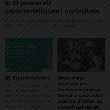
El passerell:
característiques i curiositats
La seva principal amenaça, a més de la desaparició del seu
hàbitat i l'ús de pesticides, és el silvestrisme
El jardí exterior
Nous veïns
afectats per
"De la mateixa manera que
l’esvoranc podran
necessito harmonia a
tornar a casa aviat
l’interior, també en necessito
mentre d’altres es
a l’exterior, perquè com és a
dins és a fora i com és a fora
constitueixen en