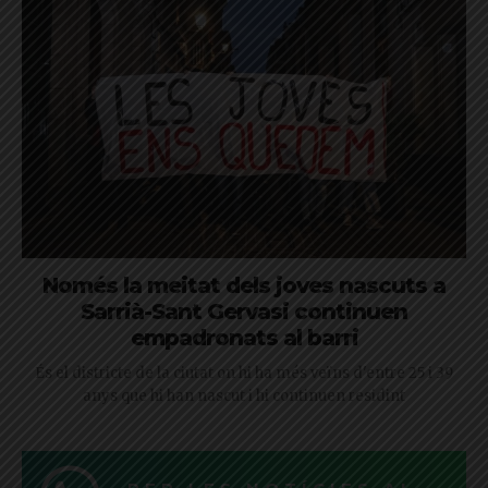
Només la meitat dels joves nascuts a
Sarrià-Sant Gervasi continuen
empadronats al barri
És el districte de la ciutat on hi ha més veïns d'entre 25 i 39
anys que hi han nascut i hi continuen residint