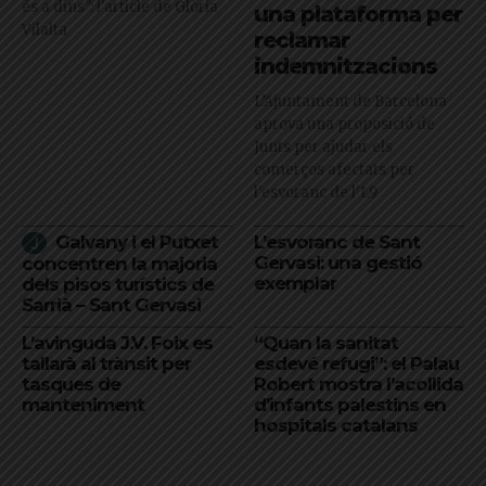
és a dins": l'article de Glòria
una plataforma per
Vilalta
reclamar
indemnitzacions
L’Ajuntament de Barcelona
aprova una proposició de
Junts per ajudar els
comerços afectats per
l'esvoranc de l'L9
Galvany i el Putxet
L’esvoranc de Sant
Gervasi: una gestió
concentren la majoria
exemplar
dels pisos turístics de
Sarrià – Sant Gervasi
L’avinguda J.V. Foix es
“Quan la sanitat
tallarà al trànsit per
esdevé refugi”: el Palau
tasques de
Robert mostra l’acollida
manteniment
d’infants palestins en
hospitals catalans