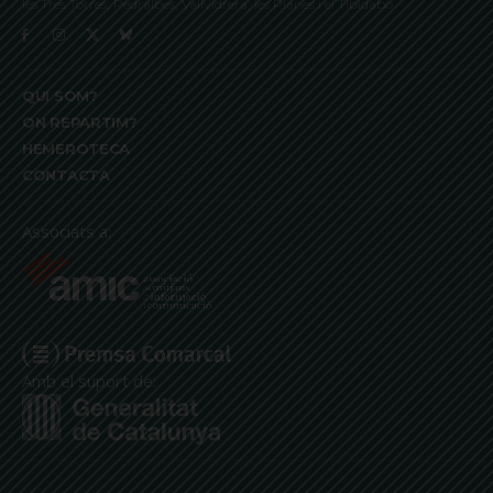
les Tres Torres, Pedralbes, Vallvidrera, les Planes i el Tibidabo
QUI SOM?
ON REPARTIM?
HEMEROTECA
CONTACTA
Associats a:
Amb el suport de: