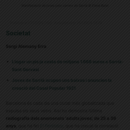
Manifestació de joves pels carrers de Sarrià © Elena Bulet
Publicat el 17.1.2024 7:00 · Actualitzat el 25.1.2024 13:26
Societat
Sergi Alemany Erra
Llogar un pis ja costa de mitjana 1.668 euros a Sarrià-
Sant Gervasi
Joves de Sarrià ocupen uns baixos i anuncien la
creació del Casal Popular 1921
Barcelona és cada dia una ciutat més globalitzada que
expulsa els seus veïns. Així ho demostra l’última
radiografia dels anomenats ‘adults joves’, de 25 a 39
anys
, que ha fet
El Periódico
, que ha creuat la correlació