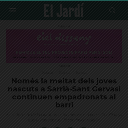
Publicitat
Publicitat
Destacat
Districte
Societat
Només la meitat dels joves
nascuts a Sarrià-Sant Gervasi
continuen empadronats al
barri
És el districte de la ciutat on hi ha més veïns d'entre 25 i 39 anys
que hi han nascut i hi continuen residint