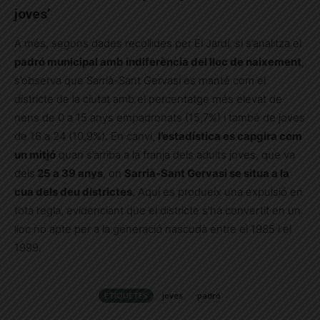
joves’
A més, segons dades recollides per El Jardí, si s’analitza el
padró municipal amb indiferència del lloc de naixement
,
s’observa que Sarrià-Sant Gervasi es manté com el
districte de la ciutat amb el percentatge més elevat de
nens de 0 a 15 anys empadronats (15,7%) i també de joves
de 16 a 24 (10,9%). En canvi,
l’estadística es capgira com
un mitjó
quan s’arriba a la franja dels adults joves, que va
dels
25 a 39 anys
, on
Sarrià-Sant Gervasi se situa a la
cua dels deu districtes
. Aquí es produeix una expulsió en
tota regla, evidenciant que el districte s’ha convertit en un
lloc no apte per a la generació nascuda entre el 1985 i el
1999.
ETIQUETES
joves
padró