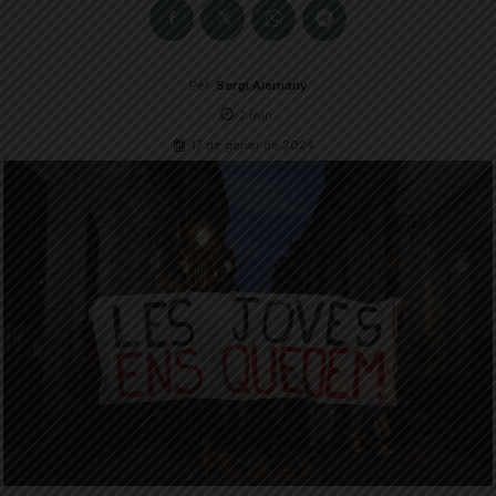
Per
Sergi Alemany
2
min.
17 de gener de 2024