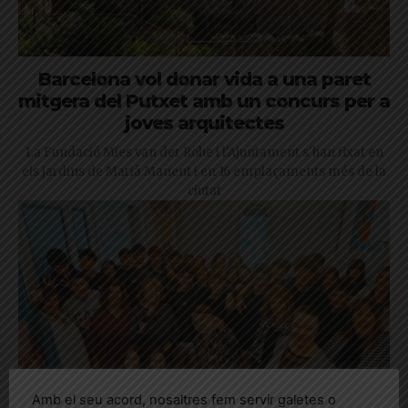
Barcelona vol donar vida a una paret
mitgera del Putxet amb un concurs per a
joves arquitectes
La Fundació Mies van der Rohe i l'Ajuntament s'han fixat en
els jardins de Marià Manent i en 16 emplaçaments més de la
ciutat
Amb el seu acord, nosaltres fem servir galetes o