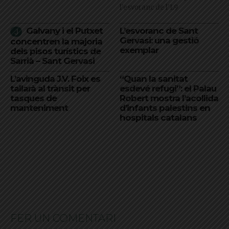
l'esvoranc de l'L9
Galvany i el Putxet
L’esvoranc de Sant
Gervasi: una gestió
concentren la majoria
exemplar
dels pisos turístics de
Sarrià – Sant Gervasi
L’avinguda J.V. Foix es
“Quan la sanitat
tallarà al trànsit per
esdevé refugi”: el Palau
tasques de
Robert mostra l’acollida
manteniment
d’infants palestins en
hospitals catalans
FER UN COMENTARI