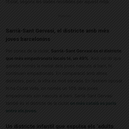
l’Estat, segons les dades recollides per aquest mitjà.
Publicitat
Sarrià-Sant Gervasi, el districte amb més
joves barcelonins
Per zones de la ciutat,
Sarrià-Sant Gervasi és el districte
que més empadronats locals té, un 49%
. Això vol dir que
gairebé només la meitat dels joves nascuts al barri, hi
continuen empadronats. En comparació amb altres
districtes, però, la xifra és molt elevada. En l’extrem oposat
hi ha Ciutat Vella, on només un 10% dels joves
empadronats són nascuts al barri. Sarrià-Sant Gervasi
també és el districte de la ciutat
on més català es parla
entre els joves.
Un districte infantil que expulsa els ‘adults