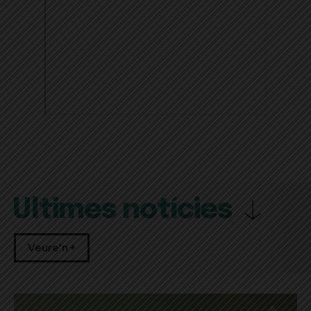
Últimes notícies
Veure'n +