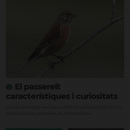
El passerell:
característiques i curiositats
La seva principal amenaça, a més de la desaparició del seu
hàbitat i l'ús de pesticides, és el silvestrisme