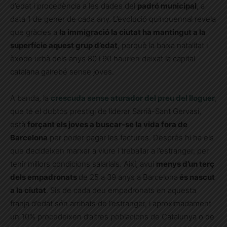
d’edat i procedència a les dades del
padró municipal
, a
data 1 de gener de cada any. L’evolució quinquennal revela
que gràcies a
la immigració la ciutat ha mantingut a la
superfície aquest grup d’edat
, perquè la baixa natalitat i
èxode urbà dels anys 80 i 90 haurien deixat la capital
catalana gairebé sense joves.
A banda, la
crescuda sense aturador del preu del lloguer
,
que té el dubtós prestigi de liderar Sarrià-Sant Gervasi,
està
forçant els joves a buscar-se la vida fora de
Barcelona
per poder pagar les factures. Després hi ha els
que decideixen marxar a viure i treballar a l’estranger, per
tenir millors condicions salarials. Així, avui
menys d’un terç
dels empadronats
de 25 a 39 anys a Barcelona
és nascut
a la ciutat
. Sis de cada deu empadronats en aquesta
franja d’edat són arribats de l’estranger, i aproximadament
un 10% procedeixen d’altres poblacions de Catalunya o de