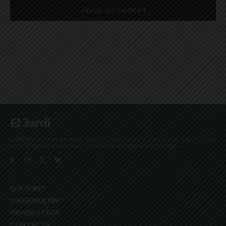
El Jardí
La Bonanova, Monterols, Galvany, Turó Parc, el Farró, el Putxet, Sarrià,
les Tres Torres, Pedralbes, Vallvidrera, les Planes i el Tibidabo
QUI SOM?
ON REPARTIM?
HEMEROTECA
CONTACTA