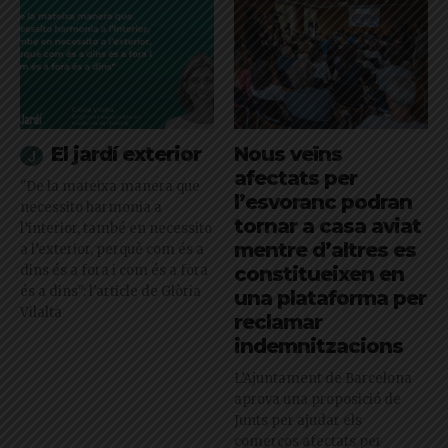
El jardí exterior
Nous veïns
afectats per
"De la mateixa manera que
l’esvoranc podran
necessito harmonia a
tornar a casa aviat
l’interior, també en necessito
mentre d’altres es
a l’exterior, perquè com és a
dins és a fora i com és a fora
constitueixen en
és a dins": l'article de Glòria
una plataforma per
Vilalta
reclamar
indemnitzacions
L’Ajuntament de Barcelona
aprova una proposició de
Junts per ajudar els
comerços afectats per