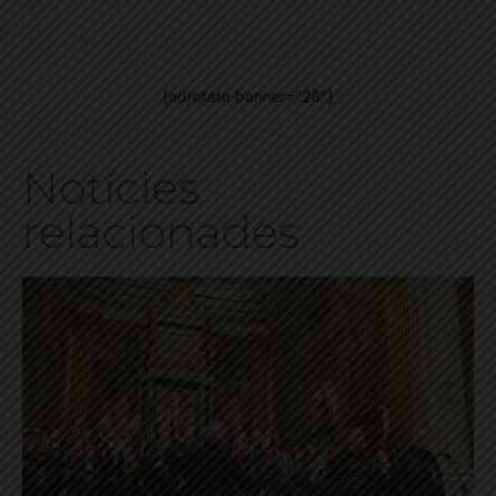
[adrotate banner="28"]
Notícies
relacionades