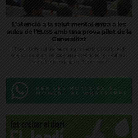
L’atenció a la salut mental entra a les
aules de l’EUSS amb una prova pilot de la
Generalitat
L'Escola Universitària Salesiana de Sarrià (EUSS) treballa
conjuntament amb el programa Ocell de Foc per millorar
l'ànim dels joves i ajudar el professorat
REP LES NOTÍCIES AL
MOMENT AL WHATSAPP!