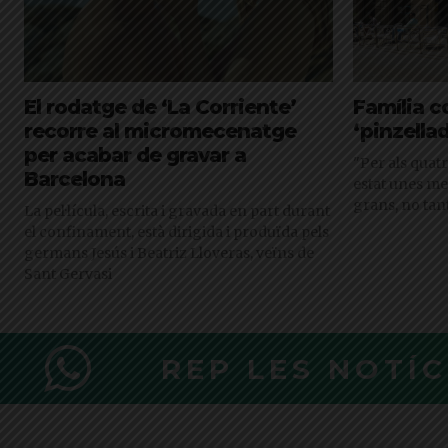
El rodatge de ‘La Corriente’
Família c
recorre al micromecenatge
‘pinzella
per acabar de gravar a
"Per als quat
Barcelona
estat unes me
grans, no tant
La pel·lícula, escrita i gravada en part durant
el confinament, està dirigida i produïda pels
germans Jesús i Beatriz Lloveras, veïns de
Sant Gervasi
REP LES NOTÍ