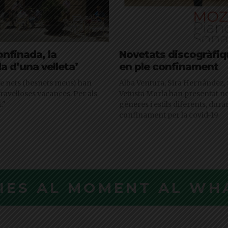
onfinada, la
Novetats discogràfi
da d’una velleta’
en ple confinament
re nets (besnets meus) han
Alba Ventura, Sira Hernández, 
ravelloses vacances. Per als
Vetusta Morla han presentat no
."
gèneres i estils diferents, duran
confinament per la covid-19
CIES AL MOMENT AL WH