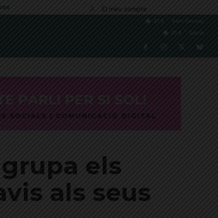
res
El meu compte
C
31.5
Sant Gervasi
C
31.4
Sarrià
grupa els
vis als seus