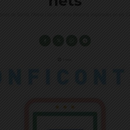
nets
eïnes de Sarrià, l'Anna Llarch i l'Aina Bestard, inspirades en els '
1
min.