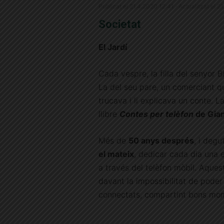
Publicat el 21.4.2020 12:41 · Actualitzat el 2
Societat
El Jardí
Cada vespre, la filla del senyor 
La del seu pare, un comerciant que
trucava i li explicava un conte. L
llibre
Contes per telèfon
de Gian
Més de
50 anys després
, i deg
el mateix
, dedicar cada dia una 
a través del telèfon mòbil. Aques
davant la impossibilitat de poder
connectats, compartint bons mo