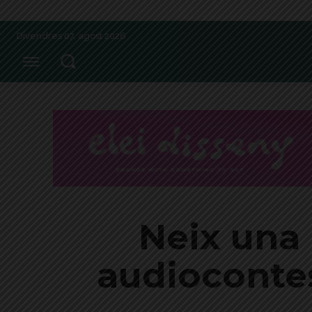
Divendres 07, agost 2026
Neix una
audiocontes