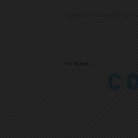
'Conficontes' està creat per dues v
Per
El Jardí