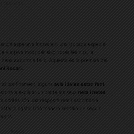
1.4.2020 12:46
Bianchi esperava impacient una trucada especial.
 viatjava molt, per això, totes les nits, la
a nena s’adormia feliç. Aquesta és la premisa del
ni Rodari.
ut al confinament, alguns
avis i àvies estan fent
estona a explicar un conte als seus
nets i netes
ts contes són una resposta real i espontània
 estar plegats. Una manera senzilla de seguir
ments.
Publicitat