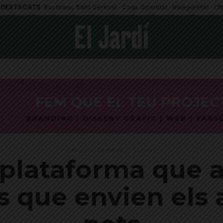
DESTACATS:
Esvoranc Sant Gervasi
·
Casa Orlandai
·
Inseguretat
·
Ob
Cultura
Destacat
Societat
 plataforma que a
 que envien els a