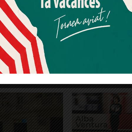
Més informació
Acceptar
Rebutjar tot
aràs penjat el teu conficonte i podràs gaudir de
Quan l’usuari crea un compte al Diari el Jardí, dona el seu
 en aquesta comunitat virtual.
consentiment explícit per rebre comunicacions
informatives relacionades amb el servei. Aquest
consentiment pot ser revocat en qualsevol moment
icontes
Confinament
Contes per telèfon
Coronavirus
mitjançant l’enllaç de baixa present a tots els correus.
19
Gianni Rodari
Nets