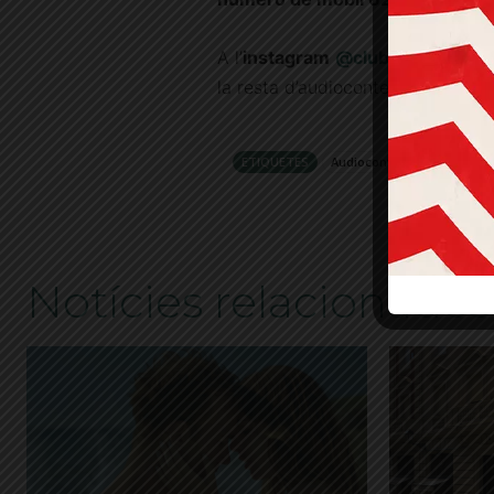
A l’
instagram
@clubdelbuuk
trob
la resta d’audiocontes compartits
ETIQUETES
Audiocontes
Avi
Conf
Covid-
Notícies relacionades