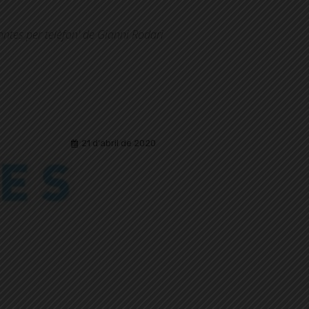
Contes per telèfon' de Gianni Rodari
21 d'abril de 2020