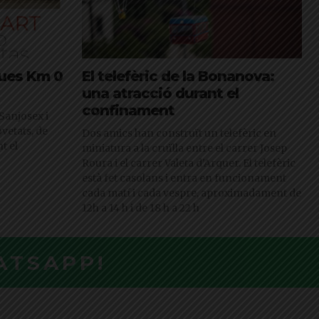
ques Km 0
El telefèric de la Bonanova:
una atracció durant el
confinament
Sanjosex i
vetats, de
Dos amics han construït un telefèric en
t el
miniatura a la cruïlla entre el carrer Josep
Roura i el carrer Valeta d'Arquer. El telefèric
està fet casolans i entra en funcionament
cada matí i cada vespre, aproximadament de
12h a 14 h i de 18 h a 22 h
ATSAPP!