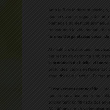
Amb la fi de la darrera glaciació,
que en diverses regions del món
plantes i a domesticar animals.
trencar amb la vida nòmada de ca
formes d’organització social, de 
Al neolític s’hi associen innova
per restes de ceràmica amb trace
la producció de teixits, vi i cerv
profundes: canvis en l’alimentac
nova divisió del treball. Encara 
El
creixement demogràfic
—prob
que no pas a una menor mortalit
podien tenir un fill cada dos any
30 i 40 anys. Això va impulsar m