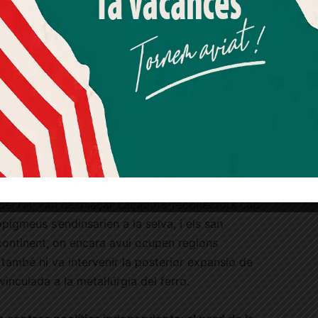
ndre a migracions posteriors.
Més informació
Acceptar
Rebutjar tot
Quan l’usuari crea un compte al Diari el Jardí, dona el seu
gricultors que van arribar a la península Ibèrica
consentiment explícit per rebre comunicacions
l 5700–5500 abans de la nostra era, d’origen
informatives relacionades amb el servei. Aquest
 van assentar sobre el substrat local dels
consentiment pot ser revocat en qualsevol moment
 amb traces genètiques prèvies, al qual s’hi
mitjançant l’enllaç de baixa present a tots els correus.
s de migracions posteriors.
bosc i la sabana, es van cultivar la palma d’oli,
ans
. Grups nilòtics ramaders, alts i esvelts
del Nil, van desplaçar caçadors-recol·lectors cap
pigmeus s’endinsarien a la selva, i els san
continent, on encara avui ocupen regions
també hi va intervenir la posterior expansió de
vinculada a la metal·lúrgia del ferro.