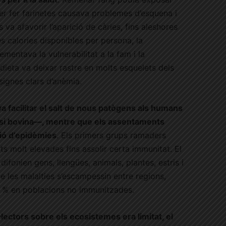
per fer farinetes causava problemes d’esquena i
s va afavorir l’aparició de càries, fins aleshores
s calories disponibles per persona, la
mentava la vulnerabilitat a la fam i la
dieta va deixar rastre en molts esquelets dels
signes clars d’anèmia.
a facilitar el salt de nous patògens als humans
losi bovina—, mentre que els assentaments
ió d’epidèmies
. Els primers grups ramaders
s molt elevades fins assolir certa immunitat. El
ifonien gens, llengües, animals, plantes, estris i
les malalties s’escampessin entre regions,
0 % en poblacions no immunitzades.
·lectors sobre els ecosistemes era limitat, el