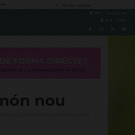
res
El meu compte
C
30.9
Sant Gervasi
C
30.9
Sarrià
n món nou
cara avui condicionen les societats humanes