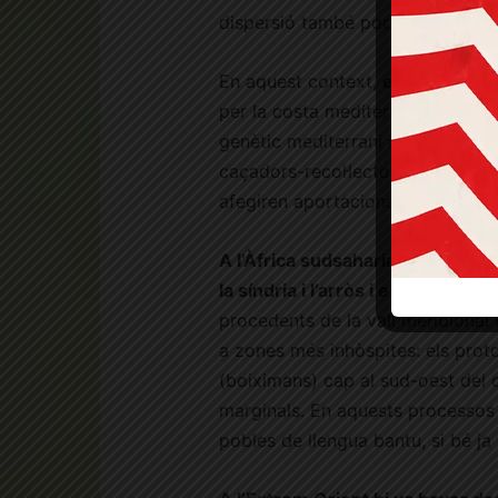
dispersió també podria correspo
En aquest context,
els primers a
per la costa mediterrània, cap a
genètic mediterrani i anatòlic, es
caçadors-recol·lectors ibèrics, ja
afegiren aportacions mesolítique
A l’Àfrica sudsahariana, entre el 
la síndria i l’arròs i el nyam afric
procedents de la vall meridional 
a zones més inhòspites: els proto
(boiximans) cap al sud-oest del 
marginals. En aquests processos 
pobles de llengua bantu, si bé ja 