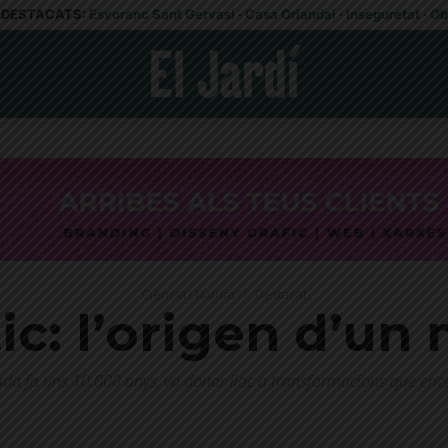
DESTACATS:
Esvoranc Sant Gervasi
·
Casa Orlandai
·
Inseguretat
·
Ob
Ciència i Natura
Destacat
tic: l’origen d’u
iada fa uns 10.000 anys, va donar lloc a transformacions que en