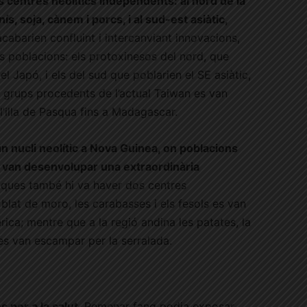
s centres neolítics independents: al nord de la
s, soja, cànem i porcs, i al sud-est asiàtic,
cabarien confluint i intercanviant innovacions,
ns poblacions: els protoxinesos del nord, que
 el Japó, i els del sud que poblarien el SE asiàtic,
, grups procedents de l’actual Taiwan es van
 l’illa de Pasqua fins a Madagascar.
 un nucli neolític a Nova Guinea, on poblacions
s van desenvolupar una extraordinària
iques també hi va haver dos centres
blat de moro, les carabasses i els fesols es van
ica; mentre que a la regió andina les patates, la
 es van escampar per la serralada.
s per a la salut
. Remenar fang podia exposar