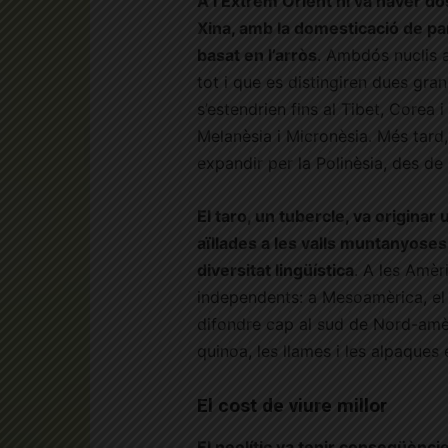
A l’Extrem Orient hi va haver do
Xina, amb la domesticació de paní
basat en l’arròs
. Ambdós nuclis a
tot i que es distingiren dues gra
s’estendrien fins al Tibet, Corea i
Melanèsia i Micronèsia. Més tard
expandir per la Polinèsia, des de
El taro, un tubercle, va originar
aïllades a les valls muntanyose
diversitat lingüística
. A les Amèr
independents: a Mesoamèrica, el 
difondre cap al sud de Nord-amèr
quinoa, les llames i les alpaques
El cost de viure millor
El neolític va tenir conseqüèncie