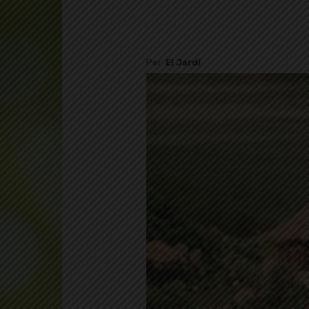
Per
El Jardí