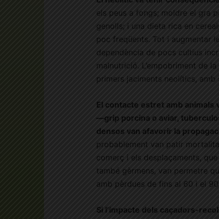
els peus a fongs; moldre el gra 
genolls; i una dieta rica en cereal
poc freqüents. Tot i augmentar le
dependència de pocs cultius incre
malnutrició. L’empobriment de la 
primers jaciments neolítics, amb 
El contacte estret amb animals v
—grip porcina o aviar, tubercu
densos van afavorir la propagac
probablement van patir mortalitat
comerç i els desplaçaments, que d
també gèrmens, van permetre que 
amb pèrdues de fins al 60 i el 9
Si l’impacte dels caçadors-recol