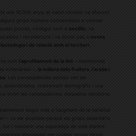
 fa uns 10.000 anys, el canvi climàtic va afavorir
 alguns grups humans comencessin a conrear
 Aquest procés, conegut com a
neolític
, va
çadors i recol·lectors i va donar pas a
noves
tecnologia i de relació amb el territori
.
cions com
l’aprofitament de la llet
—testimoniat
s mil·lenàries—,
la millora dels fruiters, l’arada i
esa
. Les conseqüències socials van ser
ió, sedentarisme, creixement demogràfic i una
avui vivim les conseqüències d’aquelles decisions.
ablement degut més a l’augment de la natalitat
at— va ser possible perquè els grups sedentaris
s, tot i mantenir una esperança de vida d’entre
igracions d’expansió per ocupar noves terres.