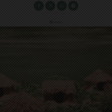
4
min.