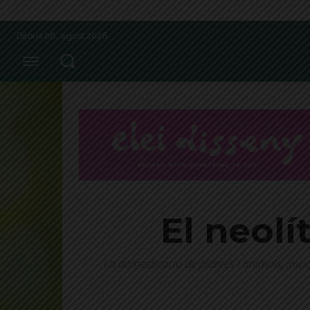
Dijous 06, agost 2026
El neolí
La domesticació de plantes i animals, inic