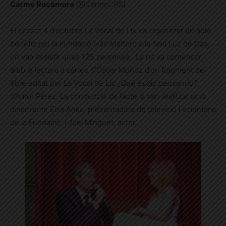
Carme Rocamora
(@CarmeCRS)
El passat 4 d’octubre La Vocal de Lis va organitzar un acte
benèfic per la Fundació Iván Mañero a la Sala Luz de Gas,
on van assistir unes 125 persones. La nit va començar
amb la lectura a càrrec d’Òscar Muñoz d’un fragment del
llibre editat per La Vocal de Lis
¿Qué estás pensando?
,
d’Amor Pérez. La conducció de l’acte la van realitzar amb
dinamisme Elsa Anka, presentadora de televisió i voluntària
de la Fundació, i Joel Minguet, actor.