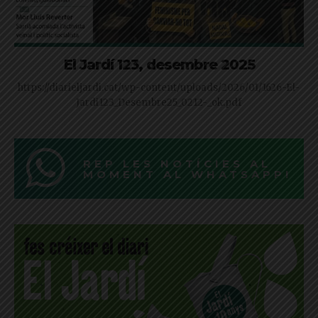
El Jardí 123, desembre 2025
https://diarieljardi.cat/wp-content/uploads/2026/01/1626-El-
Jardi123_Desembre25_0212-_ok.pdf
REP LES NOTÍCIES AL
MOMENT AL WHATSAPP!