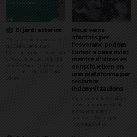
El jardí exterior
Nous veïns
afectats per
"De la mateixa manera que
l’esvoranc podran
necessito harmonia a
tornar a casa aviat
l’interior, també en necessito
mentre d’altres es
a l’exterior, perquè com és a
dins és a fora i com és a fora
constitueixen en
és a dins": l'article de Glòria
una plataforma per
Vilalta
reclamar
indemnitzacions
L’Ajuntament de Barcelona
aprova una proposició de
Junts per ajudar els
comerços afectats per
l'esvoranc de l'L9