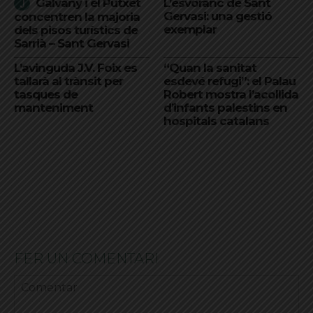
Galvany i el Putxet
L’esvoranc de Sant
Gervasi: una gestió
concentren la majoria
exemplar
dels pisos turístics de
Sarrià – Sant Gervasi
L’avinguda J.V. Foix es
“Quan la sanitat
tallarà al trànsit per
esdevé refugi”: el Palau
tasques de
Robert mostra l’acollida
manteniment
d’infants palestins en
hospitals catalans
FER UN COMENTARI