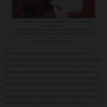
Javier Clavero i Amor Pérez presenten el llibre «¿Qué estás
pensando?».
A la fotografia destacada, d’esquerra a dreta, Joel Minguet i Elsa
Anka presentadors de l’acte, i Amor Pérez, autora del llibre, a Luz de
Gas.
Fotografies de Carme Rocamora
Amor Pérez va presentar el seu llibre mitjançant una
conversa amb l’escriptor Javier Clavero. Un llibre que parla
d’una història d’amor a través de les xarxes, un relat de
com és possible estimar per la paraula i l’escriptura i no a
través del contacte físic. És ja el segon llibre que publica
aquesta nutricionista que va començar la seva trajectòria
com a escriptora, gràcies als ànims que rebia a les xarxes
al publicar històries i pensaments al Facebook. En aquest
llibre demostra com el contacte físic no és tot el que