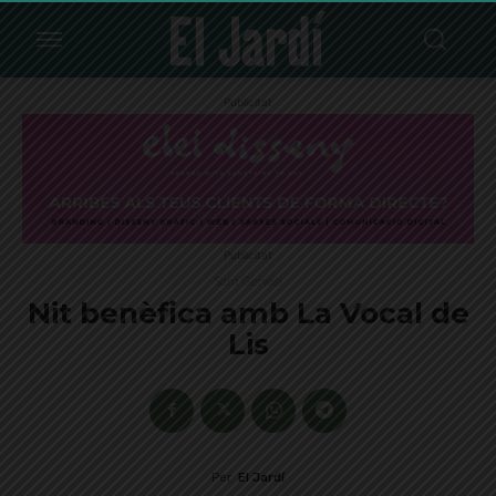
Publicitat
Publicitat
Sant Gervasi
Nit benèfica amb La Vocal de
Lis
Per
El Jardí