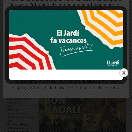
lloc web. Pot retirar el seu consentiment o oposar-se
al processament de dades basat en interessos
legítims en qualsevol moment fent clic a "Ajustos de
cookies" o a la nostra Política de privacitat en aquest
lloc web. Si cliques "acceptar" dones el teu
consentiment
Vil·la Urània organitza un mercat
d’intercanvi de llibres per Sant Jordi
Més informació
Acceptar
Rebutjar tot
Els participants han de portar l'exemplar a Vil·la Urània del 15
al 22 d'abril abans d'emportar-se el seu llibre el dia de Sant
Quan l’usuari crea un compte al Diari el Jardí, dona el
Jordi
seu consentiment explícit per rebre comunicacions
informatives relacionades amb el servei. Aquest
consentiment pot ser revocat en qualsevol moment
mitjançant l’enllaç de baixa present a tots els correus.