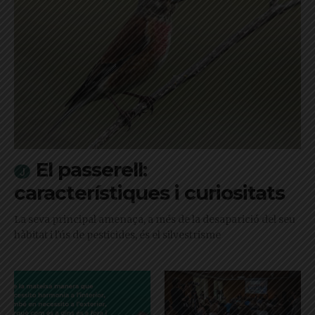
El passerell:
característiques i curiositats
La seva principal amenaça, a més de la desaparició del seu
hàbitat i l'ús de pesticides, és el silvestrisme