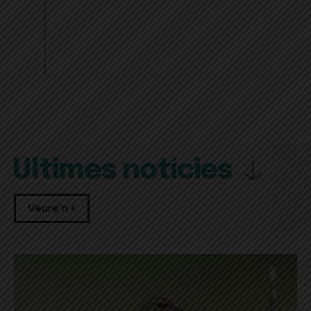
Últimes notícies
Veure'n +