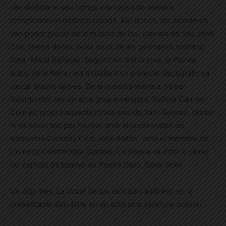
van dedicar el seu temps a la causa de manera
completament desinteressada. Així doncs, els assistents
van poder gaudir de la música de l’ex-baixista de Sau Jordi
Gas; també de les joves veus de les germanes soprano
Sara i Maria Bañeras. Seguint en la línia jove, la Pavvla,
actriu de la Riera i ara treballant un projecte discogràfic va
cantar alguns temes. De la mateixa manera, va ser
l’oportunitat per un altre grup emergent, Señora Carmen.
Com és propi d’aquesta mítica sala de Sant Gervasi, també
hi va haver lloc per l’humor amb el presentador de
Barcelona Comedy Club Jose Bailón i amb el membre de
Comedy Central Xavi Castells. La poesia va estar a càrrec
del campió d’Espanya de Poetry Slam, Salva Soler.
Un cop més, La Vocal del Lis se’n surt amb èxit en la
presentació d’un llibre en un acte amb rerefons solidari.