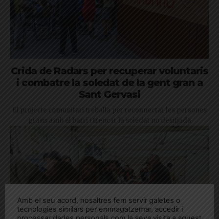
Crida de Radars per recuperar voluntaris
i combatre la soledat de la gent gran a
Sant Gervasi
El projecte comunitari treballa per reconnectar les persones
grans amb el barri i trencar la soledat no desitjada
Amb el seu acord, nosaltres fem servir galetes o
tecnologies similars per emmagatzemar, accedir i
processar dades personals com la seva visita a aquest