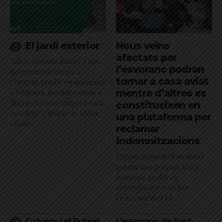
El jardí exterior
Nous veïns
afectats per
"De la mateixa manera que
l’esvoranc podran
necessito harmonia a
tornar a casa aviat
l’interior, també en necessito
mentre d’altres es
a l’exterior, perquè com és a
dins és a fora i com és a fora
constitueixen en
és a dins": l'article de Glòria
una plataforma per
Vilalta
reclamar
indemnitzacions
L’Ajuntament de Barcelona
aprova una proposició de
Junts per ajudar els
comerços afectats per
l'esvoranc de l'L9
Galvany i el Putxet
L’esvoranc de Sant