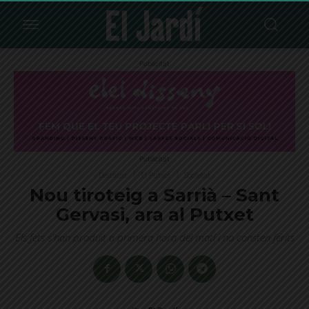
Publicitat
Publicitat
Destacat
El Putxet
Societat
Nou tiroteig a Sarrià – Sant
Gervasi, ara al Putxet
Els fets s'han produït a primera hora del matí i no consten ferits