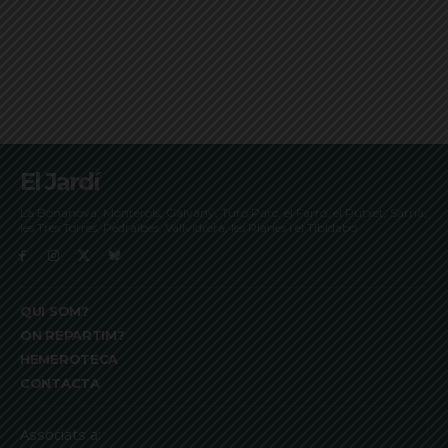
El Jardí
La Bonanova, Monterols, Galvany, Turó Parc, el Farró, el Putxet, Sarrià,
les Tres Torres, Pedralbes, Vallvidrera, les Planes i el Tibidabo
QUI SOM?
ON REPARTIM?
HEMEROTECA
CONTACTA
Associats a: