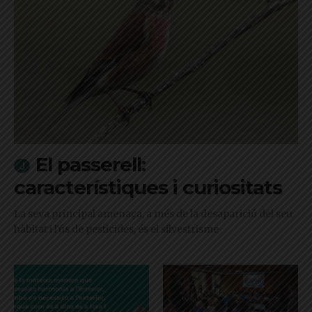
El passerell:
característiques i curiositats
La seva principal amenaça, a més de la desaparició del seu
hàbitat i l'ús de pesticides, és el silvestrisme