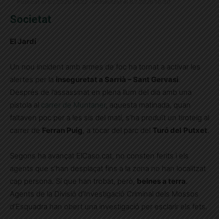
Publicat el 8.7.2026 10:22 · Actualitzat el 8.7.2026 10:30
Societat
El Jardí
Un nou incident amb armes de foc ha tornat a activar les
alertes per la
inseguretat a Sarrià – Sant Gervasi
.
Després de l’assassinat en plena llum del dia amb una
pistola al
carrer de Muntaner
, aquesta matinada, quan
faltaven poc per a les sis del matí, s’ha produït un tiroteig al
carrer de
Ferran Puig
, a tocar del parc del
Turó del
Putxet
.
Segons ha avançat ElCaso.cat, no consten ferits i els
agents que s’han desplaçat fins a la zona no han localitzat
cap persona. Sí que han trobat, però,
beines a terra
.
Agents de la Divisió d’Investigació Criminal dels Mossos
d’Esquadra han obert una investigació per esclarir els fets.