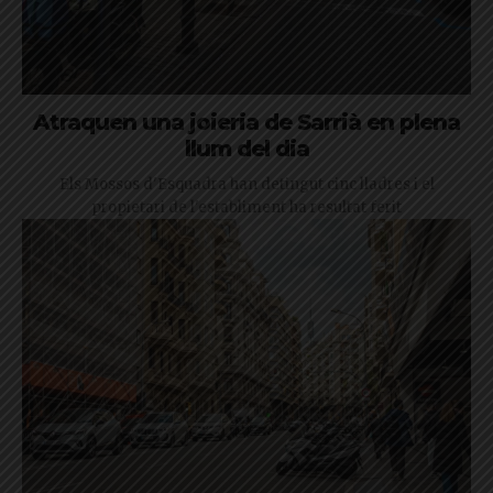
Atraquen una joieria de Sarrià en plena
llum del dia
Els Mossos d'Esquadra han detingut cinc lladres i el
propietari de l'establiment ha resultat ferit