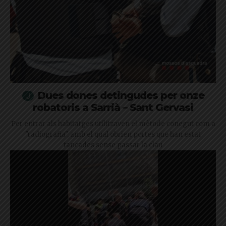
Dues dones detingudes per onze
robatoris a Sarrià – Sant Gervasi
Per entrar als habitatges utilitzaven el mètode conegut com a
"radiografia", amb el qual obrien portes que han estat
tancades sense passar la clau