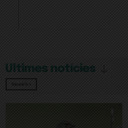
Últimes notícies
Veure'n +