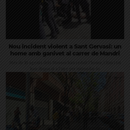
Nou incident violent a Sant Gervasi: un
home amb ganivet al carrer de Mandri
Més de 10 agents dels Mossos han reduït l'home, i fins i tot
han disparat a l'aire per intimidar-lo