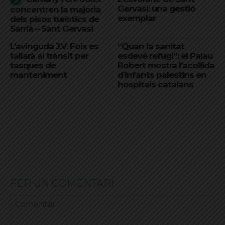
Gervasi: una gestió
concentren la majoria
exemplar
dels pisos turístics de
Sarrià – Sant Gervasi
L’avinguda J.V. Foix es
“Quan la sanitat
tallarà al trànsit per
esdevé refugi”: el Palau
tasques de
Robert mostra l’acollida
manteniment
d’infants palestins en
hospitals catalans
FER UN COMENTARI