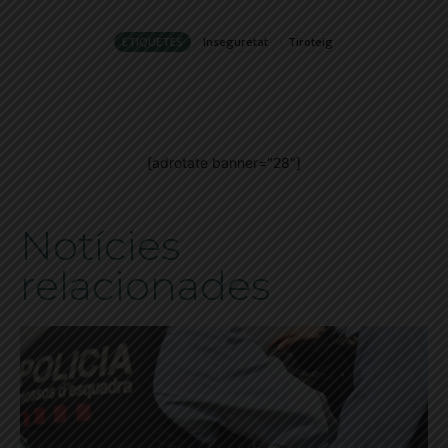
ETIQUETES
Inseguretat
Tiroteig
[adrotate banner="28"]
Notícies
relacionades