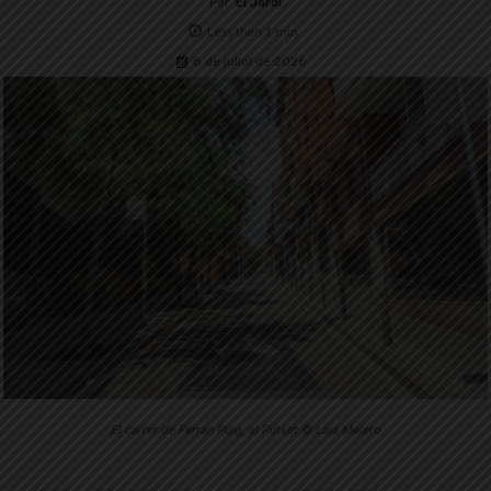
Per
El Jardí
Less than 1
min.
8 de juliol de 2026
El carrer de Ferran Puig, al Putxet © Laia Melero