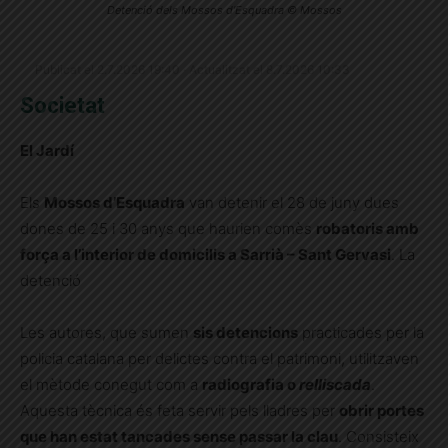
Detenció dels Mossos d'Esquadra © Mossos
Publicat el 2.7.2026 19:40 · Actualitzat el 8.7.2026 10:33
Societat
El Jardí
Els
Mossos d’Esquadra
van detenir el 28 de juny dues
dones de 25 i 30 anys que haurien comès
robatoris amb
força a l’interior de domicilis a Sarrià – Sant Gervasi
. La
detenció
Les autores, que sumen
sis detencions
practicades per la
policia catalana per delictes contra el patrimoni, utilitzaven
el mètode conegut com a
radiografia o
relliscada
.
Aquesta tècnica és feta servir pels lladres per
obrir portes
que han estat tancades sense passar la clau
. Consisteix