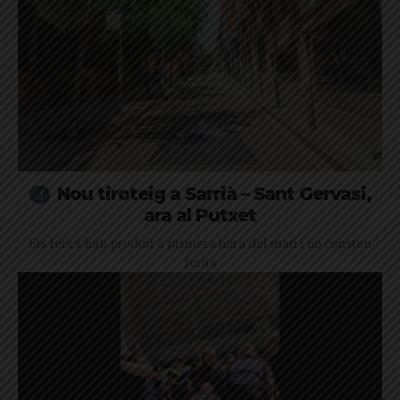
Nou tiroteig a Sarrià – Sant Gervasi,
ara al Putxet
Els fets s'han produït a primera hora del matí i no consten
ferits