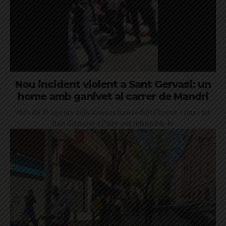
Nou incident violent a Sant Gervasi: un
home amb ganivet al carrer de Mandri
Més de 10 agents dels Mossos han reduït l'home, i fins i tot
han disparat a l'aire per intimidar-lo