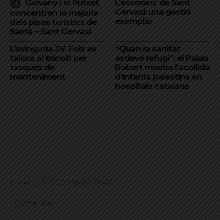
Galvany i el Putxet
L’esvoranc de Sant
Gervasi: una gestió
concentren la majoria
exemplar
dels pisos turístics de
Sarrià – Sant Gervasi
L’avinguda J.V. Foix es
“Quan la sanitat
tallarà al trànsit per
esdevé refugi”: el Palau
tasques de
Robert mostra l’acollida
manteniment
d’infants palestins en
hospitals catalans
FER UN COMENTARI