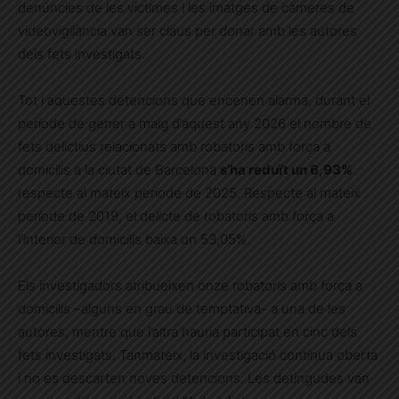
denúncies de les víctimes i les imatges de càmeres de
videovigilància van ser claus per donar amb les autores
dels fets investigats.
Tot i aquestes detencions que encenen alarma, durant el
període de gener a maig d’aquest any 2026 el nombre de
fets delictius relacionats amb robatoris amb força a
domicilis a la ciutat de Barcelona
s’ha reduït un 6,93%
respecte al mateix període de 2025. Respecte al mateix
període de 2019, el delicte de robatoris amb força a
l’interior de domicilis baixa un 53,05%.
Els investigadors atribueixen onze robatoris amb força a
domicilis –alguns en grau de temptativa- a una de les
autores, mentre que l’altra hauria participat en cinc dels
fets investigats. Tanmateix, la investigació continua oberta
i no es descarten noves detencions. Les detingudes van