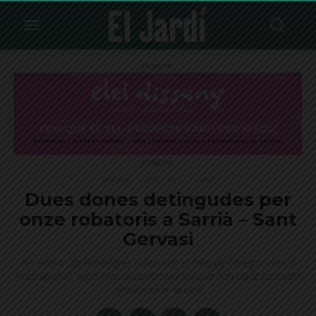
Publicitat
Publicitat
Destacat
Districte
Societat
Dues dones detingudes per
onze robatoris a Sarrià – Sant
Gervasi
Per entrar als habitatges utilitzaven el mètode conegut com a
"radiografia", amb el qual obrien portes que han estat tancades
sense passar la clau