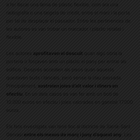
a fer lliscar una làmia de plàstic flexible, com ara una
radiografia o una targeta de crèdit, entre el marc i la porta
per tal de desplaçar el passador. Entre les pertinences de
les autores es van trobar un marcador i plàstic retallat i
flexible.
Les autores
aprofitaven el descuit
quan algú obria la
porteria o forçaven amb un plàstic el pany per entrar als
edificis. Després accedien als pisos quan aquests
quedaven buits i tancats, però sense la clau passada.
Principalment,
sostreien joies d’alt valor i diners en
efectiu
. En un dels casos es van fer amb un botí de
10.000 euros en efectiu i joies valorades en gairebé 17.000
euros.
Els fets investigats van tenir lloc al districte de Sarrià-Sant
Gervasi
entre els mesos de març i juny d’aquest any
. Les