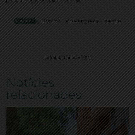
passar a disposició judicial l’1 de juliol.
ETIQUETES
Inseguretat
mossos d'esquadra
Robatoris
[adrotate banner="28"]
Notícies
relacionades