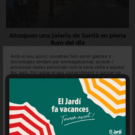
Atraquen una joieria de Sarrià en plena
llum del dia
Els Mossos d'Esquadra han detingut cinc lladres i el
Amb el seu acord, nosaltres fem servir galetes o
propietari de l'establiment ha resultat ferit
tecnologies similars per emmagatzemar, accedir i
processar dades personals com la seva visita a aquest
lloc web. Pot retirar el seu consentiment o oposar-se
al processament de dades basat en interessos
legítims en qualsevol moment fent clic a "Ajustos de
cookies" o a la nostra Política de privacitat en aquest
lloc web. Si cliques "acceptar" dones el teu
consentiment
Més informació
Acceptar
Rebutjar tot
Quan l’usuari crea un compte al Diari el Jardí, dona el