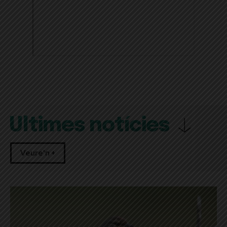
Últimes notícies
Veure'n +