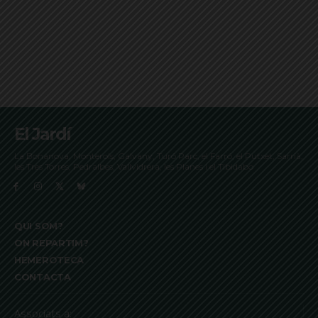
El Jardí
La Bonanova, Monterols, Galvany, Turó Parc, el Farró, el Putxet, Sarrià,
les Tres Torres, Pedralbes, Vallvidrera, les Planes i el Tibidabo
QUI SOM?
ON REPARTIM?
HEMEROTECA
CONTACTA
Associats a: