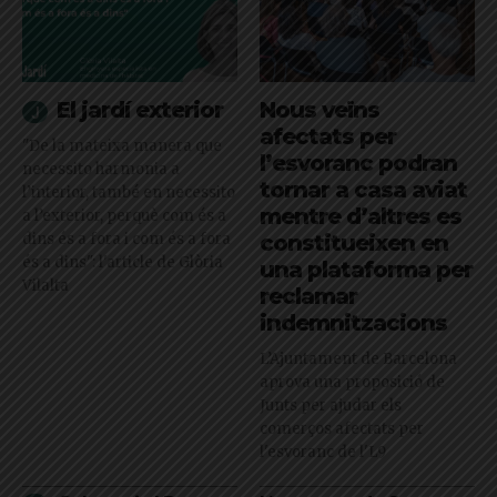
El jardí exterior
Nous veïns
afectats per
"De la mateixa manera que
l’esvoranc podran
necessito harmonia a
tornar a casa aviat
l’interior, també en necessito
mentre d’altres es
a l’exterior, perquè com és a
dins és a fora i com és a fora
constitueixen en
és a dins": l'article de Glòria
una plataforma per
Vilalta
reclamar
indemnitzacions
L’Ajuntament de Barcelona
aprova una proposició de
Junts per ajudar els
comerços afectats per
l'esvoranc de l'L9