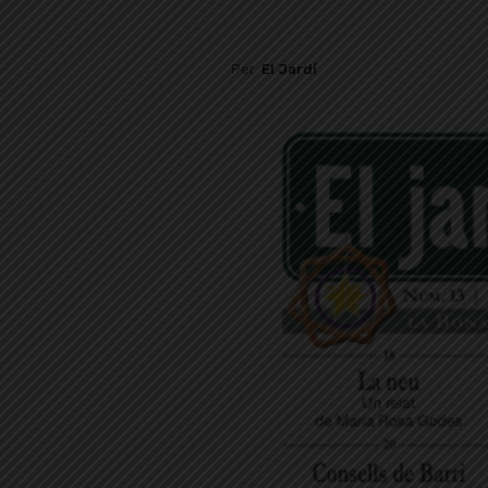
Per
El Jardí