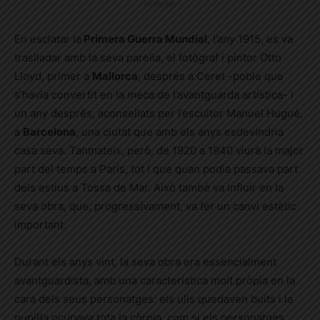
Publicitat
En esclatar la
Primera Guerra Mundial
, l’any 1915, es va
traslladar amb la seva parella, el fotògraf i pintor Otto
Lloyd, primer a
Mallorca
, després a Ceret -poble que
s’havia convertit en la meca de l’avantguarda artística- i
un any després, aconsellats per l’escultor Manuel Hugué,
a
Barcelona
, una ciutat que amb els anys esdevindria
casa seva. Tanmateix, però, de 1920 a 1940 viurà la major
part del temps a París, tot i que quan podia passava part
dels estius a Tossa de Mar. Això també va influir en la
seva obra, que, progressivament, va fer un canvi estètic
important.
Durant els anys vint, la seva obra era essencialment
avantguardista, amb una característica molt pròpia en la
cara dels seus personatges: els ulls quedaven buits i la
pupil·la ocupava tota la còrnia, com si els personatges