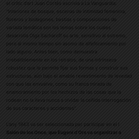
el crític d’art Juan Cortés escrivia a La Vanguardia:
“Interiores de bosque, escenas de intimidad femenina,
floreros y bodegones, bestias y composiciones de
variada temática son los temas sobre los cuales
desarrolla Olga Sacharoff su arte, sensitivo al extremo,
pero al mismo tiempo sin asomo de alfeñicamiento por
lado alguno. Antes bien, como demuestra
irrebatiblemente en los retratos, de una intrínseca
robustez que le permite fijar sus formas y construir sus
estructuras, aún bajo el amable revestimiento de levedad
con que las envuelve, como su franca mirada de
enamoramiento por los hechizos de las cosas que la
rodean no la lleva nunca a olvidar la ceñida interrogación
de sus caracteres y accidentes”.
L’any 1943 va ser seleccionada per participar en el I
Salón de los Once, que Eugeni d’Ors va organitzar a