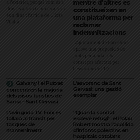
mentre d’altres es
a l’exterior, perquè com és a
dins és a fora i com és a fora
constitueixen en
és a dins": l'article de Glòria
una plataforma per
Vilalta
reclamar
indemnitzacions
L’Ajuntament de Barcelona
aprova una proposició de
Junts per ajudar els
comerços afectats per
l'esvoranc de l'L9
Galvany i el Putxet
L’esvoranc de Sant
Gervasi: una gestió
concentren la majoria
exemplar
dels pisos turístics de
Sarrià – Sant Gervasi
L’avinguda J.V. Foix es
“Quan la sanitat
tallarà al trànsit per
esdevé refugi”: el Palau
tasques de
Robert mostra l’acollida
manteniment
d’infants palestins en
hospitals catalans