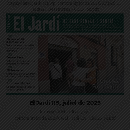
https://diarieljardi.cat/wp-content/uploads/2026/01/1626-El-
Jardi123_Desembre25_0212-_ok.pdf
El Jardí 119, juliol de 2025
https://diarieljardi.cat/wp-
content/uploads/2025/06/El_Jardi_119_Juliol25_ok.pdf