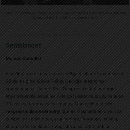
Reunió de la colla del Putxet, al jardí d'Olga Sacharoff, a finals dels anys quaranta
© Otho Lloyd, fons Mariette Llorens Gardy
Publicat el 4.1.2022 5:30 · Actualitzat el 5.1.2022 13:22
Semblances
Manuel Castellet
Filla de pare rus i mare persa, Olga Sacharoff va néixer el
28 de maig de 1889 a Tbilisi, Geòrgia, aleshores
annexionada a l’Imperi Rus. Després d’estudiar durant
anys a l’Escola de Belles Arts de la seva ciutat, quan tenia
20 anys va fer una curta estada a Munic, on descobrí
l’
expressionisme alemany
que es plasmaria en diversos
camps: arts plàstiques, arquitectura, literatura, música,
cinema, teatre, dansa, fotografia, i, evidentment, la