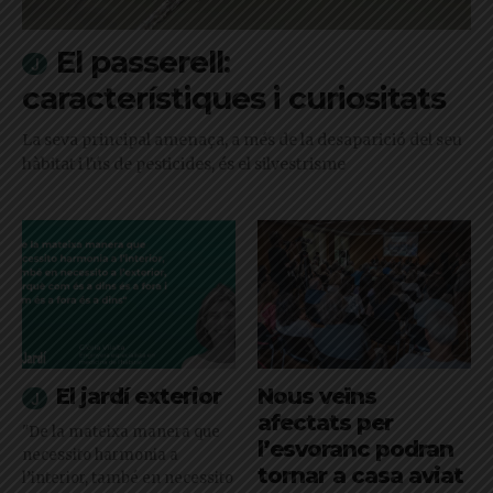
El passerell:
característiques i curiositats
La seva principal amenaça, a més de la desaparició del seu
hàbitat i l'ús de pesticides, és el silvestrisme
El jardí exterior
Nous veïns
afectats per
"De la mateixa manera que
l’esvoranc podran
necessito harmonia a
tornar a casa aviat
l’interior, també en necessito