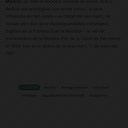
Madrid
i el 1960 la Direcció General de Belles Arts li
dedicà una antològica. Les seves obres i la seva
influència en l’art català —al costat del seu marit, va
formar part d’un grup d’avantguardistes estrangers
fugitius de la Primera Guerra Mundial— la van fer
mereixedora de la Medalla d’Or de la Ciutat de Barcelona
el 1964, tres anys abans de la seva mort, l’1 de març del
1967.
ETIQUETES
Artistes
Avantguardisme
barcelona
el Putxet
Olga Nicolaevna Sacharoff
Postguerra