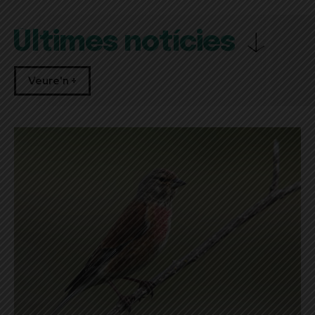
Últimes notícies
Veure'n +