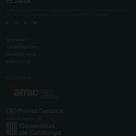
El Jardí
La Bonanova, Monterols, Galvany, Turó Parc, el Farró, el Putxet, Sarrià,
les Tres Torres, Pedralbes, Vallvidrera, les Planes i el Tibidabo
QUI SOM?
ON REPARTIM?
HEMEROTECA
CONTACTA
Associats a:
Amb el suport de: