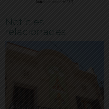
[adrotate banner="28"]
Notícies
relacionades