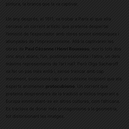
pintura, la branca que la va captivar.
Un any després, el 1911, va trobar a París el que ella
cercava: un corrent artístic que pretenia despertar
l’emoció de l’espectador amb obres sovint simbòliques i
allunyades de l’impressionisme. Allà la captivaren les
obres de
Paul Cézanne i Henri Rousseau
, morts tots dos
cinc anys abans; l’un, postimpressionista i l’altre, un dels
màxims representants de l’art naïf. Però Olga Sacharoff
va fer un pas més enllà i, sense trencar amb cap
moviment, evolucionà cap a un cubisme incipient que els
experts anomenen
protocubisme
. Un corrent que
pretenia desprendre’s de la tradició artística imperant a
Europa emmirallant-se en altres cultures, com l’africana.
Es tractava de donar més protagonisme a la geometria,
tot distorsionant les imatges.