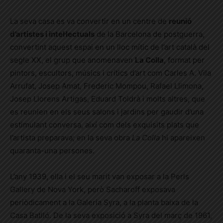
La seva casa es va convertir en un centre de
reunió
d’artistes i intel·lectuals
de la Barcelona de postguerra,
convertint aquest espai en un lloc mític de l’art català del
segle XX, el grup que anomenaven
La Colla
, format per
pintors, escultors, músics i crítics d’art com Carles A. Vila
Arrufat, Josep Amat, Frederic Mompou, Rafael Llimona,
Josep Llorens Artigas, Eduard Toldrà i molts altres, que
es reunien en els seus salons i jardins per gaudir d’una
estimulant conversa, així com dels exquisits plats que
l’artista preparava; en la seva obra
La Colla
hi apareixen
quaranta-una persones.
L’any 1939, ella i el seu marit van exposar a la Perls
Gallery de Nova York, però Sacharoff exposava
periòdicament a la Galeria Syra, a la planta baixa de la
Casa Batlló. De la seva exposició a Syra del març de 1961,