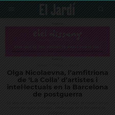
Publicitat
Publicitat
Destacat
El Putxet
Història
Olga Nicolaevna, l’amfitriona
de ‘La Colla’ d’artistes i
intel·lectuals en la Barcelona
de postguerra
La seva casa del carrer Manacor 3, al Putxet, es convertí en un
centre de reunió d'artistes i intel·lectuals de la Barcelona de
postguerra