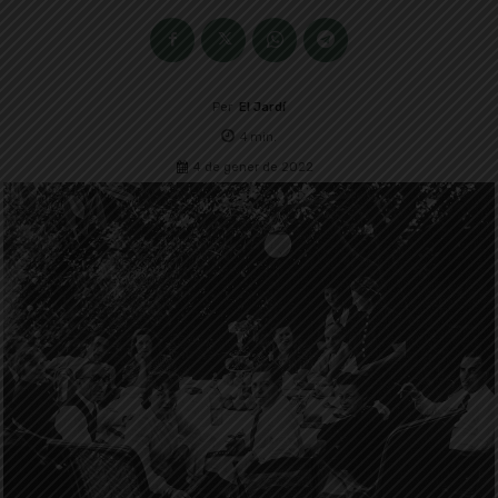
Per
El Jardí
4
min.
4 de gener de 2022