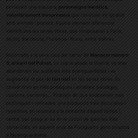
portessin una màscara;
personatges hieràtics,
voluntàriament inexpressius
que conviuen en igualtat
amb animals i plantes. Aquest element diferencial
identificava les seves obres, que s’exposaren a París,
Munic, Barcelona, Florència i Roma, entre d’altres.
Retornada a la seva casa del carrer de
Manacor número
3, al barri del Putxet
, un cop acabada la Guerra, va anar
abandonant les audàcies més avantguardistes i va
augmentar el pes de
l’art naïf
en les seves obres. Es
convertiren en més poètiques i amables: paisatges,
costums, persones… Podríem dir que esdevenen més
pictòriques i refinades, una producció més decorativa i
repetitiva, en resposta a la demanda d’aquell temps i,
també, per integrar-se en el circuit de galeries més
comercials, en aquells anys de Postguerra gens propicis
a l’avantguardisme.