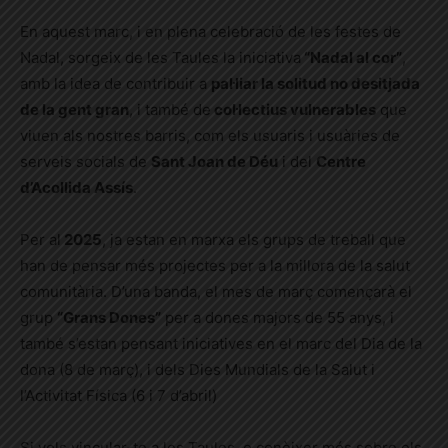
En aquest marc, i en plena celebració de les festes de
Nadal, sorgeix de les Taules la iniciativa
“Nadal al cor”
,
amb la idea de contribuir a
pal·liar la solitud no desitjada
de la gent gran
, i també de
col·lectius vulnerables
que
viuen als nostres barris, com els usuaris i usuàries de
serveis socials de
Sant Joan de Déu
i del
Centre
d’Acollida Assís
.
Per al
2025
, ja estan en marxa els grups de treball que
han de pensar més projectes per a la millora de la salut
comunitària. D’una banda, el mes de març començarà el
grup
“Grans Dones”
per a dones majors de 55 anys, i
també s’estan pensant iniciatives en el marc del Dia de la
dona (8 de març), i dels Dies Mundials de la Salut i
l’Activitat Física (6 i 7 d’abril)
Si vols vincular-te a les Taules, o conèixer més sobre els