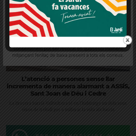
Més informació
Acceptar
Rebutjar tot
Quan l’usuari crea un compte al Diari el Jardí, dona el
seu consentiment explícit per rebre comunicacions
informatives relacionades amb el servei. Aquest
consentiment pot ser revocat en qualsevol moment
mitjançant l’enllaç de baixa present a tots els correus.
L’atenció a persones sense llar
incrementa de manera alarmant a ASSÍS,
Sant Joan de Déu i Cedre
La Drecera Sarrià-Vallvidrera té en l'habitatge un dels seus
eixos de treball per a millorar la vida als barris
REP LES NOTÍCIES AL