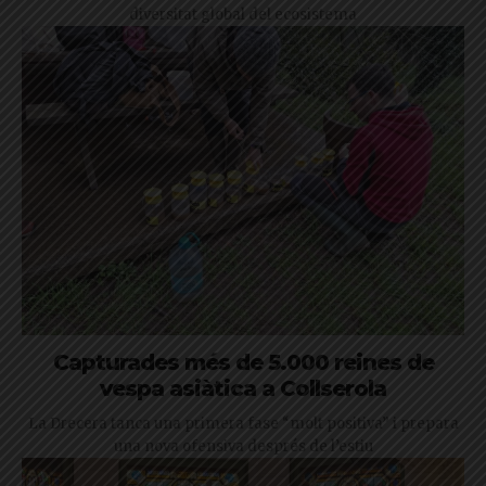
diversitat global del ecosistema
Capturades més de 5.000 reines de
vespa asiàtica a Collserola
La Drecera tanca una primera fase “molt positiva” i prepara
una nova ofensiva després de l’estiu