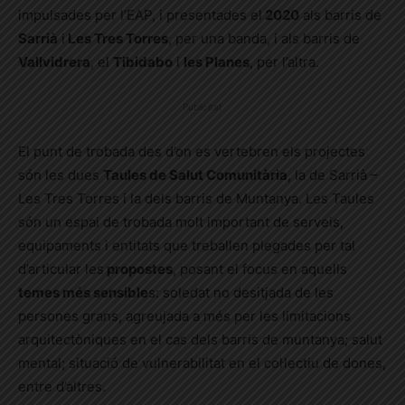
impulsades per l’EAP, i presentades el
2020
als barris de
Sarrià
i
Les Tres Torres
, per una banda, i als barris de
Vallvidrera
, el
Tibidabo
i
les Planes
, per l’altra.
Publicitat
El punt de trobada des d’on es vertebren els projectes
són les dues
Taules de Salut Comunitària
, la de Sarrià –
Les Tres Torres i la dels barris de Muntanya. Les Taules
són un espai de trobada molt important de serveis,
equipaments i entitats que treballen plegades per tal
d’articular les
propostes
, posant el focus en aquells
temes més sensible
s: soledat no desitjada de les
persones grans, agreujada a més per les limitacions
arquitectòniques en el cas dels barris de muntanya; salut
mental; situació de vulnerabilitat en el col·lectiu de dones,
entre d’altres.