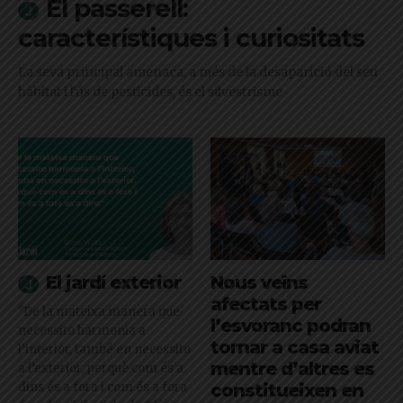
El passerell:
característiques i curiositats
La seva principal amenaça, a més de la desaparició del seu
hàbitat i l'ús de pesticides, és el silvestrisme
El jardí exterior
Nous veïns
afectats per
"De la mateixa manera que
l’esvoranc podran
necessito harmonia a
tornar a casa aviat
l’interior, també en necessito
mentre d’altres es
a l’exterior, perquè com és a
dins és a fora i com és a fora
constitueixen en