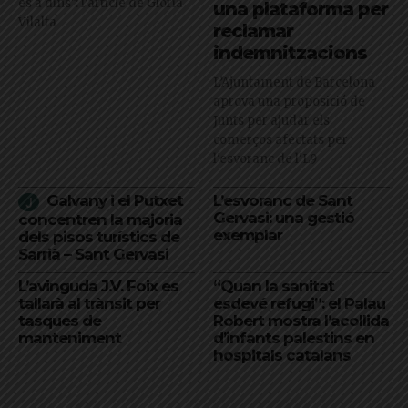
és a dins": l'article de Glòria
una plataforma per
Vilalta
reclamar
indemnitzacions
L’Ajuntament de Barcelona
aprova una proposició de
Junts per ajudar els
comerços afectats per
l'esvoranc de l'L9
Galvany i el Putxet
L’esvoranc de Sant
Gervasi: una gestió
concentren la majoria
exemplar
dels pisos turístics de
Sarrià – Sant Gervasi
L’avinguda J.V. Foix es
“Quan la sanitat
tallarà al trànsit per
esdevé refugi”: el Palau
tasques de
Robert mostra l’acollida
manteniment
d’infants palestins en
hospitals catalans