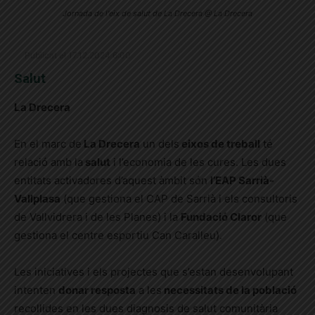
Jornada de l'eix de salut de La Drecera @ La Drecera
Publicat el 17.12.2024 6:00
Salut
La Drecera
En el marc de
La Drecera
un dels
eixos de treball
té
relació amb la
salut
i l’economia de les cures. Les dues
entitats activadores d’aquest àmbit són
l’EAP Sarrià-
Vallplasa
(que gestiona el CAP de Sarrià i els consultoris
de Vallvidrera i de les Planes) i la
Fundació Claror
(que
gestiona el centre esportiu Can Caralleu).
Les iniciatives i els projectes que s’estan desenvolupant
intenten
donar resposta
a les
necessitats de la població
recollides en les dues diagnosis de salut comunitària