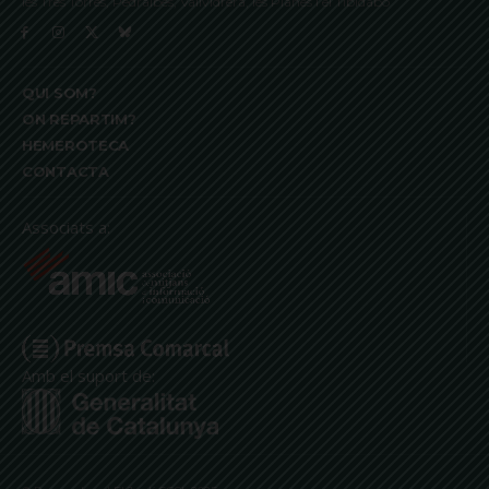
les Tres Torres, Pedralbes, Vallvidrera, les Planes i el Tibidabo
QUI SOM?
ON REPARTIM?
HEMEROTECA
CONTACTA
Associats a:
Amb el suport de: