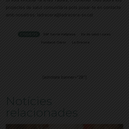
projectes de salut comunitària pots posar-te en contacte
amb nosaltres: ladrecera@ladrecera-sv.cat
ETIQUETES
EAP Sarrià-Vallplasa
Eix de salut i cures
Fundació Claror
La Drecera
[adrotate banner="28"]
Notícies
relacionades