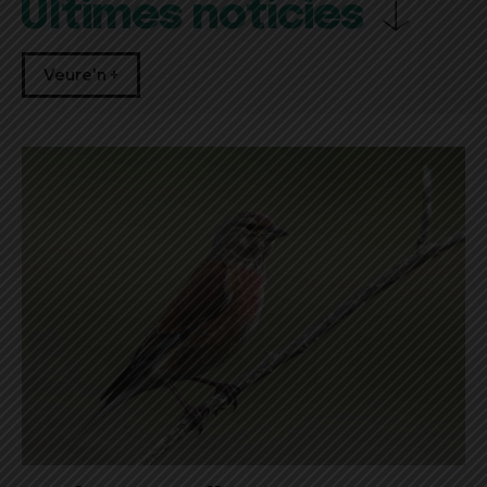
Últimes notícies
Veure'n +