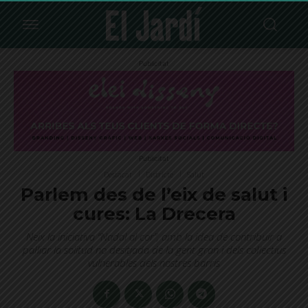
Publicitat
Publicitat
Destacat
Districte
Salut
Parlem des de l’eix de salut i
cures: La Drecera
Neix la iniciativa “Nadal al cor”, amb la idea de contribuir a
pal·liar la solitud no desitjada de la gent gran i dels col·lectius
vulnerables dels nostres barris