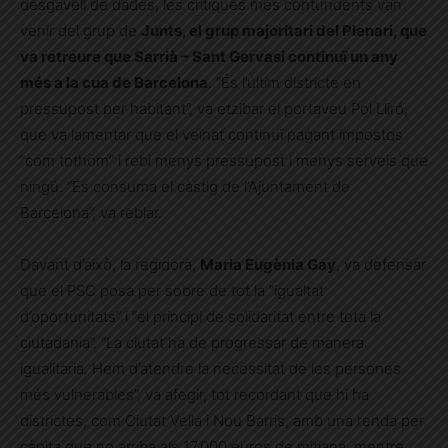
desgavell de dades, les crítiques més contundents van
venir del grup de
Junts, el grup majoritari del Plenari, que
va retreure que Sarrià – Sant Gervasi continuï un any
més a la cua de Barcelona
. “És l’últim districte en
pressupost per habitant”, va etzibar el portaveu Pol Lliró,
que va lamentar que el veïnat continuï pagant impostos
“com tothom” i rebi menys pressupost i menys serveis que
ningú. “Es consuma el càstig de l’Ajuntament de
Barcelona”, va reblar.
Davant d’això, la regidora,
Maria Eugènia Gay
, va defensar
que el PSC posa per sobre de tot la “igualtat
d’oportunitats” i “el principi de solidaritat entre tota la
ciutadania”. “La ciutat ha de progressar de manera
igualitària. Hem d’atendre la necessitat de les persones
més vulnerables”, va afegir, tot recordant que hi ha
districtes, com Ciutat Vella i Nou Barris, amb una renda per
càpita que no arriba als 17.000 euros de mitjana, mentre