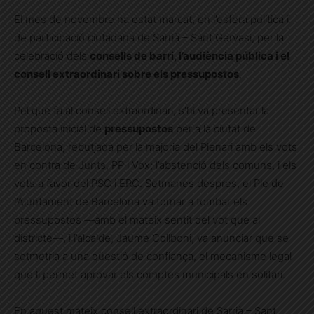
El mes de novembre ha estat marcat, en l’esfera política i
de participació ciutadana de Sarrià – Sant Gervasi, per la
celebració dels
consells de barri, l’audiència pública i el
consell extraordinari sobre els pressupostos
.
Pel que fa al consell extraordinari, s’hi va presentar la
proposta inicial de
pressupostos
per a la ciutat de
Barcelona, rebutjada per la majoria del Plenari amb els vots
en contra de Junts, PP i Vox; l’abstenció dels comuns, i els
vots a favor del PSC i ERC. Setmanes després, el Ple de
l’Ajuntament de Barcelona va tornar a tombar els
pressupostos —amb el mateix sentit del vot que al
districte—, i l’alcalde, Jaume Collboni, va anunciar que se
sotmetria a una qüestió de confiança, el mecanisme legal
que li permet aprovar els comptes municipals en solitari.
En aquest mateix consell extraordinari de Sarrià – Sant