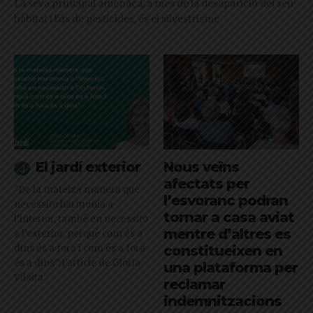
La seva principal amenaça, a més de la desaparició del seu
hàbitat i l'ús de pesticides, és el silvestrisme
El jardí exterior
Nous veïns
afectats per
"De la mateixa manera que
l’esvoranc podran
necessito harmonia a
tornar a casa aviat
l’interior, també en necessito
mentre d’altres es
a l’exterior, perquè com és a
dins és a fora i com és a fora
constitueixen en
és a dins": l'article de Glòria
una plataforma per
Vilalta
reclamar
indemnitzacions