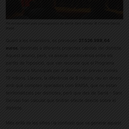
Ple extraordinari pels pressupostos de Sarrià-Sant Gervasi © Cristina García
Bladé
Quant a les inversions, es preveuen
27.526.988,64
euros
, destinats a diferents projectes cabdals del districte.
Aquest anunci, però, va aixecar controvèrsia entre els
partits de l’oposició, que van recordar que el Programa
d’Inversions Municipals per al districte en preveu només
19 milions. Llavors, la diferència de 8 milions, rau en diners
amb què compten operadors com BIMSA, que no estan
territorialitzats per districtes, però que des de Sarrià – Sant
Gervasi han calculat que tindran efecte directe sobre el
districte.
Més enllà de les xifres i la confusió que va generar aquest