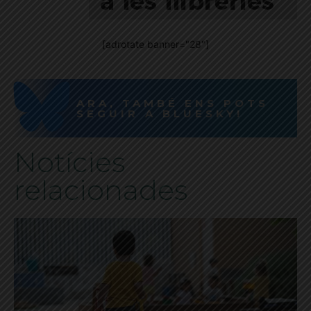
[adrotate banner="28"]
ARA, TAMBÉ ENS POTS
SEGUIR A BLUESKY!
Notícies
relacionades