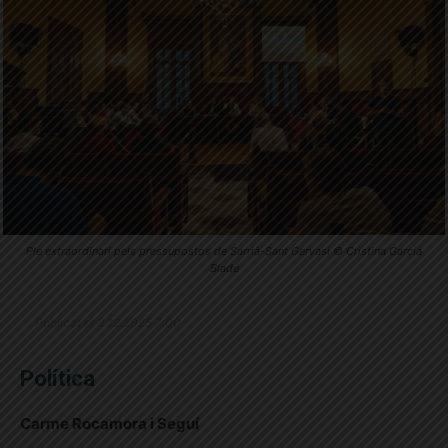
Ple extraordinari pels pressupostos de Sarrià-Sant Gervasi © Cristina García
Bladé
Publicat el 3.12.2025 7:00
Política
Carme Rocamora i Seguí