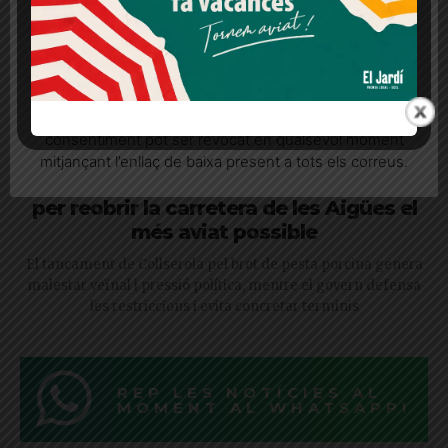
Més informació
Acceptar
Rebutjar tot
Quan l’usuari crea un compte al Diari el Jardí, dona el
seu consentiment explícit per rebre comunicacions
informatives relacionades amb el servei. Aquest
consentiment pot ser revocat en qualsevol moment
mitjançant l’enllaç de baixa present a tots els correus.
Gay anuncia que l’Ajuntament treballa
per reobrir la carretera de les Aigües el
més aviat possible
El tancament de Collserola pel brot de pesta porcina genera
malestar veïnal i pressió política, mentre el govern defensa
les restriccions i evita concretar terminis
REP LES NOTÍCIES AL
MOMENT AL WHATSAPP!