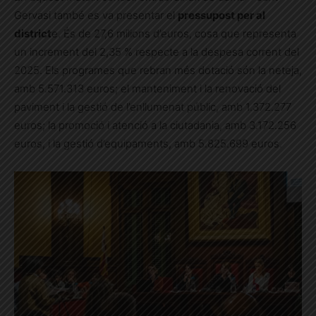
Gervasi també es va presentar el
pressupost per al
district
e. És de 27,6 milions d’euros, cosa que representa
un increment del 2,35 % respecte a la despesa corrent del
2025. Els programes que rebran més dotació són la neteja,
amb 5.571.313 euros; el manteniment i la renovació del
paviment i la gestió de l’enllumenat públic, amb 1.372.277
euros; la promoció i atenció a la ciutadania, amb 3.172.256
euros, i la gestió d’equipaments, amb 5.825.699 euros.