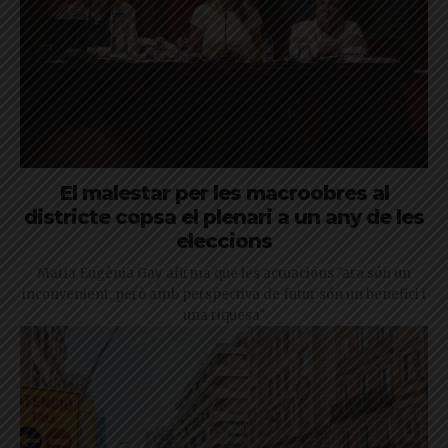
El malestar per les macroobres al
districte copsa el plenari a un any de les
eleccions
Maria Eugènia Gay afirma que les actuacions "ara són un
inconvenient, però amb perspectiva de futur són un benefici i
una riquesa"