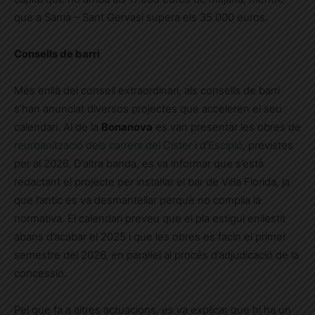
que a Sarrià – Sant Gervasi supera els 35.000 euros.
Consells de barri
Més enllà del consell extraordinari, als consells de barri
s’han anunciat diversos projectes que acceleren el seu
calendari. Al de la
Bonanova
es van presentar les obres de
reurbanització dels carrers del Cister
i d’
Escipió
, previstes
per al 2026. D’altra banda, es va informar que s’està
redactant el projecte per instal·lar el bar de Vil·la Florida, ja
que l’antic es va desmantellar perquè no complia la
normativa. El calendari preveu que el pla estigui enllestit
abans d’acabar el 2025 i que les obres es facin el primer
semestre del 2026, en paral·lel al procés d’adjudicació de la
concessió.
Pel que fa a altres actuacions, es va explicar que hi ha un