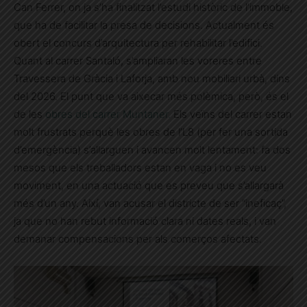
Can Ferrer, on ja s’ha finalitzat l’estudi històric de l’immoble,
que ha de facilitar la presa de decisions. Actualment és
obert el concurs d’arquitectura per rehabilitar l’edifici.
Quant al carrer Santaló, s’ampliaran les voreres entre
Travessera de Gràcia i Laforja, amb nou mobiliari urbà, dins
del 2026. El punt que va aixecar més polèmica, però, és el
de les
obres del carrer Muntaner.
Els veïns del carrer estan
molt frustrats perquè les obres de l’L8 (per fer una sortida
d’emergència) s’allarguen i avancen molt lentament: fa dos
mesos que els treballadors estan en vaga i no es veu
moviment, en una actuació que es preveu que s’allargarà
més d’un any. Així, van acusar el districte de ser “ineficaç”,
ja que no han rebut informació clara ni dates reals, i van
demanar compensacions per als comerços afectats.