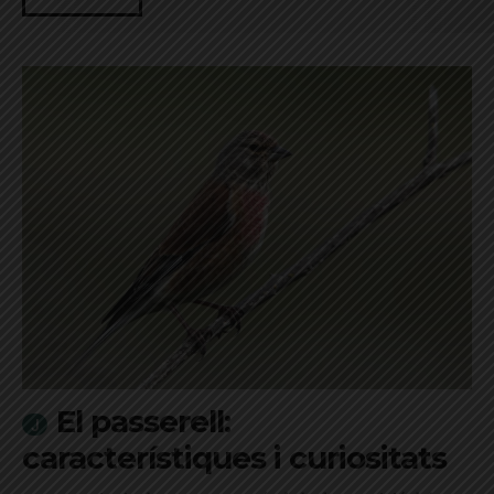
El passerell:
característiques i curiositats