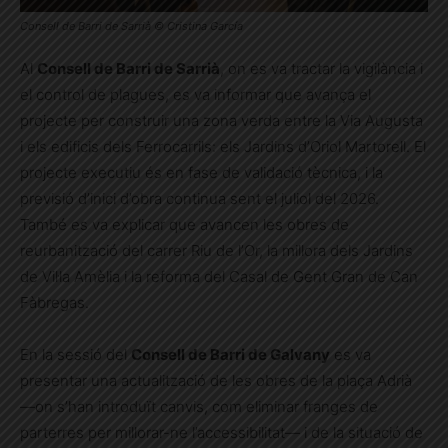
Consell de Barri de Sarrià © Cristina García
Al
Consell de Barri de Sarrià
, on es va tractar la vigilància i
el control de plagues, es va informar que avança el
projecte per construir una zona verda entre la Via Augusta
i els edificis dels Ferrocarrils: els Jardins d’Oriol Martorell. El
projecte executiu és en fase de validació tècnica, i la
previsió d’inici d’obra continua sent el juliol del 2026.
També es va explicar que avancen les obres de
reurbanització del carrer Riu de l’Or, la millora dels Jardins
de Vil·la Amèlia i la reforma del Casal de Gent Gran de Can
Fàbregas.
En la sessió del
Consell de Barri de Galvany
es va
presentar una actualització de les obres de la plaça Adrià
—on s’han introduït canvis, com eliminar franges de
parterres per millorar-ne l’accessibilitat— i de la situació de