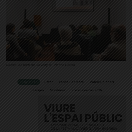
Consell de Barri de Galvany © Cristina García
ETIQUETES
Cister
consell de barri
consell plenari
escipió
Muntaner
Pressupostos 2026