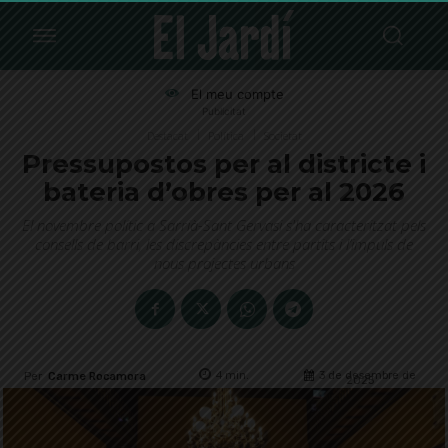
El meu compte
Publicitat
Destacat
Política
Societat
Pressupostos per al districte i
bateria d’obres per al 2026
El novembre polític a Sarrià-Sant Gervasi s'ha caracteritzat pels
consells de barri, les discrepàncies entre partits i l’impuls de
nous projectes urbans
4
min.
3 de desembre de
Per
Carme Rocamora
2025