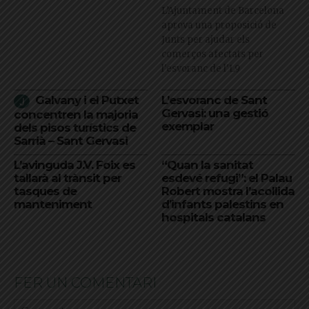
L’Ajuntament de Barcelona
aprova una proposició de
Junts per ajudar els
comerços afectats per
l'esvoranc de l'L9
Galvany i el Putxet
L’esvoranc de Sant
Gervasi: una gestió
concentren la majoria
exemplar
dels pisos turístics de
Sarrià – Sant Gervasi
L’avinguda J.V. Foix es
“Quan la sanitat
tallarà al trànsit per
esdevé refugi”: el Palau
tasques de
Robert mostra l’acollida
manteniment
d’infants palestins en
hospitals catalans
FER UN COMENTARI