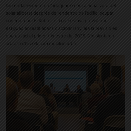
lleu endarreriment en l’adequació com a espai verd del
solar alliberat després de l’enderroc de l’edifici ocupat
conegut com El Kubo. Tot i que estava previst que
estigués enllestit abans d’acabar l’any, ara la previsió és
que es faci el primer trimestre del 2026. S’hi plantaran
arbres i s’hi col·locarà mobiliari urbà.