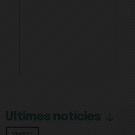
Últimes notícies
Veure'n +