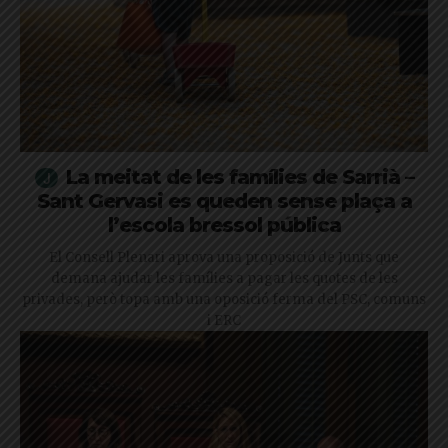
La meitat de les famílies de Sarrià –
Sant Gervasi es queden sense plaça a
l’escola bressol pública
El Consell Plenari aprova una proposició de Junts que
demana ajudar les famílies a pagar les quotes de les
privades, però topa amb una oposició ferma del PSC, comuns
i ERC