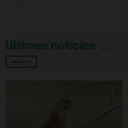
Últimes notícies
Veure'n +