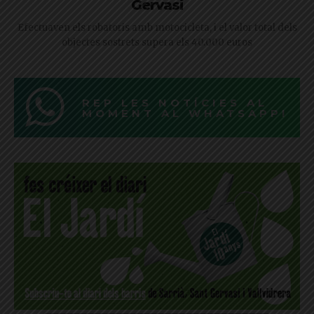
Gervasi
Efectuaven els robatoris amb motocicleta, i el valor total dels
objectes sostrets supera els 40.000 euros
REP LES NOTÍCIES AL
MOMENT AL WHATSAPP!