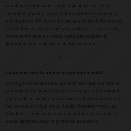
substància comissada s’enviarà al laboratori i, si el
resultat és positiu, la sanció tirarà endavant. La sanció
mínima és de 600 euros. En cas que es tracti d’un menor
d’edat el portarem a comissaria a efectes de protecció,
contactarem amb els tutors legals per realitzar el
lliurament i els explicarem els fets succeïts.
Publicitat
La policia, què fa amb la droga comissada?
La droga comissada s’envia al laboratori per analitzar la
composició i la seva puresa, cosa que pot determinar la
quantia de la sanció o el sobreseïment del procediment
(en cas que no sigui droga il·legal). Posteriorment, les
substàncies comissades són incinerades per empreses
especialitzades seguint protocols establerts.