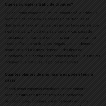
Què es considera tràfic de drogues?
El Codi Penal condemna i multa l’elaboració, el tràfic i la
promoció del consum. La possessió de drogues és
delicte quan la quantitat o altres indicis facin pensar que
s’està traficant. No cal que es produeixi cap passi de
substància, ni intercanvi de diners, per considerar que
s’està traficant amb drogues il·legals. Les condemnes
poden anar d’1 a 6 anys, depenent del tipus de
substància, la quantitat i les circumstàncies. Si els indicis
indiquen que trafiques, la policia et detindrà.
Quantes plantes de marihuana es poden tenir a
casa?
El codi penal espanyol considera delicte elaborar,
produir,
cultivar
o traficar amb les substàncies
psicotròpiques, tòxiques, o estupefaents així com