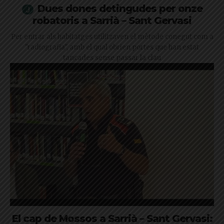
Dues dones detingudes per onze
robatoris a Sarrià – Sant Gervasi
Per entrar als habitatges utilitzaven el mètode conegut com a
"radiografia", amb el qual obrien portes que han estat
tancades sense passar la clau
El cap de Mossos a Sarrià – Sant Gervasi: