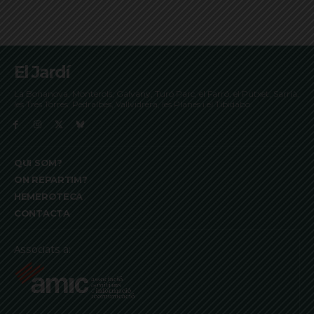
El Jardí
La Bonanova, Monterols, Galvany, Turó Parc, el Farró, el Putxet, Sarrià,
les Tres Torres, Pedralbes, Vallvidrera, les Planes i el Tibidabo
QUI SOM?
ON REPARTIM?
HEMEROTECA
CONTACTA
Associats a: