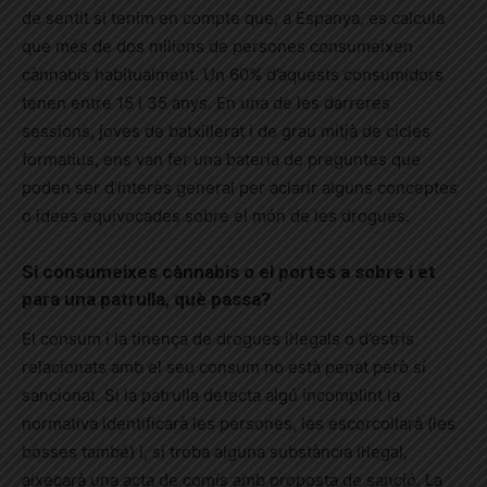
de sentit si tenim en compte que, a Espanya, es calcula
que més de dos milions de persones consumeixen
cànnabis habitualment. Un 60% d’aquests consumidors
tenen entre 15 i 35 anys. En una de les darreres
sessions, joves de batxillerat i de grau mitjà de cicles
formatius, ens van fer una bateria de preguntes que
poden ser d’interès general per aclarir alguns conceptes
o idees equivocades sobre el món de les drogues.
Si consumeixes cànnabis o el portes a sobre i et
para una patrulla, què passa?
El consum i la tinença de drogues il·legals o d’estris
relacionats amb el seu consum no està penat però sí
sancionat. Si la patrulla detecta algú incomplint la
normativa identificarà les persones, les escorcollarà (les
bosses també) i, si troba alguna substància il·legal,
aixecarà una acta de comís amb proposta de sanció. La