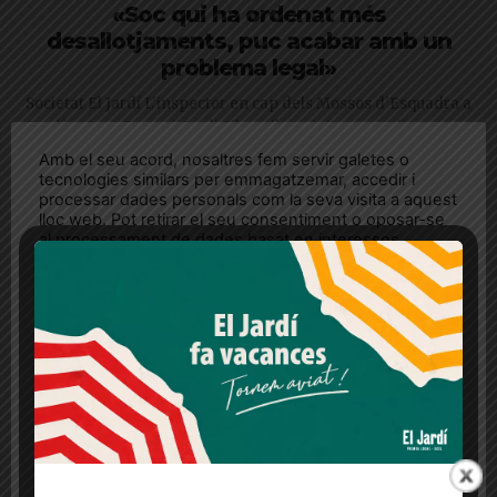
«Soc qui ha ordenat més
desallotjaments, puc acabar amb un
problema legal»
Societat El Jardí L'inspector en cap dels Mossos d'Esquadra a
Sarrià - Sant Gervasi, Jordi Silva, s'ha erigit aquest dimarts en
un dels inspectors que ha...
Amb el seu acord, nosaltres fem servir galetes o
tecnologies similars per emmagatzemar, accedir i
processar dades personals com la seva visita a aquest
lloc web. Pot retirar el seu consentiment o oposar-se
al processament de dades basat en interessos
legítims en qualsevol moment fent clic a "Ajustos de
cookies" o a la nostra Política de privacitat en aquest
lloc web. Si cliques "acceptar" dones el teu
consentiment
Més informació
Acceptar
Rebutjar tot
Quan l’usuari crea un compte al Diari el Jardí, dona el
seu consentiment explícit per rebre comunicacions
informatives relacionades amb el servei. Aquest