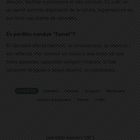
afavorir, facilitar o promoure el seu consum. És a dir, en
un sentit estricte d’aplicació de la norma, legalment no es
pot tenir cap planta de cànnabis.
És perillós conduir “fumat”?
El cànnabis afecta l’atenció, la concentració, la retenció i
els reflexos. Per conduir un cotxe o una moto cal que
totes aquestes capacitats estiguin intactes. Si has
consumit drogues o begut alcohol, no condueixis.
ETIQUETES
Cànnabis
Consum
Drogues
Marihuana
mossos d'esquadra
Policia
Tràfic
[adrotate banner="28"]