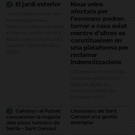
El jardí exterior
Nous veïns
afectats per
"De la mateixa manera que
l’esvoranc podran
necessito harmonia a
tornar a casa aviat
l’interior, també en necessito
mentre d’altres es
a l’exterior, perquè com és a
dins és a fora i com és a fora
constitueixen en
és a dins": l'article de Glòria
una plataforma per
Vilalta
reclamar
indemnitzacions
L’Ajuntament de Barcelona
aprova una proposició de
Junts per ajudar els
comerços afectats per
l'esvoranc de l'L9
Galvany i el Putxet
L’esvoranc de Sant
Gervasi: una gestió
concentren la majoria
exemplar
dels pisos turístics de
Sarrià – Sant Gervasi