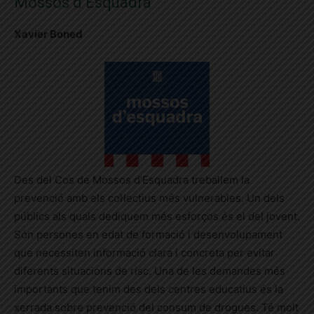
Mossos d’Esquadra
Xavier Boned
Des del Cos de Mossos d’Esquadra treballem la
prevenció amb els col·lectius més vulnerables. Un dels
públics als quals dediquem més esforços és el del jovent.
Són persones en edat de formació i desenvolupament
que necessiten informació clara i concreta per evitar
diferents situacions de risc. Una de les demandes més
importants que tenim des dels centres educatius és la
xerrada sobre prevenció del consum de drogues. Té molt