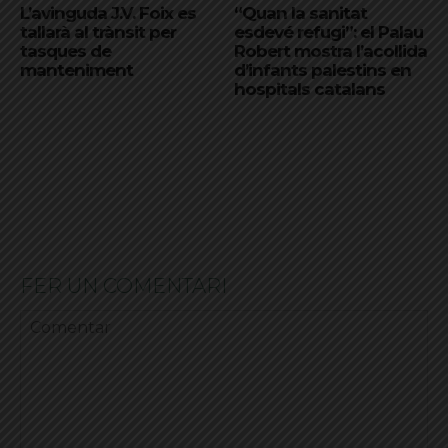
L’avinguda J.V. Foix es
“Quan la sanitat
tallarà al trànsit per
esdevé refugi”: el Palau
tasques de
Robert mostra l’acollida
manteniment
d’infants palestins en
hospitals catalans
FER UN COMENTARI