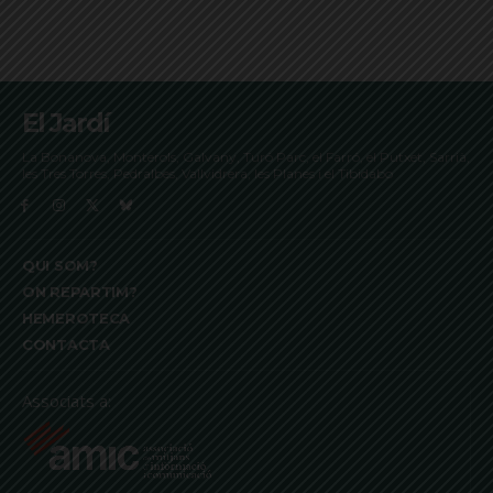
El Jardí
La Bonanova, Monterols, Galvany, Turó Parc, el Farró, el Putxet, Sarrià,
les Tres Torres, Pedralbes, Vallvidrera, les Planes i el Tibidabo
QUI SOM?
ON REPARTIM?
HEMEROTECA
CONTACTA
Associats a: