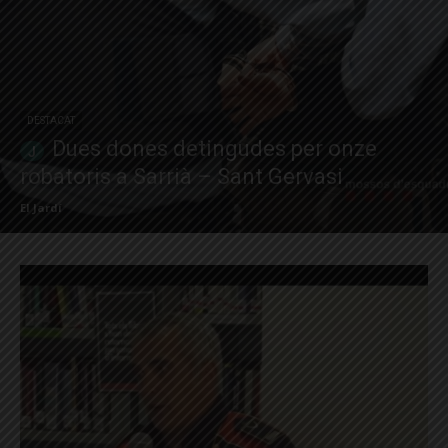
DESTACAT
Dues dones detingudes per onze
robatoris a Sarrià – Sant Gervasi
El Jardí