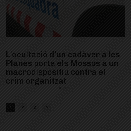
L’ocultació d’un cadàver a les
Planes porta els Mossos a un
macrodispositiu contra el
crim organitzat
Publicitat
1
2
3