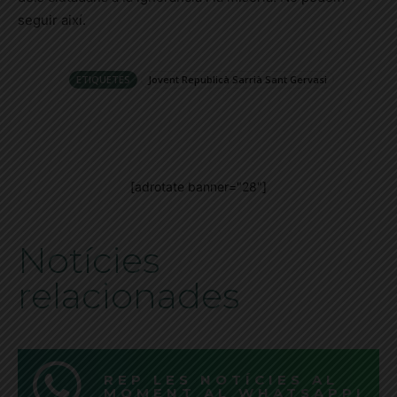
seguir així.
ETIQUETES
Jovent Republicà Sarrià Sant Gervasi
[adrotate banner="28"]
Notícies
relacionades
REP LES NOTÍCIES AL
MOMENT AL WHATSAPP!