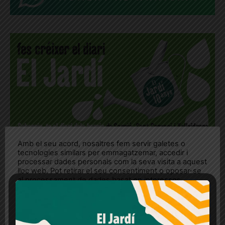
Amb el seu acord, nosaltres fem servir galetes o
tecnologies similars per emmagatzemar, accedir i
processar dades personals com la seva visita a aquest
lloc web. Pot retirar el seu consentiment o oposar-se
al processament de dades basat en interessos
legítims en qualsevol moment fent clic a "Ajustos de
cookies" o a la nostra Política de privacitat en aquest
lloc web. Si cliques "acceptar" dones el teu
consentiment