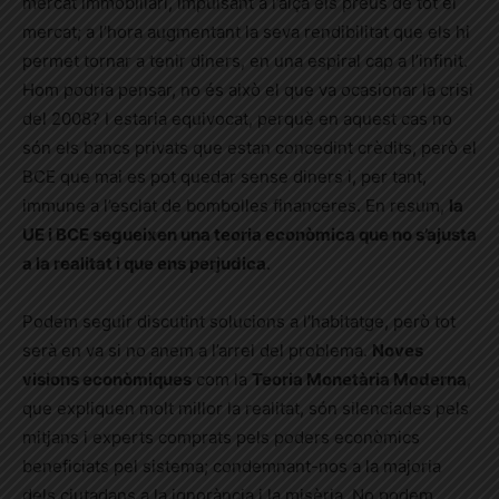
mercat immobiliari, impulsant a l’alça els preus de tot el
mercat; a l’hora augmentant la seva rendibilitat que els hi
permet tornar a tenir diners, en una espiral cap a l’infinit.
Hom podria pensar, no és això el que va ocasionar la crisi
del 2008? I estaria equivocat, perquè en aquest cas no
són els bancs privats que estan concedint crèdits, però el
BCE que mai es pot quedar sense diners i, per tant,
immune a l’esclat de bombolles financeres. En resum,
la
UE i BCE segueixen una teoria econòmica que no s’ajusta
a la realitat i que ens perjudica
.
Podem seguir discutint solucions a l’habitatge, però tot
serà en va si no anem a l’arrel del problema.
Noves
visions econòmiques
com la
Teoria Monetària Moderna
,
que expliquen molt millor la realitat, són silenciades pels
mitjans i experts comprats pels poders econòmics
beneficiats pel sistema; condemnant-nos a la majoria
dels ciutadans a la ignorància i la misèria. No podem