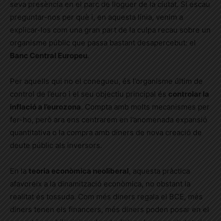
seva presència en el parc de lloguer de la ciutat. Si escau
preguntar-nos per què i, en aquesta línia, venim a
explicar-los com una gran part de la culpa recau sobre un
organisme públic que passa bastant desapercebut: el
Banc Central Europeu
.
Per aquells qui no el conegueu, és l’organisme últim de
control de l’euro i el seu objectiu principal és
controlar la
inflació a l’eurozona
. Compta amb molts mecanismes per
fer-ho, però ara ens centrarem en l’anomenada expansió
quantitativa o la compra amb diners de nova creació de
deute públic als inversors.
En la
teoria econòmica neoliberal
, aquesta pràctica
afavoreix a la dinamització econòmica, no obstant la
realitat és tossuda. Com més diners regala el BCE, més
diners tenen els financers, més diners poden posar en el