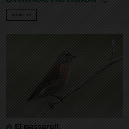
Veure'n +
El passerell: