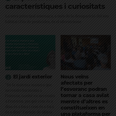
característiques i curiositats
La seva principal amenaça, a més de la desaparició del seu
hàbitat i l'ús de pesticides, és el silvestrisme
El jardí exterior
Nous veïns
afectats per
"De la mateixa manera que
l’esvoranc podran
necessito harmonia a
tornar a casa aviat
l’interior, també en necessito
mentre d’altres es
a l’exterior, perquè com és a
dins és a fora i com és a fora
constitueixen en
és a dins": l'article de Glòria
una plataforma per