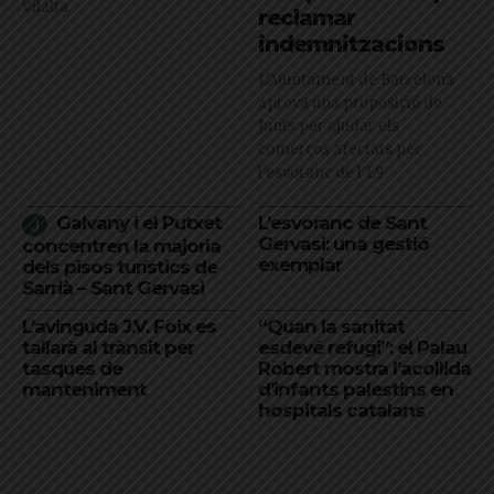
Vilalta
reclamar
indemnitzacions
L’Ajuntament de Barcelona
aprova una proposició de
Junts per ajudar els
comerços afectats per
l'esvoranc de l'L9
Galvany i el Putxet
L’esvoranc de Sant
Gervasi: una gestió
concentren la majoria
exemplar
dels pisos turístics de
Sarrià – Sant Gervasi
L’avinguda J.V. Foix es
“Quan la sanitat
tallarà al trànsit per
esdevé refugi”: el Palau
tasques de
Robert mostra l’acollida
manteniment
d’infants palestins en
hospitals catalans