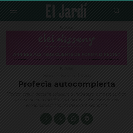
Publicitat
Publicitat
Destacat
Economia
Opinió
Profecia autocomplerta
"Podem seguir discutint solucions a l’habitatge, però tot serà en
va si no anem a l’arrel del problema: calen noves visions
econòmiques": l'opinió del Jovent Republicà