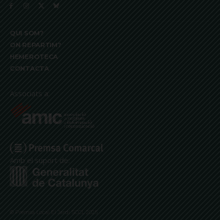
QUI SOM?
ON REPARTIM?
HEMEROTECA
CONTACTA
Associats a:
Amb el suport de:
© Premsa Local El Jardí SCCL 2025