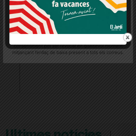
Més informació
Acceptar
Rebutjar tot
Quan l’usuari crea un compte al Diari el Jardí, dona el
seu consentiment explícit per rebre comunicacions
informatives relacionades amb el servei. Aquest
consentiment pot ser revocat en qualsevol moment
mitjançant l’enllaç de baixa present a tots els correus.
Últimes notícies