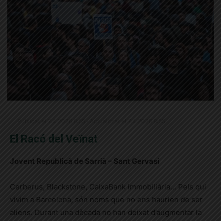
Publicat el 7.4.2026 8:55 · Actualitzat el 7.4.2026 8:55
El Racó del Veïnat
Jovent Republicà de Sarrià – Sant Gervasi
Cerberus, Blackstone, CaixaBank immobiliària… Pels qui
vivim a Barcelona, són noms que no ens haurien de ser
aliens. Durant una dècada no han deixat d’augmentar la