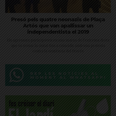
Presó pels quatre neonazis de Plaça
Artós que van apallissar un
independentista el 2019
Els agressors participaven en una marxa de l'extrema dreta
que va creuar la ciutat fins a coincidir amb una protesta
contra la sentència del Procés
REP LES NOTÍCIES AL
MOMENT AL WHATSAPP!