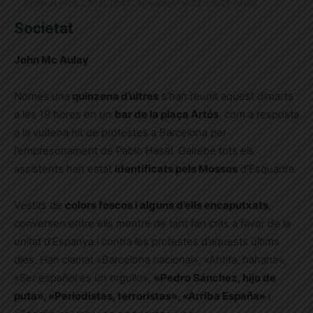
Publicat el 23.2.2021 19:47 · Actualitzat el 23.2.2021 20:05
Societat
John Mc Aulay
Només una
quinzena d’ultres
s’han reunit aquest dimarts
a les 19 hores en un
bar de la plaça Artós
, com a resposta
a la vuitena nit de protestes a Barcelona per
l’empresonament de Pablo Hasél. Gairebé tots els
assistents han estat
identificats pels Mossos
d’Esquadra.
Vestits de
colors foscos i alguns d’ells encaputxats
,
conversen entre ells mentre de tant fan crits a favor de la
unitat d’Espanya i contra les protestes d’aquests últims
dies. Han clamat «Barcelona nacional», «Antifa, hahaha»,
«Ser español es un orgullo»,
«Pedro Sánchez, hijo de
puta», «Periodistas, terroristas», «Arriba España»
i