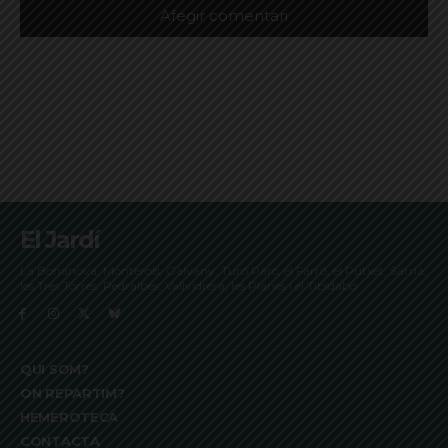
El Jardí
La Bonanova, Monterols, Galvany, Turó Parc, el Farró, el Putxet, Sarrià,
les Tres Torres, Pedralbes, Vallvidrera, les Planes i el Tibidabo
QUI SOM?
ON REPARTIM?
HEMEROTECA
CONTACTA