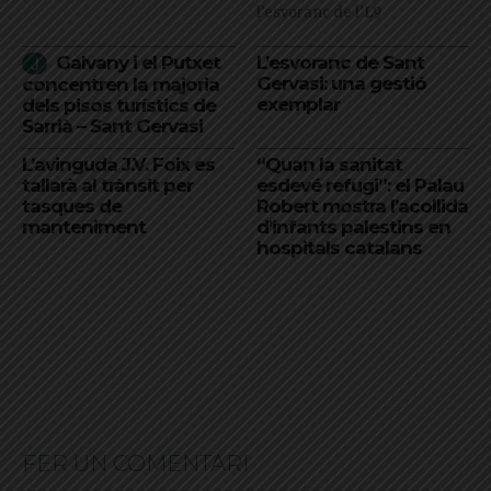
l'esvoranc de l'L9
Galvany i el Putxet
L’esvoranc de Sant
Gervasi: una gestió
concentren la majoria
exemplar
dels pisos turístics de
Sarrià – Sant Gervasi
L’avinguda J.V. Foix es
“Quan la sanitat
tallarà al trànsit per
esdevé refugi”: el Palau
tasques de
Robert mostra l’acollida
manteniment
d’infants palestins en
hospitals catalans
FER UN COMENTARI