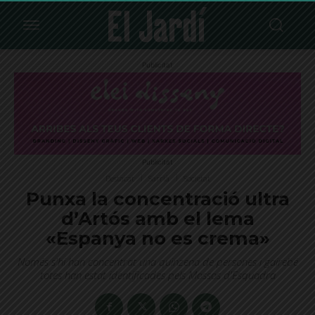
Publicitat
Publicitat
Destacat
Sarrià
Societat
Punxa la concentració ultra
d’Artós amb el lema
«Espanya no es crema»
Només s'hi han concentrat una quinzena de persones i gairebé
totes han estat identificades pels Mossos d'Esquadra