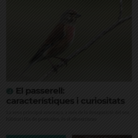
El passerell:
característiques i curiositats
La seva principal amenaça, a més de la desaparició del seu
hàbitat i l'ús de pesticides, és el silvestrisme