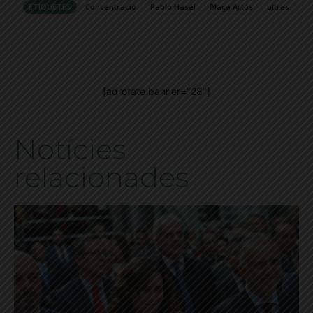
ETIQUETES
Concentració
Pablo Hasél
Plaça Artós
ultres
[adrotate banner="28"]
Notícies
relacionades