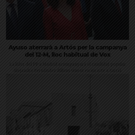
Ayuso aterrarà a Artós per la campanya
del 12-M, lloc habitual de Vox
La líder del PP a Madrid acompanyarà el candidat popular
Alejandro Fernández dilluns vinent en un acte a Sarrià