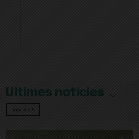
Últimes notícies
Veure'n +