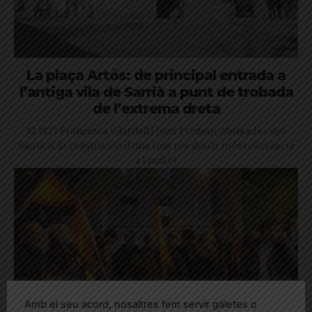
La plaça Artós: de principal entrada a
l’antiga vila de Sarrià a punt de trobada
de l’extrema dreta
El 1873 Francesca Vilardell i Joan Frederic Muntades van
finançar la construcció d'una font per donar més rellevància
a l'indret
Amb el seu acord, nosaltres fem servir galetes o