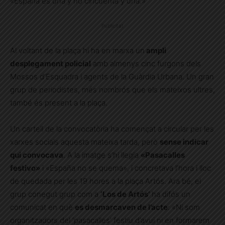
«España es una y no cincuenta y una.»
Publicitat
Al voltant de la plaça hi ha en marxa un
ampli
desplegament policial
amb almenys cinc furgons dels
Mossos d’Esquadra i agents de la Guàrdia Urbana. Un gran
grup de periodistes, més nombrós que els mateixos ultres,
també és present a la plaça.
Un cartell de la convocatòria ha començat a circular per les
xarxes socials aquesta mateixa tarda, però
sense indicar
qui convocava
. A la imatge s’hi llegia
«Pasacalles
festivo»
i «España no se quema», i concretava l’hora i lloc
de quedada per les 19 hores a la plaça Artós. Ara bé, el
grup conegut grup com a
‘Los de Artós’
ha difós un
comunicat en què
es desmarcaven de l’acte
: «Ni som
organitzadors del ‘pasacalles’ festiu d’avui ni en formarem