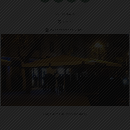
Per
El Jardí
1
min.
23 de febrer de 2021
Plaça Artós © John Mc Aulay