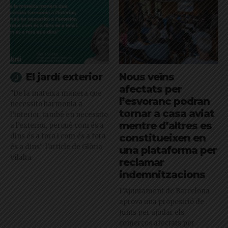
El jardí exterior
Nous veïns
afectats per
"De la mateixa manera que
l’esvoranc podran
necessito harmonia a
tornar a casa aviat
l’interior, també en necessito
mentre d’altres es
a l’exterior, perquè com és a
dins és a fora i com és a fora
constitueixen en
és a dins": l'article de Glòria
una plataforma per
Vilalta
reclamar
indemnitzacions
L’Ajuntament de Barcelona
aprova una proposició de
Junts per ajudar els
comerços afectats per