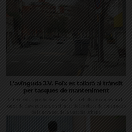
L’avinguda J.V. Foix es tallarà al trànsit
per tasques de manteniment
L'afectació es produeix a causa dels treballs de connexió a la
xarxa de clavegueram, en el marc de les obres de construcció
de la nova seu de la Guàrdia Urbana