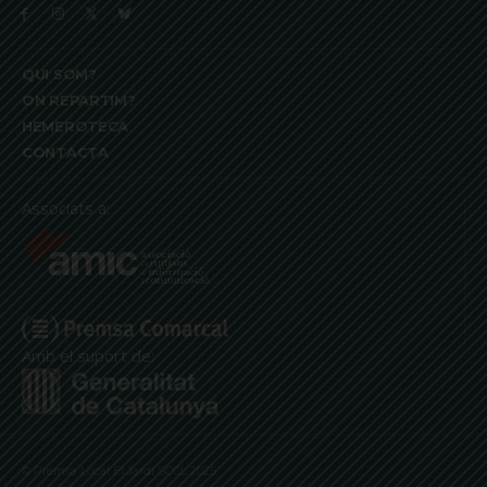
QUI SOM?
ON REPARTIM?
HEMEROTECA
CONTACTA
Associats a:
Amb el suport de:
© Premsa Local El Jardí SCCL 2025