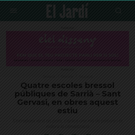
Publicitat
Publicitat
Destacat
Districte
Educació
Quatre escoles bressol
públiques de Sarrià – Sant
Gervasi, en obres aquest
estiu
S'introdueix verd als patis, s'aplica una mà de pintura i es
millora la climatització