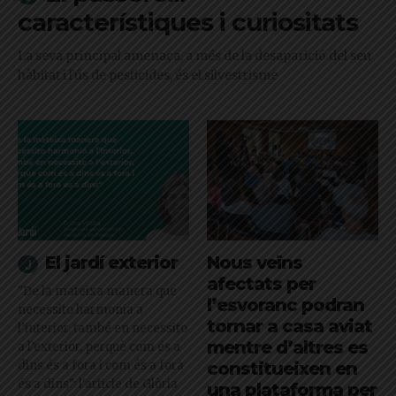
característiques i curiositats
La seva principal amenaça, a més de la desaparició del seu
hàbitat i l'ús de pesticides, és el silvestrisme
El jardí exterior
Nous veïns
afectats per
"De la mateixa manera que
l’esvoranc podran
necessito harmonia a
tornar a casa aviat
l’interior, també en necessito
mentre d’altres es
a l’exterior, perquè com és a
dins és a fora i com és a fora
constitueixen en
és a dins": l'article de Glòria
una plataforma per