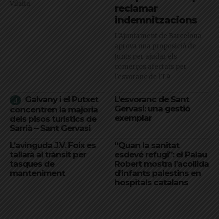
Vilalta
reclamar
indemnitzacions
L’Ajuntament de Barcelona
aprova una proposició de
Junts per ajudar els
comerços afectats per
l'esvoranc de l'L9
Galvany i el Putxet
L’esvoranc de Sant
Gervasi: una gestió
concentren la majoria
exemplar
dels pisos turístics de
Sarrià – Sant Gervasi
L’avinguda J.V. Foix es
“Quan la sanitat
tallarà al trànsit per
esdevé refugi”: el Palau
tasques de
Robert mostra l’acollida
manteniment
d’infants palestins en
hospitals catalans