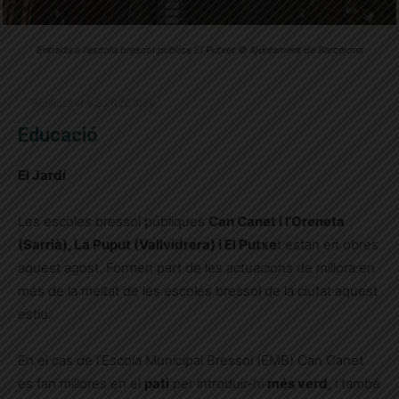
Entrada a l'escola bressol pública El Putxet © Ajuntament de Barcelona
Publicat el 9.8.2022 6:30
Educació
El Jardí
Les escoles bressol públiques
Can Canet i l’Oreneta
(Sarrià), La Puput (Vallvidrera) i El Putxe
t estan en obres
aquest agost. Formen part de les actuacions de millora en
més de la meitat de les escoles bressol de la ciutat aquest
estiu.
En el cas de l’Escola Municipal Bressol (EMB) Can Canet
es fan millores en el
pati
per introduir-hi
més verd
, i també