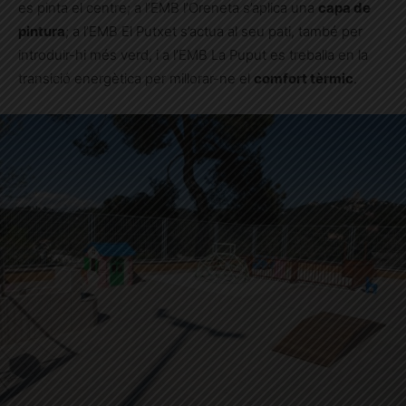
es pinta el centre; a l’EMB l’Oreneta s’aplica una
capa de
pintura
; a l’EMB El Putxet s’actua al seu pati, també per
introduir-hi més verd, i a l’EMB La Puput es treballa en la
transició energètica per millorar-ne el
comfort tèrmic
.