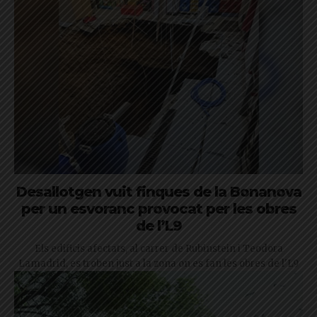
Desallotgen vuit finques de la Bonanova
per un esvoranc provocat per les obres
de l’L9
Els edificis afectats, al carrer de Rubinstein i Teodora
Lamadrid, es troben just a la zona on es fan les obres de l'L9