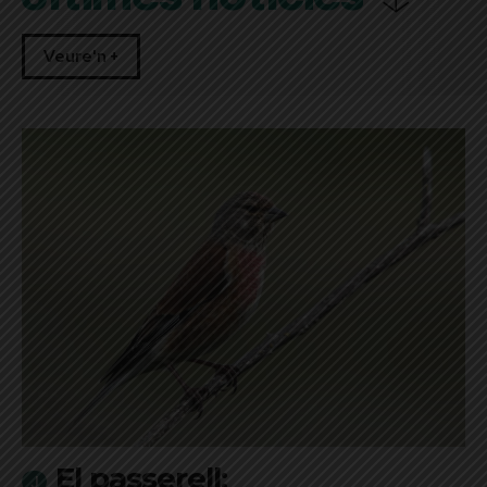
Veure'n +
El passerell: