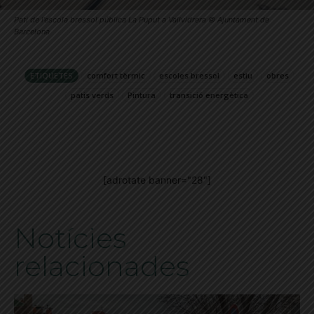
Pati de l’escola bressol pública La Puput a Vallvidrera © Ajuntament de
Barcelona
ETIQUETES
comfort tèrmic
escoles bressol
estiu
obres
patis verds
Pintura
transició energètica
[adrotate banner="28"]
Notícies
relacionades