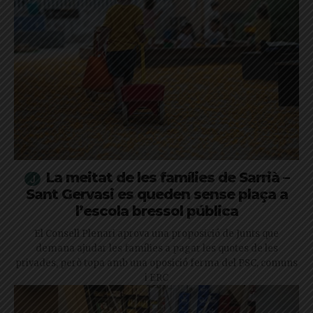
La meitat de les famílies de Sarrià –
Sant Gervasi es queden sense plaça a
l’escola bressol pública
El Consell Plenari aprova una proposició de Junts que
demana ajudar les famílies a pagar les quotes de les
privades, però topa amb una oposició ferma del PSC, comuns
i ERC