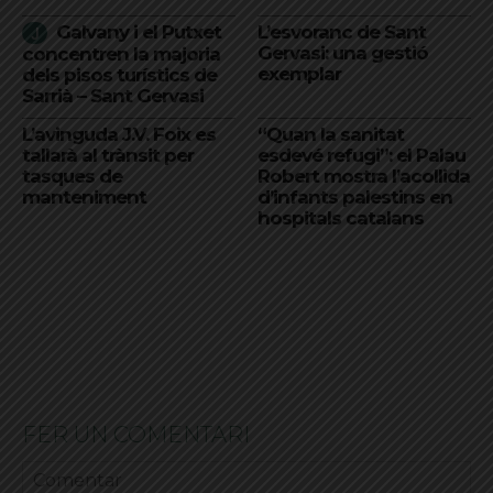
Galvany i el Putxet
L’esvoranc de Sant
Gervasi: una gestió
concentren la majoria
exemplar
dels pisos turístics de
Sarrià – Sant Gervasi
L’avinguda J.V. Foix es
“Quan la sanitat
tallarà al trànsit per
esdevé refugi”: el Palau
tasques de
Robert mostra l’acollida
manteniment
d’infants palestins en
hospitals catalans
FER UN COMENTARI