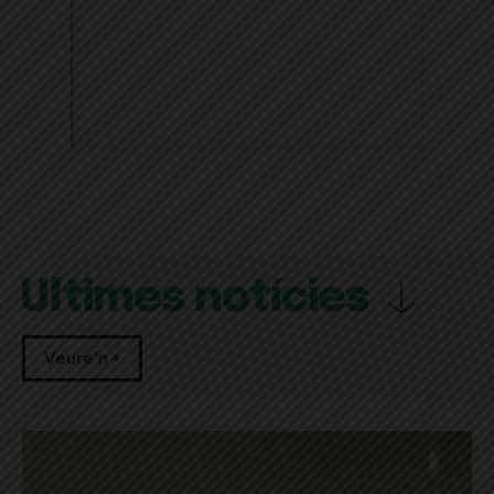
Últimes notícies
Veure'n +