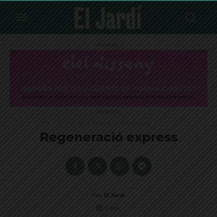
Publicitat
Publicitat
Opinió
Política
Sant Gervasi
Regeneració express
Per
El Jardí
2
min.