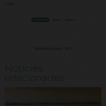
català.
ETIQUETES
opinió
política
[adrotate banner="28"]
Notícies
relacionades