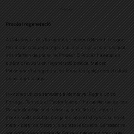
Publicitat
Procés i regeneració
A Catalunya això s’ha mogut de manera diferent. I és que
l’eix motor d’aquesta regeneració té un únic nom, del qual
ens afartem de parlar: “el Procés”. El Procés ha estat un
autèntic revulsiu en regeneració política. Mai cap
Parlament s’ha regenerat de forma tan ràpida com el català
en els darrers anys.
No conec un cas semblant a Alemanya, Regne Unit o
Portugal. Tan sols el “Factor Macron” ha canviat tan de cop
l’Assemblea Nacional francesa, però fins i tot aquesta
manté molts diputats que ja tenien certa trajectòria, en el
mateix partit de Macron, o a dreta i esquerra. Semblant va
ser l’arribada en tromba de Syriza al parlament grec (la llei