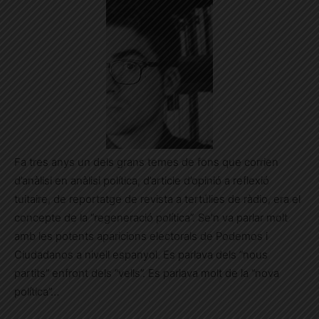
Fa tres anys un dels grans temes de fons que corrien
d’anàlisi en anàlisi política, d’article d’opinió a reflexió
tuitaire, de reportatge de revista a tertúlies de ràdio, era el
concepte de la “regeneració política”. Se’n va parlar molt
amb les potents aparicions electorals de Podemos i
Ciudadanos a nivell espanyol. Es parlava dels “nous
partits” enfront dels “vells”. Es parlava molt de la “nova
política”…