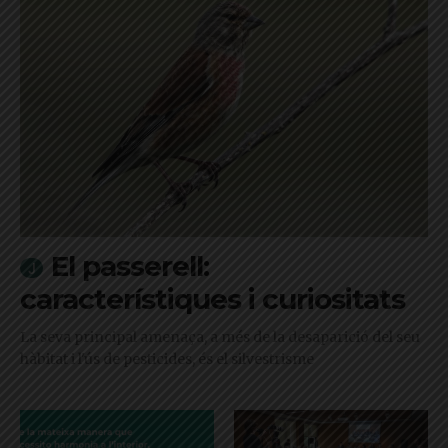
El passerell:
característiques i curiositats
La seva principal amenaça, a més de la desaparició del seu
hàbitat i l'ús de pesticides, és el silvestrisme