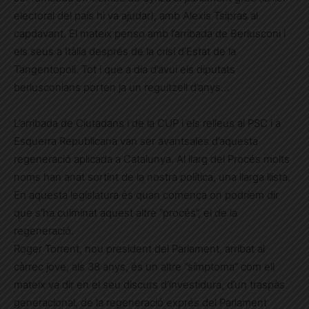
electoral del país hi va ajudar), amb Alexis Tsipras al
capdavant. El mateix penso amb l’arribada de Berlusconi i
els seus a Itàlia després de la crisi d’Estat de la
Tangentopoli. Tot i que a dia d’avui els diputats
berlusconians porten ja un reguitzell d’anys…
L’arribada de Ciutadans i de la CUP i els relleus al PSC i a
Esquerra Republicana van ser avantsales d’aquesta
regeneració aplicada a Catalunya. Al llarg del Procés molts
noms han anat sortint de la nostra política, una llarga llista.
En aquesta legislatura és quan comença on podríem dir
que s’ha culminat aquest altre “procés”, el de la
regeneració.
Roger Torrent, nou president del Parlament, arribat al
càrrec jove, als 38 anys, és un altre “símptoma” com ell
mateix va dir en el seu discurs d’investidura, d’un traspàs
generacional, de la regeneració exprés del Parlament