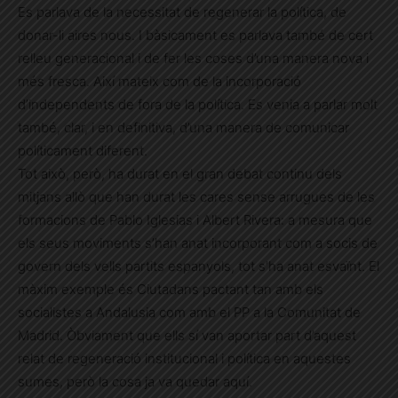
Es parlava de la necessitat de regenerar la política, de
donar-li aires nous. I bàsicament es parlava també de cert
relleu generacional i de fer les coses d’una manera nova i
més fresca. Així mateix com de la incorporació
d’independents de fora de la política. Es venia a parlar molt
també, clar, i en definitiva, d’una manera de comunicar
políticament diferent.
Tot això, però, ha durat en el gran debat continu dels
mitjans allò que han durat les cares sense arrugues de les
formacions de Pablo Iglesias i Albert Rivera: a mesura que
els seus moviments s’han anat incorporant com a socis de
govern dels vells partits espanyols, tot s’ha anat esvaïnt. El
màxim exemple és Ciutadans pactant tan amb els
socialistes a Andalusia com amb el PP a la Comunitat de
Madrid. Òbviament que ells sí van aportar part d’aquest
relat de regeneració institucional i política en aquestes
sumes, però la cosa ja va quedar aquí.