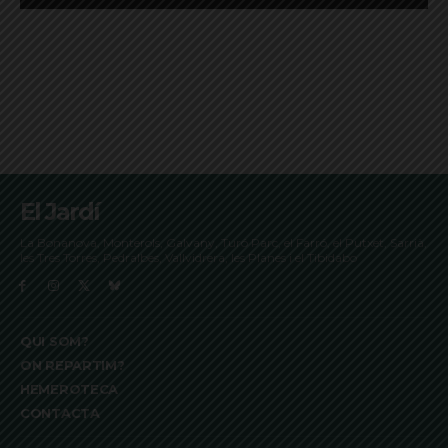
El Jardí
La Bonanova, Monterols, Galvany, Turó Parc, el Farró, el Putxet, Sarrià,
les Tres Torres, Pedralbes, Vallvidrera, les Planes i el Tibidabo
QUI SOM?
ON REPARTIM?
HEMEROTECA
CONTACTA