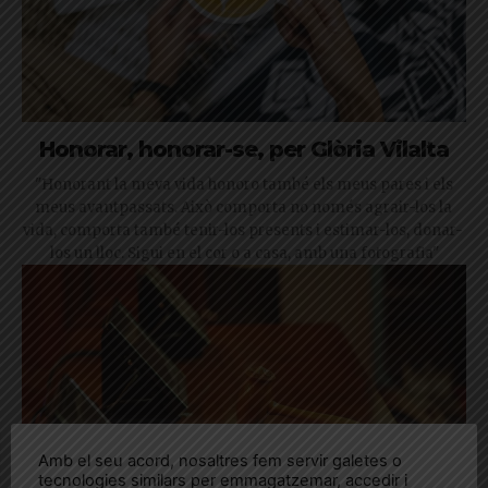
Honorar, honorar-se, per Glòria Vilalta
"Honorant la meva vida honoro també els meus pares i els
meus avantpassats. Això comporta no només agrair-los la
vida, comporta també tenir-los presents i estimar-los, donar-
los un lloc. Sigui en el cor o a casa, amb una fotografia"
Amb el seu acord, nosaltres fem servir galetes o
tecnologies similars per emmagatzemar, accedir i