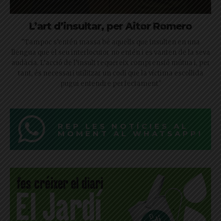
L’art d’insultar, per Aitor Romero
"Tampoc s’entén massa bé aquells que insulten en una
llengua que el seu interlocutor no entén i es vanten de la seva
audàcia. L’acció de l’insult requereix comprensió mútua i, per
tant, és necessari utilitzar un codi que la víctima escollida
pugui entendre perfectament"
REP LES NOTÍCIES AL
MOMENT AL WHATSAPP!