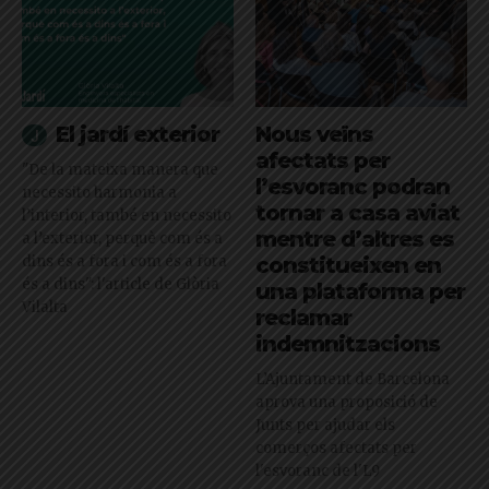
El jardí exterior
Nous veïns
afectats per
"De la mateixa manera que
l’esvoranc podran
necessito harmonia a
tornar a casa aviat
l’interior, també en necessito
mentre d’altres es
a l’exterior, perquè com és a
dins és a fora i com és a fora
constitueixen en
és a dins": l'article de Glòria
una plataforma per
Vilalta
reclamar
indemnitzacions
L’Ajuntament de Barcelona
aprova una proposició de
Junts per ajudar els
comerços afectats per
l'esvoranc de l'L9