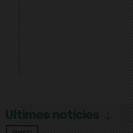
Últimes notícies
Veure'n +