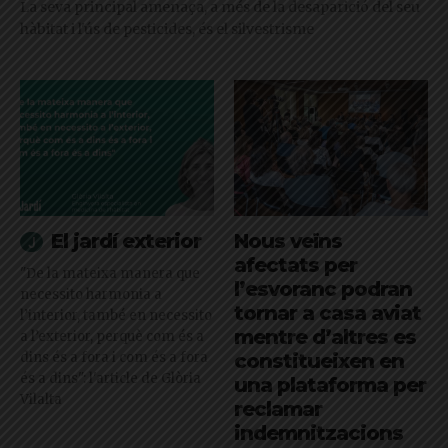
La seva principal amenaça, a més de la desaparició del seu
hàbitat i l'ús de pesticides, és el silvestrisme
El jardí exterior
Nous veïns
afectats per
"De la mateixa manera que
l’esvoranc podran
necessito harmonia a
tornar a casa aviat
l’interior, també en necessito
mentre d’altres es
a l’exterior, perquè com és a
dins és a fora i com és a fora
constitueixen en
és a dins": l'article de Glòria
una plataforma per
Vilalta
reclamar
indemnitzacions