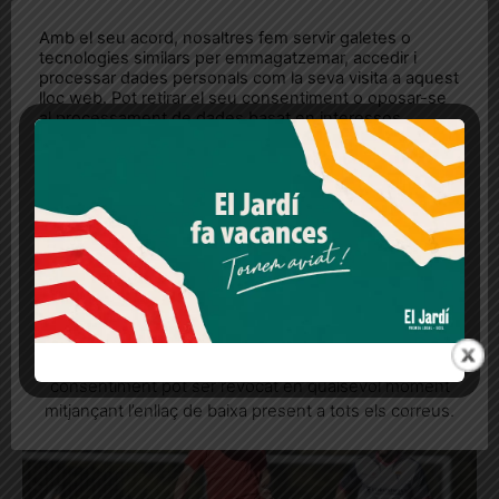
Amb el seu acord, nosaltres fem servir galetes o
tecnologies similars per emmagatzemar, accedir i
processar dades personals com la seva visita a aquest
lloc web. Pot retirar el seu consentiment o oposar-se
al processament de dades basat en interessos
legítims en qualsevol moment fent clic a "Ajustos de
cookies" o a la nostra Política de privacitat en aquest
lloc web. Si cliques "acceptar" dones el teu
consentiment
Més informació
Acceptar
Rebutjar tot
El Jardí 123, desembre 2025
Quan l’usuari crea un compte al Diari el Jardí, dona el
https://diarieljardi.cat/wp-content/uploads/2026/01/1626-El-
seu consentiment explícit per rebre comunicacions
Jardi123_Desembre25_0212-_ok.pdf
informatives relacionades amb el servei. Aquest
consentiment pot ser revocat en qualsevol moment
mitjançant l’enllaç de baixa present a tots els correus.