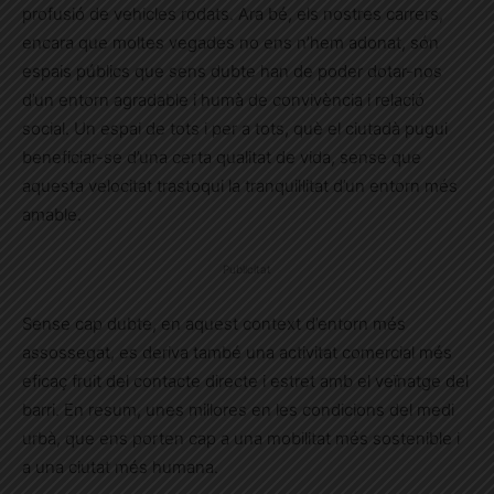
profusió de vehicles rodats. Ara bé, els nostres carrers,
encara que moltes vegades no ens n’hem adonat, són
espais públics que sens dubte han de poder dotar-nos
d’un entorn agradable i humà de convivència i relació
social. Un espai de tots i per a tots, què el ciutadà pugui
beneficiar-se d’una certa qualitat de vida, sense que
aquesta velocitat trastoqui la tranquil·litat d’un entorn més
amable.
Publicitat
Sense cap dubte, en aquest context d’entorn més
assossegat, es deriva també una activitat comercial més
eficaç fruit del contacte directe i estret amb el veïnatge del
barri. En resum, unes millores en les condicions del medi
urbà, que ens porten cap a una mobilitat més sostenible i
a una ciutat més humana.