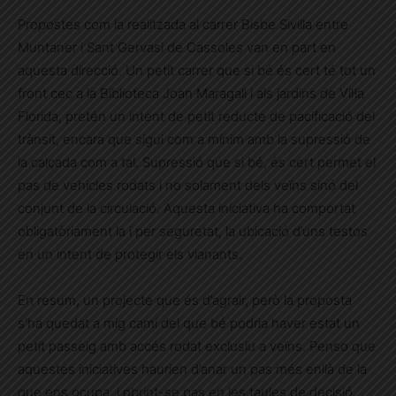
Propostes com la realitzada al carrer Bisbe Sivilla entre
Muntaner i Sant Gervasi de Cassoles van en part en
aquesta direcció. Un petit carrer que si bé és cert té tot un
front cec a la Biblioteca Joan Maragall i als jardins de Vil·la
Florida, pretén un intent de petit reducte de pacificació del
trànsit, encara que sigui com a mínim amb la supressió de
la calçada com a tal. Supressió que si bé, és cert permet el
pas de vehicles rodats i no solament dels veïns sinó del
conjunt de la circulació. Aquesta iniciativa ha comportat
obligatòriament la i per seguretat, la ubicació d’uns testos
en un intent de protegir els vianants.
En resum, un projecte que és d’agrair, però la proposta
s’ha quedat a mig camí del que bé podria haver estat un
petit passeig amb accés rodat exclusiu a veïns. Penso que
aquestes iniciatives haurien d’anar un pas més enllà de la
que ens ocupa, i obrint-se pas en les taules de decisió