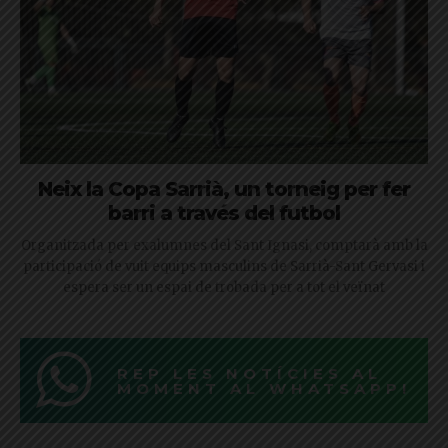
Neix la Copa Sarrià, un torneig per fer
barri a través del futbol
Organitzada per exalumnes del Sant Ignasi, comptarà amb la
participació de vuit equips masculins de Sarrià-Sant Gervasi i
espera ser un espai de trobada per a tot el veïnat
REP LES NOTÍCIES AL
MOMENT AL WHATSAPP!