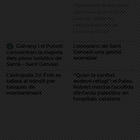
L’Ajuntament de Barcelona
aprova una proposició de
Junts per ajudar els
comerços afectats per
l'esvoranc de l'L9
Galvany i el Putxet
L’esvoranc de Sant
Gervasi: una gestió
concentren la majoria
exemplar
dels pisos turístics de
Sarrià – Sant Gervasi
L’avinguda J.V. Foix es
“Quan la sanitat
tallarà al trànsit per
esdevé refugi”: el Palau
tasques de
Robert mostra l’acollida
manteniment
d’infants palestins en
hospitals catalans