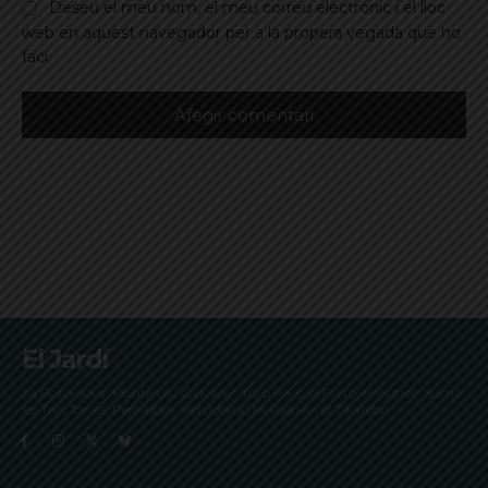
Deseu el meu nom, el meu correu electrònic i el lloc
web en aquest navegador per a la propera vegada que ho
faci.
El Jardí
La Bonanova, Monterols, Galvany, Turó Parc, el Farró, el Putxet, Sarrià,
les Tres Torres, Pedralbes, Vallvidrera, les Planes i el Tibidabo