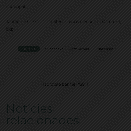
municipal.
Jaume de Oleza és arquitecte,
www.cwork.cat
, Camp 79,
bxs
ETIQUETES
la Bonanova
Sant Gervasi
urbanisme
[adrotate banner="28"]
Notícies
relacionades