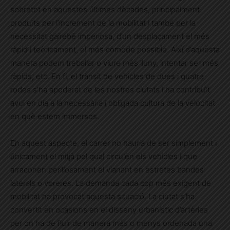
sobretot en aquestes últimes dècades, principalment
produïts per l’increment de la mobilitat i també per la
necessitat gairebé imperiosa, d’un desplaçament el més
ràpid i teòricament, el més còmode possible. Així d’aquesta
manera podem treballar o viure més lluny, intentar ser més
ràpids, etc. En fi, el trànsit de vehicles de dues i quatre
rodes s’ha apoderat de les nostres ciutats i ha contribuït
avui en dia a la necessària i obligada cultura de la velocitat
en què estem immersos.
En aquest aspecte, el carrer no hauria de ser simplement i
únicament el mitjà pel qual circulen els vehicles i que
arraconen perillosament el vianant en estretes bandes
laterals o voreres. La demanda cada cop més exigent de
mobilitat ha provocat aquesta situació. La ciutat s’ha
convertit en ocasions en el disseny urbanístic d’artèries
per on ha de fluir de manera més o menys ordenada una