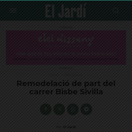
Publicitat
Publicitat
Opinió
Sant Gervasi
Remodelació de part del
carrer Bisbe Sivilla
Per
El Jardí