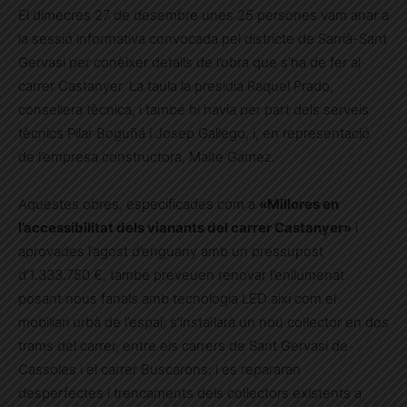
El dimecres 27 de desembre unes 25 persones vam anar a
la sessió informativa convocada pel districte de Sarrià-Sant
Gervasi per conèixer detalls de l’obra que s’ha de fer al
carrer Castanyer. La taula la presidia Raquel Prado,
consellera tècnica, i també hi havia per part dels serveis
tècnics Pilar Boguñá i Josep Gallego, i, en representació
de l’empresa constructora, Maite Gámez.
Aquestes obres, especificades com a
«Millores en
l’accessibilitat dels vianants del carrer Castanyer»
i
aprovades l’agost d’enguany amb un pressupost
d’1.333.750 €, també preveuen renovar l’enllumenat
posant nous fanals amb tecnologia LED així com el
mobiliari urbà de l’espai; s’instal·larà un nou col·lector en dos
trams del carrer, entre els carrers de Sant Gervasi de
Cassoles i el carrer Buscarons; i es repararan
desperfectes i trencaments dels col·lectors existents a