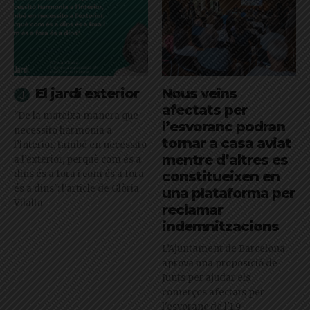
El jardí exterior
Nous veïns
afectats per
"De la mateixa manera que
l’esvoranc podran
necessito harmonia a
tornar a casa aviat
l’interior, també en necessito
mentre d’altres es
a l’exterior, perquè com és a
dins és a fora i com és a fora
constitueixen en
és a dins": l'article de Glòria
una plataforma per
Vilalta
reclamar
indemnitzacions
L’Ajuntament de Barcelona
aprova una proposició de
Junts per ajudar els
comerços afectats per
l'esvoranc de l'L9