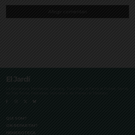
El Jardí
La Bonanova, Monterols, Galvany, Turó Parc, el Farró, el Putxet, Sarrià,
les Tres Torres, Pedralbes, Vallvidrera, les Planes i el Tibidabo
QUI SOM?
ON REPARTIM?
HEMEROTECA