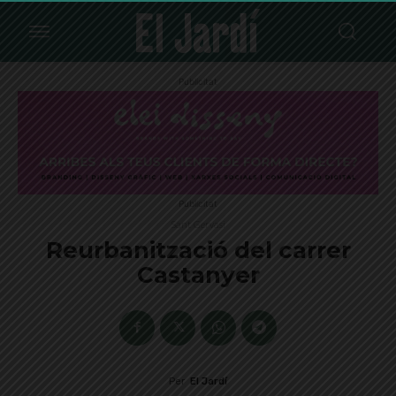
Publicitat
Publicitat
Sant Gervasi
Reurbanització del carrer
Castanyer
Per
El Jardí