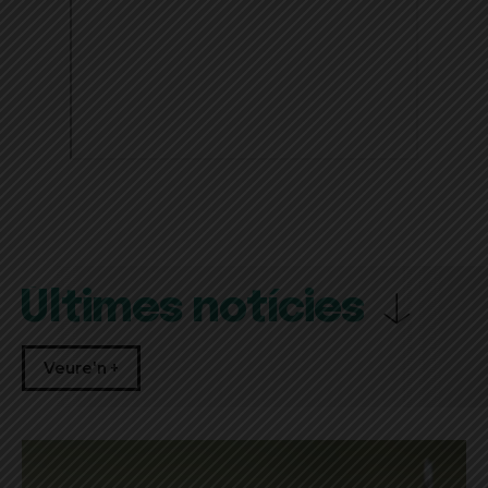
Últimes notícies
Veure'n +