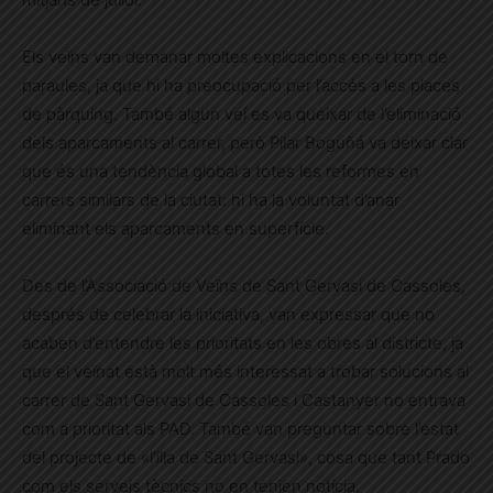
Els veïns van demanar moltes explicacions en el torn de
paraules, ja que hi ha preocupació per l’accés a les places
de pàrquing. També algun veí es va queixar de l’eliminació
dels aparcaments al carrer, però Pilar Boguñá va deixar clar
que és una tendència global a totes les reformes en
carrers similars de la ciutat: hi ha la voluntat d’anar
eliminant els aparcaments en superfície.
Des de l’Associació de Veïns de Sant Gervasi de Cassoles,
després de celebrar la iniciativa, van expressar que no
acaben d’entendre les prioritats en les obres al districte, ja
que el veïnat està molt més interessat a trobar solucions al
carrer de Sant Gervasi de Cassoles i Castanyer no entrava
com a prioritat als PAD. També van preguntar sobre l’estat
del projecte de «l’illa de Sant Gervasi», cosa que tant Prado
com els serveis tècnics no en tenien notícia.