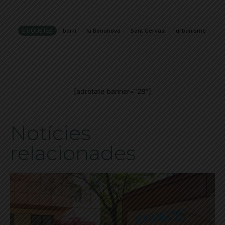
ETIQUETES
barri
la Bonanova
Sant Gervasi
urbanisme
[adrotate banner="28"]
Notícies
relacionades