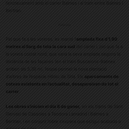
l’encreuament amb el carrer Balmes i al tram entre Balmes i
Bertran.
Publicitat
Pel que fa a les voreres, es manté l’
amplada fixa d’1,80
metres al llarg de tota la cara sud
del carrer i, pel que fa a
la vorera costat nord, que varia la seva amplada segons la
distància de les façanes (en el tram Buscarons-Balmes
arriben als 5,30 m), l’espai permet la nova plantació
d’arbres de l’espècie Hibisc de Síria. Els
aparcaments de
cotxes existents en l’actualitat, desapareixen de tot el
carrer
.
Les obres s’inicien el dia 8 de gener,
en els trams de Sant
Gervasi de Cassoles a Teodora Lamadrid i Balmes a
Bertran, i en conjunt l’obre s’espera que estigui acabada a
mitjans de juliol.