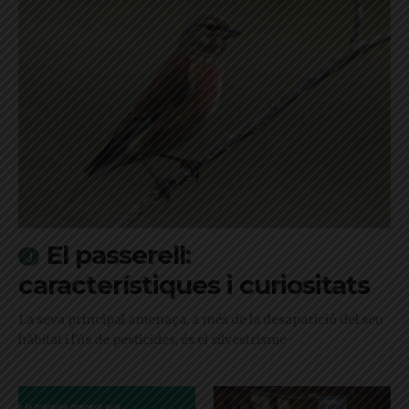
El passerell:
característiques i curiositats
La seva principal amenaça, a més de la desaparició del seu
hàbitat i l'ús de pesticides, és el silvestrisme