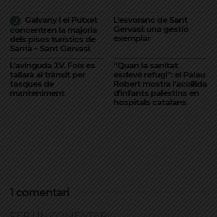
Galvany i el Putxet
L’esvoranc de Sant
Gervasi: una gestió
concentren la majoria
exemplar
dels pisos turístics de
Sarrià – Sant Gervasi
L’avinguda J.V. Foix es
“Quan la sanitat
tallarà al trànsit per
esdevé refugi”: el Palau
tasques de
Robert mostra l’acollida
manteniment
d’infants palestins en
hospitals catalans
1 comentari
FER UN COMENTARI