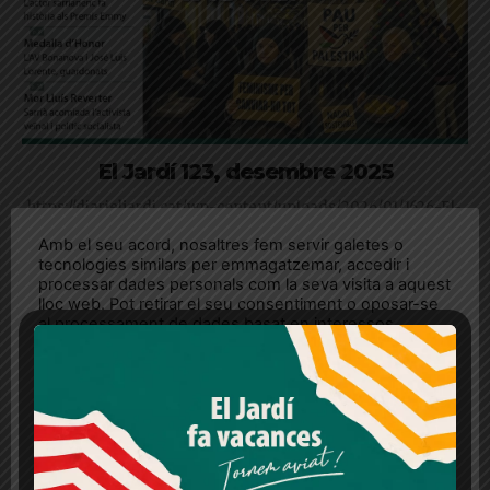
El Jardí 123, desembre 2025
https://diarieljardi.cat/wp-content/uploads/2026/01/1626-El-
Jardi123_Desembre25_0212-_ok.pdf
Amb el seu acord, nosaltres fem servir galetes o
tecnologies similars per emmagatzemar, accedir i
processar dades personals com la seva visita a aquest
lloc web. Pot retirar el seu consentiment o oposar-se
al processament de dades basat en interessos
legítims en qualsevol moment fent clic a "Ajustos de
cookies" o a la nostra Política de privacitat en aquest
lloc web. Si cliques "acceptar" dones el teu
consentiment
Més informació
Acceptar
Rebutjar tot