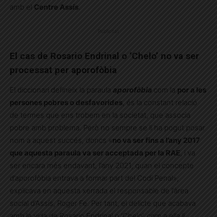
amb el
Centre Assís
.
Publicitat
El cas de Rosario Endrinal o ‘Chelo’ no va ser
processat per aporofòbia
El diccionari defineix la paraula
aporofòbia
com la
por a les
persones pobres o desfavorides
, és la constant relació
de termes que ens trobem en la societat, que associa
pobre amb problema. Però no sempre se li ha pogut posar
nom a aquest succés, doncs «
no va ser fins a l’any 2017
que aquesta paraula va ser acceptada per la RAE
, i va
ser encara més endavant, l’any 2021, quan el concepte
d’aporofòbia entrava a formar part del Codi Penal»,
explicava en aquesta xerrada el responsable de l’àrea
social d’Assís, Roger Fe. Per tant, el delicte que acabava
amb la vida de Rosario Endrinal o ‘Chelo’, com a ella li