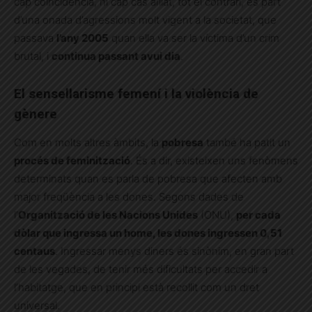
cap coincidència, ni cap cas aïllat, tot el contrari, és part
d’una onada d’agressions molt vigent a la societat, que
passava
l’any 2005
quan ella va ser la víctima d’un crim
brutal, i
continua passant avui dia
.
El sensellarisme femení i la violència de
gènere
Com en molts altres àmbits, la
pobresa
també ha patit un
procés de feminització
. És a dir, existeixen uns fenòmens
determinats quan es parla de pobresa que afecten amb
major freqüència a les dones. Segons dades de
l’
Organització de les Nacions Unides
(ONU),
per cada
dòlar que ingressa un home, les dones ingressen 0,51
centaus
. Ingressar menys diners és sinònim, en gran part
de les vegades, de tenir més dificultats per accedir a
l’habitatge, que en principi està recollit com un dret
universal.