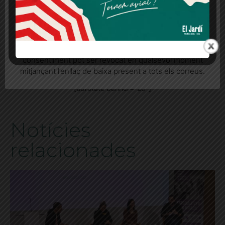
Més informació
Acceptar
Rebutjar tot
ETIQUETES
aporofòbia
centre assís
Encassolats
Quan l’usuari crea un compte al Diari el Jardí, dona el
rosario endrinal
sensellarisme
seu consentiment explícit per rebre comunicacions
informatives relacionades amb el servei. Aquest
consentiment pot ser revocat en qualsevol moment
mitjançant l’enllaç de baixa present a tots els correus.
[adrotate banner="28"]
Notícies
relacionades