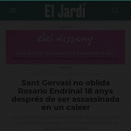
Publicitat
Publicitat
Destacat
El Farró
Sant Gervasi
Societat
Sant Gervasi no oblida
Rosario Endrinal 18 anys
després de ser assassinada
en un caixer
L'atac mortal a aquesta veïna sense llar no va ser processat
com un delicte perquè fins al 2021 l'aporofòbia no es va
introduir al Codi Penal