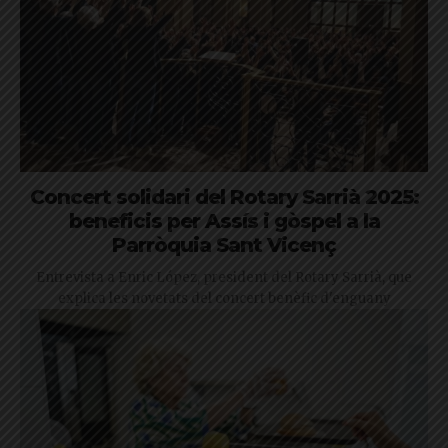
Concert solidari del Rotary Sarrià 2025:
beneficis per Assís i gòspel a la
Parròquia Sant Vicenç
Entrevista a Enric López, president del Rotary Sarrià, que
explica les novetats del concert benèfic d'enguany