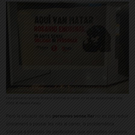
Una pancarta recorda Rosario Endrinal al caixer on va ser assassinada l’any
2005 © Natalia Parejo
Però la situació de les
persones sense llar
no es pot reduir
únicament a passar les nits al carrer, la problemàtica
s’allarga a infinitats de perillositats que en moltes ocasions