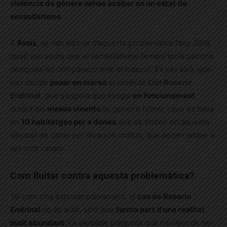
violència de gènere sense acabar en un estat de
sensellarisme
.
A
Assís
, es van adonar d’aquesta problemàtica l’any 2016,
quan van veure que el sensellarisme femení tenia patrons
desiguals en comparació amb el masculí. És per això, que
van decidir
posar en marxa
el projecte
Llar Rosario
Endrinal
, que s’espera que estigui
en funcionament
durant els
mesos vinents
de gener o febrer, i que es basa
en
10 habitatges per a dones
que es troben en aquesta
situació de carrer per diversos motius, que poden arribar a
ser molt variats.
Com lluitar contra aquesta problemàtica?
Tal com s’ha exposat prèviament, el
cas de Rosario
Endrinal
no és aïllat, sinó que
forma part d’una realitat
molt abundant
. La veritable pregunta que hauríem de fer-