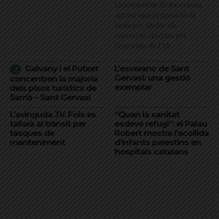
L’Ajuntament de Barcelona
aprova una proposició de
Junts per ajudar els
comerços afectats per
l'esvoranc de l'L9
Galvany i el Putxet
L’esvoranc de Sant
Gervasi: una gestió
concentren la majoria
exemplar
dels pisos turístics de
Sarrià – Sant Gervasi
L’avinguda J.V. Foix es
“Quan la sanitat
tallarà al trànsit per
esdevé refugi”: el Palau
tasques de
Robert mostra l’acollida
manteniment
d’infants palestins en
hospitals catalans