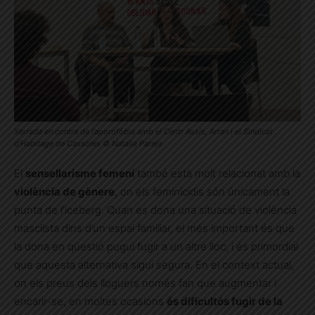
Xerrada en contra de l’aporofòbia amb el Centr Assís, Arran i el Sindicat
d’Habitage de Cassoles © Natalia Parejo
El
sensellarisme femení
també està molt relacionat amb la
violència de gènere
, on els feminicidis són únicament la
punta de l’iceberg. Quan es dona una situació de violència
masclista dins d’un espai familiar, el més important és que
la dona en qüestió pugui fugir a un altre lloc, i és primordial
que aquesta alternativa sigui segura. En el context actual,
on els preus dels lloguers només fan que augmentar i
encarir-se, en moltes ocasions
és dificultós fugir de la