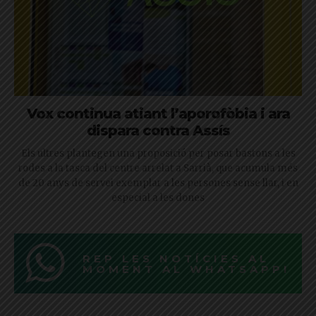
Vox continua atiant l’aporofòbia i ara
dispara contra Assís
Els ultres plantegen una proposició per posar bastons a les
rodes a la tasca del centre arrelat a Sarrià, que acumula més
de 20 anys de servei exemplar a les persones sense llar, i en
especial a les dones
REP LES NOTÍCIES AL
MOMENT AL WHATSAPP!