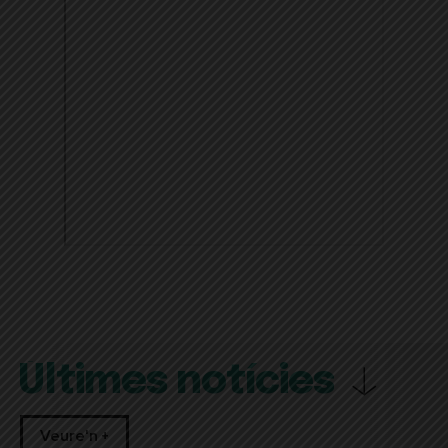
Últimes notícies
Veure'n +