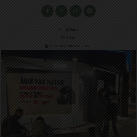
Per
El Jardí
6
min.
17 de desembre de 2023