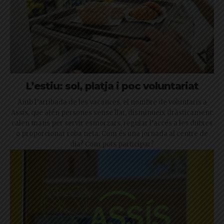
L’estiu: sol, platja i poc voluntariat
Amb l’arribada de les vacances, el nombre de voluntaris a
Assís, que atén persones sense llar, disminueix dràsticament:
calen mans per servir esmorzars, regular l’accés a les dutxes
o proporcionar roba neta. Com és una jornada al centre de
dia? Com pots participar?