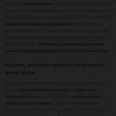
es veuen
invisibilitzades.
Aquestes persones, no només
lluiten contra una precarietat econòmica i una societat que
els dona l’esquena en moltes ocasions, sinó que es veuen
exposades a desenes d’agressions
de tota mena, que
majoritàriament van acompanyades de la violència. De fet,
tal com s’exposa al manifest que es va llegir en honor a
Rosario Endrinal, «
el 46% de les persones que viuen al
carrer han patit agressions i violència de diferent tipus
«.
Els joves, principals agressors de persones
sense sostre
El que és realment impactant és que quan s’analitza quins
són els
principals grups agressors
, el
primer lloc
l’ocupen
els
joves
que normalment
«es dirigeixen a
festes, en horari nocturn
«, afegia Fe a la xerrada en
contra de l’aporofòbia. Per tant, el cas de la ‘Chelo’ no és