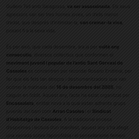
Guillem Tell amb Saragossa,
va ser assassinada
. Els seus
agressors van ser tres homes joves, un d’ells menor
d’edat, que després d’intimidar-la,
van cremar-la viva
,
posant fi a la seva vida.
És per això, que cada desembre, ara ja per
vuitè any
consecutiu
, diversos col·lectius que conformen el
moviment juvenil i popular de l’antic Sant Gervasi de
Cassoles
es concentren per recordar Rosario Endrinal, per
fer que els fets tan atroços i deshumanitzadors que van
ocórrer la matinada del
16 de desembre del 2005
, no
caiguin en l’oblit. Aquest any, l’acte ha estat organitzat per
Encassolats
, entitat nova a la qual estan adherits grups
juvenils del barri com
Arran Casoles
i el
Sindicat
d’Habitatge de Cassoles
. A la tradicional encesa
d’espelmes i lectura d’un manifest, aquest any s’ha afegit
una xerrada sobre l’aporofòbia i el sensellarisme femení