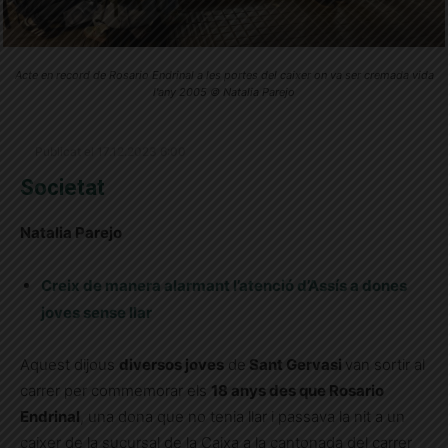
Acte en record de Rosario Endrinal a les portes del caixer on va ser cremada vida
l'any 2005 © Natalia Parejo
Publicat el 17.12.2023 6:00
Societat
Natalia Parejo
Creix de manera alarmant l’atenció d’Assís a dones
joves sense llar
Aquest dijous
diversos joves
de
Sant Gervasi
van sortir al
carrer per commemorar els
18 anys des que Rosario
Endrinal
, una dona que no tenia llar i passava la nit a un
caixer de la sucursal de la Caixa a la cantonada del carrer