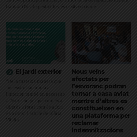
La seva principal amenaça, a més de la desaparició del seu
hàbitat i l'ús de pesticides, és el silvestrisme
El jardí exterior
Nous veïns
afectats per
"De la mateixa manera que
l’esvoranc podran
necessito harmonia a
tornar a casa aviat
l’interior, també en necessito
mentre d’altres es
a l’exterior, perquè com és a
dins és a fora i com és a fora
constitueixen en
és a dins": l'article de Glòria
una plataforma per
Vilalta
reclamar
indemnitzacions