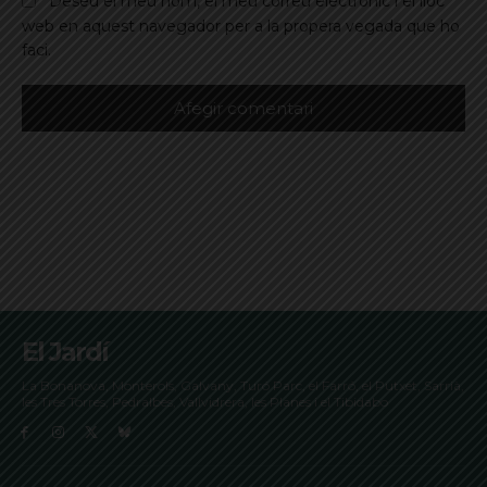
Deseu el meu nom, el meu correu electrònic i el lloc
web en aquest navegador per a la propera vegada que ho
faci.
El Jardí
La Bonanova, Monterols, Galvany, Turó Parc, el Farró, el Putxet, Sarrià,
les Tres Torres, Pedralbes, Vallvidrera, les Planes i el Tibidabo