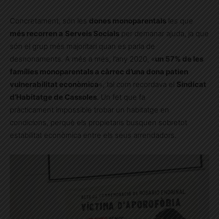
Concretament, són les
dones monoparentals
les que
més recorren a
Serveis Socials
per demanar ajuda, ja que
són el grup més majoritari quan es parla de
desnonaments. A més a més, l’any 2020, «
un 57% de les
famílies monoparentals a càrrec d’una dona patien
vulnerabilitat econòmica
«, tal com recordava el
Sindicat
d’Habitatge de Cassoles
. Un fet que fa
pràcticament impossible trobar un habitatge en
condicions, perquè els propietaris busquen sobretot
estabilitat econòmica entre els seus arrendadors.