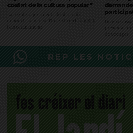
costat de la cultura popular”
demandes
participa
La regidora presidenta del districte
denuncia la manca d’inversió en la mobilitat
Diverses asso
i els equipaments
presentat una
de Greuges
REP LES NOTÍ