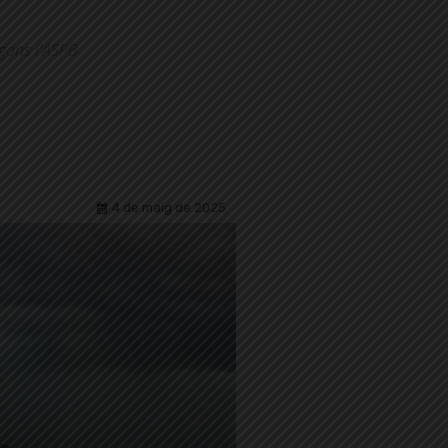
egons l'ASPB
4 de maig de 2025