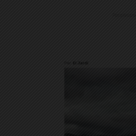
Paral·lelam
Per
El Jardí