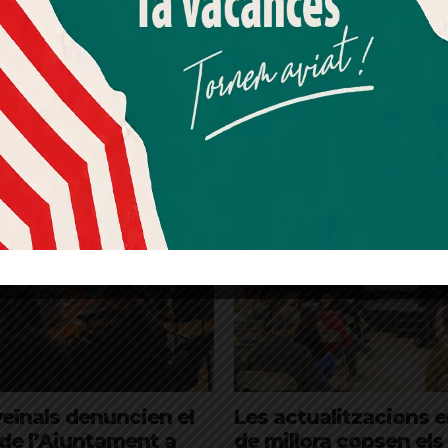
Més informació
Acceptar
Rebutjar tot
avortament
Sarrià-Sant Gervasi
Quan l’usuari crea un compte al Diari el Jardí, dona el seu
consentiment explícit per rebre comunicacions
informatives relacionades amb el servei. Aquest
consentiment pot ser revocat en qualsevol moment
mitjançant l’enllaç de baixa present a tots els correus.
veïnals denuncien el
Les actualitzacions 
de l’Ajuntament a
de millora copsen els