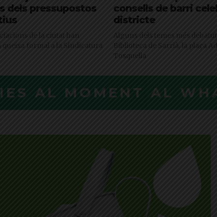
 dels pressupostos
consells de barri cele
tius
districte
ciacions de la ciutat han
Alguns dels temes més debatuts
 queixa formal a la Sindicatura
Biblioteca de Sarrià, la plaça Ad
Tosquella
CIES AL MOMENT AL WH