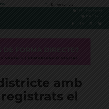
res
El meu compte
C
31.7
Sant Gervasi
C
31.6
Sarrià
districte amb
egistrats el