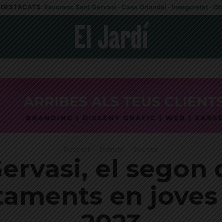
DESTACATS:
Esvoranc Sant Gervasi
·
Casa Orlandai
·
Inseguretat
·
Ob
Destacat
Districte
Societat
Gervasi, el segon 
aments en joves r