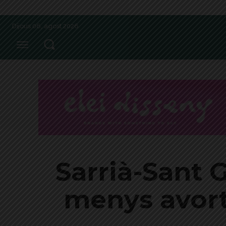
Dijous 06, agost 2026
Sarrià-Sant 
menys avort