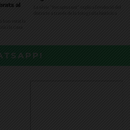
brats al
La sèrie "Recapturant" explica l'evolució del
districte a través de la fotografia històrica
 han estat la
rià i la Casa
ATSAPP!