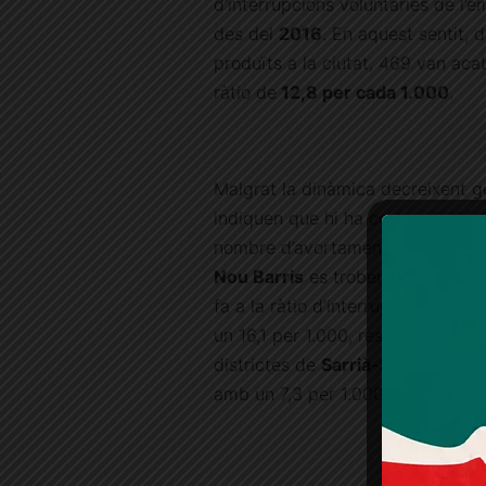
d’interrupcions voluntàries de l’e
des del
2016
. En aquest sentit,
produïts a la ciutat, 469 van aca
ràtio de
12,8 per cada 1.000
.
Malgrat la dinàmica decreixent ge
indiquen que hi ha certa relació e
nombre d’avortaments registrats.
Nou Barris
es troben significativ
fa a la ràtio d’interrupcions volu
un 16,1 per 1.000, respectivament.
districtes de
Sarrià-Sant Gervas
amb un 7,3 per 1.000-.