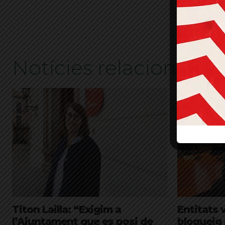
ETIQUETES
Notícies relacionades
Titon Lailla: “Exigim a
Entitats 
l’Ajuntament que es posi de
bloqueig 