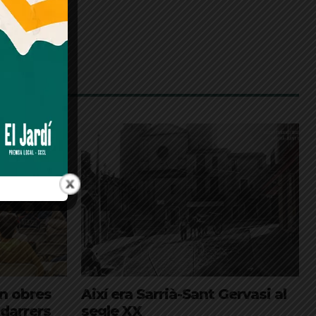
en obres
Així era Sarrià-Sant Gervasi al
 darrers
segle XX