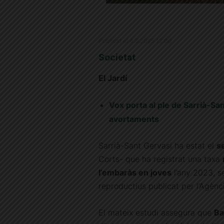
Publicat el 4.5.2025 12:00
Societat
El Jardí
Vox porta al ple de Sarrià-Sa
avortaments
Sarrià-Sant Gervasi ha estat el
s
Corts- que ha registrat una taxa
l’embaràs en joves
l’any 2023, se
reproductius publicat per l’Agènc
El mateix estudi assegura que
Ba