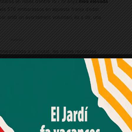
mbaràs en noies d’entre 15 i 19 anys
més elevada
 dels 576 embarassos en aquesta franja d’edat
bar amb un avortament voluntari, és a dir, una
Publicitat
neralitzada a la ciutat, les dades recollides
ntre el barri barceloní de procedència i el
 És per això, que districtes com
Ciutat Vella
o
ament per sobre la mitjana de la ciutat pel que
ntàries de l’embaràs en noies joves, amb un 17,3 i
Amb el seu acord, nosaltres fem servir galetes o
 En canvi, a la cua del rànquing se situen els
tecnologies similars per emmagatzemar, accedir i
processar dades personals com la seva visita a aquest lloc
i
-amb un 7,8 per 1.000- i, finalment,
les Corts
-
web. Pot retirar el seu consentiment o oposar-se al
processament de dades basat en interessos legítims en
qualsevol moment fent clic a "Ajustos de cookies" o a la
nostra Política de privacitat en aquest lloc web. Si cliques
"acceptar" dones el teu consentiment