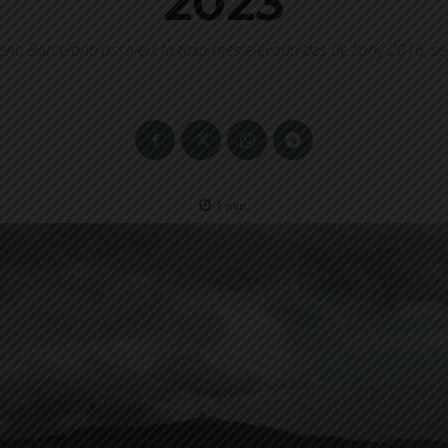
2023
ent, Barcelona assoleix la taxa més elevada des de l'any 2016, s
1
min.