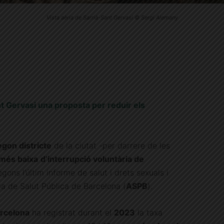
Vista aèria de Sarrià-Sant Gervasi © Sergi Alemany
nt Gervasi una proposta per reduir els
egon districte
de la ciutat -per darrere de les
més baixa
d’interrupció voluntària de
gons l’últim informe de salut i drets sexuals i
ia de Salut Pública de Barcelona (
ASPB
).
rcelona
ha registrat durant el
2023
la taxa