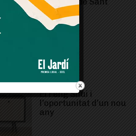
Pregària de Sant
Joan
El Feng Shui i
l’oportunitat d’un nou
any