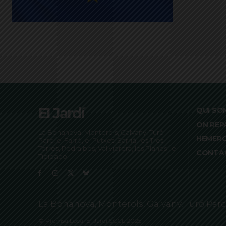
El Jardí
QUI SO
ON REP
La Bonanova, Monterols, Galvany, Turó
HEMER
Parc, el Farró, el Putxet, Sarrià, les Tres
Torres, Pedralbes, Vallvidrera, les Planes i el
CONTA
Tibidabo
La Bonanova, Monterols, Galvany, Turó Parc, el
© Premsa Local El Jardí SCCL 2025