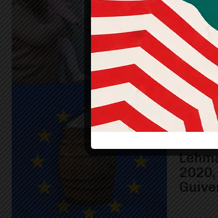
2020 
Gerva
La cov
Lehma
2020,
Guive