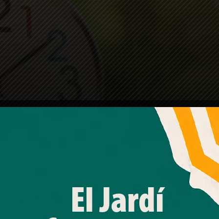
Amb el seu acord, nosaltres fem servir galetes o
tecnologies similars per emmagatzemar, accedir i
processar dades personals com la seva visita a aquest lloc
web. Pot retirar el seu consentiment o oposar-se al
processament de dades basat en interessos legítims en
qualsevol moment fent clic a "Ajustos de cookies" o a la
nostra Política de privacitat en aquest lloc web. Si cliques
tografies del
"acceptar" dones el teu consentiment