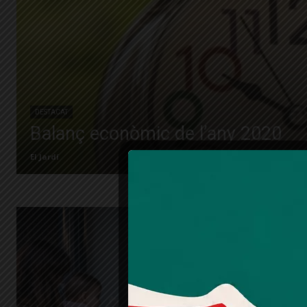
DESTACAT
Balanç econòmic de l’any 2020
El Jardí
Les fo