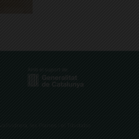
Amb el suport de:
Vallvidrera, les Planes i el Tibidabo