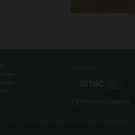
M?
Associats a:
ARTIM?
OTECA
CTA
 Farró, el Putxet, Sarrià, les Tres Torres, Pedralbes, 