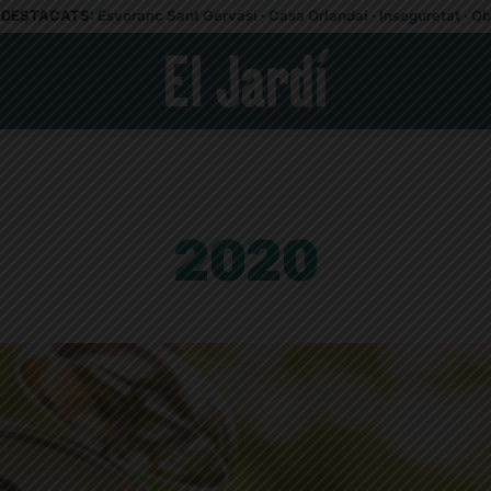
DESTACATS:
Esvoranc Sant Gervasi
·
Casa Orlandai
·
Inseguretat
·
Ob
2020