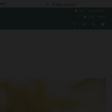
res
El meu compte
C
27.2
Sant Gervasi
C
27.2
Sarrià