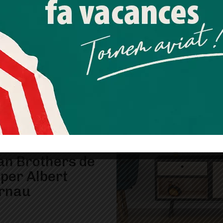
a Sarrià – Sant
Més informació
Acceptar
Rebutjar tot
si
Quan l’usuari crea un compte al Diari el Jardí, dona el seu
consentiment explícit per rebre comunicacions
informatives relacionades amb el servei. Aquest
consentiment pot ser revocat en qualsevol moment
mitjançant l’enllaç de baixa present a tots els correus.
id-19 és el
n Brothers de
 per Albert
rnau