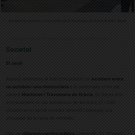
Accident al carril bus contra sentit de la Travessera de Gràcia © Marc Tarrés
Publicat el 28.8.2020 16:06 · Actualitzat el 6.9.2020 13:22
Societat
El Jardí
Aquest divendres al matí s’ha produït un
accident entre
un autobús i una motocicleta
a la cantonada entre els
carrers
Muntaner i Travessera de Gràcia.
Es tracta d’un
encreuament on els autobusos de les línies 27 i D40
circulen en el sentit contrari, direcció Llobregat, a la
circulació de la resta de vehicles.
Des de
diferents partits polítics
com el PP, Cs, BCanvi i