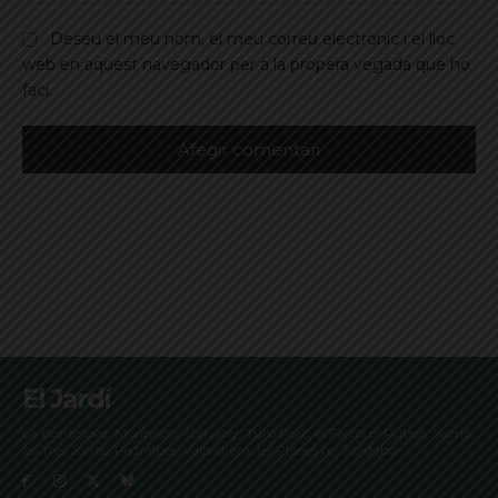
Deseu el meu nom, el meu correu electrònic i el lloc
web en aquest navegador per a la propera vegada que ho
faci.
El Jardí
La Bonanova, Monterols, Galvany, Turó Parc, el Farró, el Putxet, Sarrià,
les Tres Torres, Pedralbes, Vallvidrera, les Planes i el Tibidabo