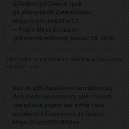
@TotBcn
@BCNmetropoli
@LaVanguardia
@elperiodico
https://t.co/LbPD2TmlC3
— Pedro Miret Betanzos
(@PedroMiretBetan)
August 28, 2020
https://twitter.com/MontseCantinMas/status/12996208461
56251140?s=20
Des de
@BCNpelCanvi
hem demanat,
demanem i demanarem, que s'adopti
una solució urgent per evitar nous
accidents a Travessera de Gràcia.
https://t.co/z5W4M4ldvv