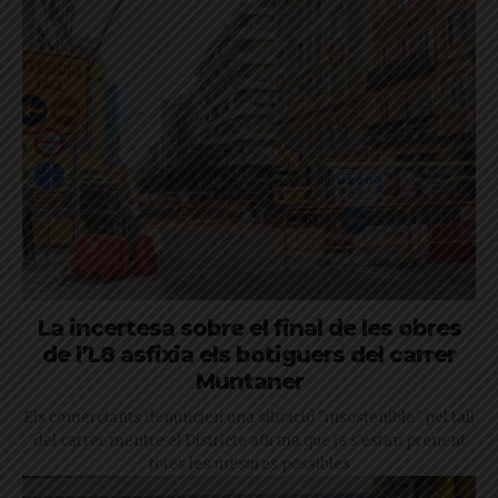
La incertesa sobre el final de les obres
de l’L8 asfixia els botiguers del carrer
Muntaner
Els comerciants denuncien una situació "insostenible" pel tall
del carrer mentre el Districte afirma que ja s'estan prenent
totes les mesures possibles