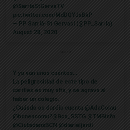
@SarriaStGervaTV
pic.twitter.com/MdDQYJxBkP
— PP Sarrià-St Gervasi (@PP_Sarria)
August 28, 2020
Publicitat
Y ya van unos cuántos…
La peligrosidad de este tipo de
carriles es muy alta, y se agrava al
haber un colegio.
¿Cuándo os daréis cuenta
@AdaColau
@bcnencomu
?
@Bcn_SSTG
@TMBinfo
@CiutadansBCN
@diarieljardi