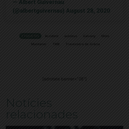
— Albert Guivernau
(@albertguivernau)
August 28, 2020
ETIQUETES
Accident
autobus
Galvany
Moto
Muntaner
TMB
Travessera de Gràcia
[adrotate banner="28"]
Notícies
relacionades