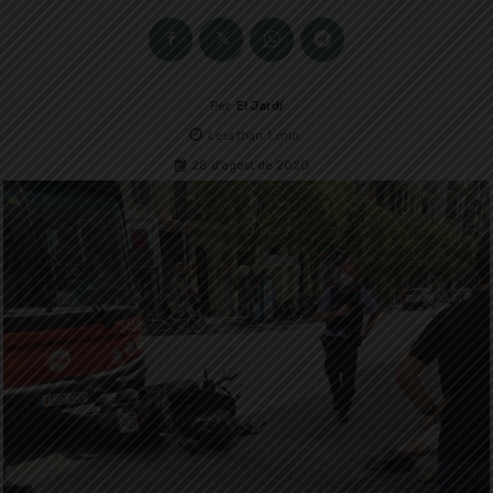
Per
El Jardí
Less than 1
min.
28 d'agost de 2020