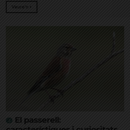
Veure'n +
El passerell:
característiques i curiositats