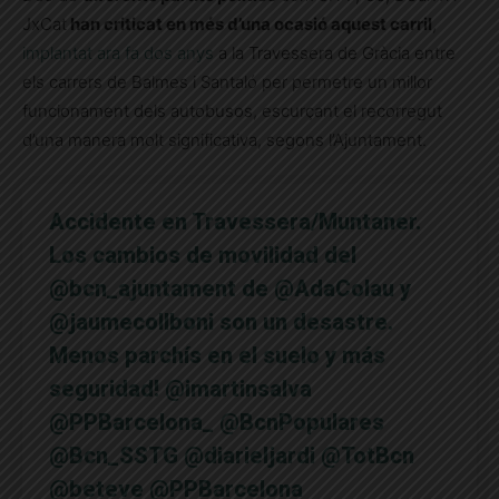
JxCat
han criticat en més d’una ocasió aquest carril
,
implantat ara fa dos anys
a la Travessera de Gràcia entre
els carrers de Balmes i Santaló per permetre un millor
funcionament dels autobusos, escurçant el recorregut
d’una manera molt significativa, segons l’Ajuntament.
Accidente en Travessera/Muntaner.
Los cambios de movilidad del
@bcn_ajuntament
de
@AdaColau
y
@jaumecollboni
son un desastre.
Menos parchís en el suelo y más
seguridad!
@imartinsalva
@PPBarcelona_
@BcnPopulares
@Bcn_SSTG
@diarieljardi
@TotBcn
@beteve
@PPBarcelona