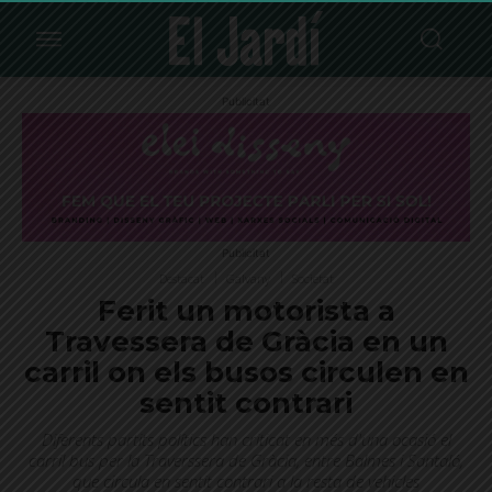
Publicitat
Publicitat
Destacat
Galvany
Societat
Ferit un motorista a
Travessera de Gràcia en un
carril on els busos circulen en
sentit contrari
Diferents partits polítics han criticat en més d'una ocasió el
carril bus per la Traverssera de Gràcia, entre Balmes i Santaló,
que circula en sentit contrari a la resta de vehicles