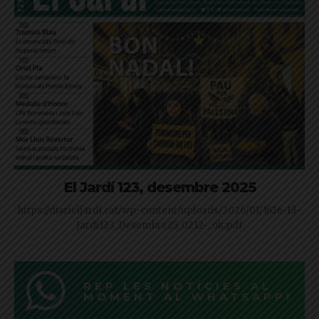
El Jardí 123, desembre 2025
https://diarieljardi.cat/wp-content/uploads/2026/01/1626-El-
Jardi123_Desembre25_0212-_ok.pdf
REP LES NOTÍCIES AL
MOMENT AL WHATSAPP!