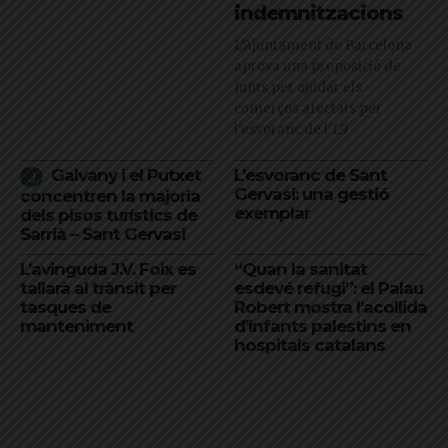
indemnitzacions
L’Ajuntament de Barcelona
aprova una proposició de
Junts per ajudar els
comerços afectats per
l'esvoranc de l'L9
Galvany i el Putxet
L’esvoranc de Sant
Gervasi: una gestió
concentren la majoria
exemplar
dels pisos turístics de
Sarrià – Sant Gervasi
L’avinguda J.V. Foix es
“Quan la sanitat
tallarà al trànsit per
esdevé refugi”: el Palau
tasques de
Robert mostra l’acollida
manteniment
d’infants palestins en
hospitals catalans