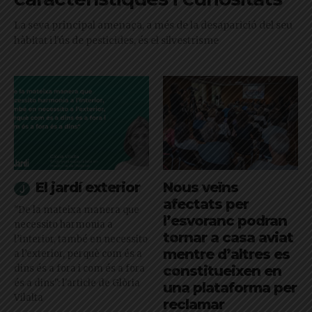
La seva principal amenaça, a més de la desaparició del seu
hàbitat i l'ús de pesticides, és el silvestrisme
El jardí exterior
Nous veïns
afectats per
"De la mateixa manera que
l’esvoranc podran
necessito harmonia a
tornar a casa aviat
l’interior, també en necessito
mentre d’altres es
a l’exterior, perquè com és a
dins és a fora i com és a fora
constitueixen en
és a dins": l'article de Glòria
una plataforma per
Vilalta
reclamar