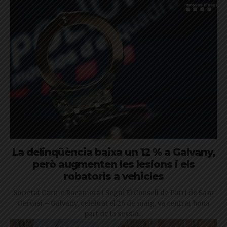
La delinqüència baixa un 12 % a Galvany,
però augmenten les lesions i els
robatoris a vehicles
Societat Carme Rocamora i Seguí El Consell de Barri de Sant
Gervasi – Galvany, celebrat el 26 de maig, va centrar bona
part de la sessió...