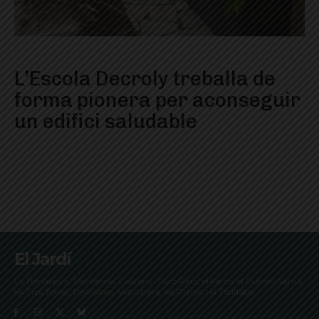
L’Escola Decroly treballa de
forma pionera per aconseguir
un edifici saludable
El Jardí
La Bonanova, Monterols, Galvany, Turó Parc, el Farró, el Putxet, Sarrià,
les Tres Torres, Pedralbes, Vallvidrera, les Planes i el Tibidabo