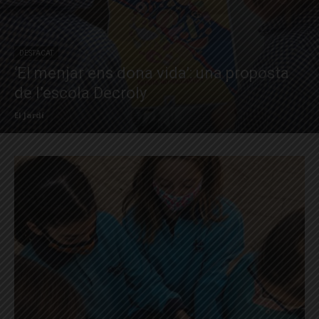
DESTACAT
‘El menjar ens dona vida’: una proposta
de l’escola Decroly
El Jardí