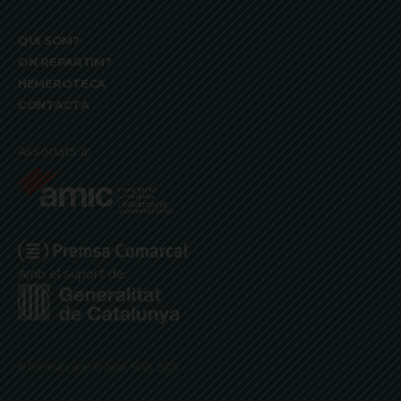
QUI SOM?
ON REPARTIM?
HEMEROTECA
CONTACTA
Associats a:
Amb el suport de:
© Premsa Local El Jardí SCCL 2025