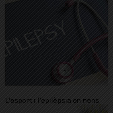
L’esport i l’epilèpsia en nens