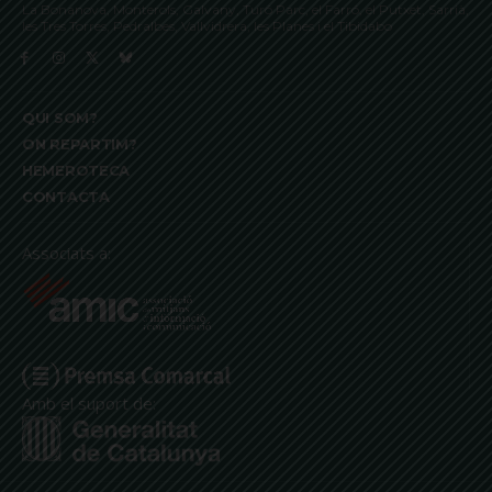
La Bonanova, Monterols, Galvany, Turó Parc, el Farró, el Putxet, Sarrià,
les Tres Torres, Pedralbes, Vallvidrera, les Planes i el Tibidabo
QUI SOM?
ON REPARTIM?
HEMEROTECA
CONTACTA
Associats a:
Amb el suport de: