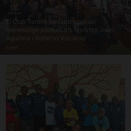
DESTACAT
El Club Tennis Barcino acull un
homenatge pòstum als tenistes Joan
Aguilera i Roberto Vizcaíno
El Jardí