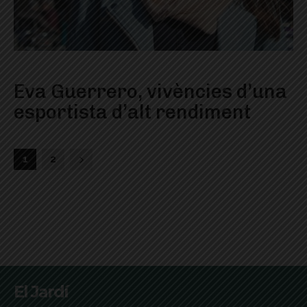
Eva Guerrero, vivències d’una
esportista d’alt rendiment
1
2
El Jardí