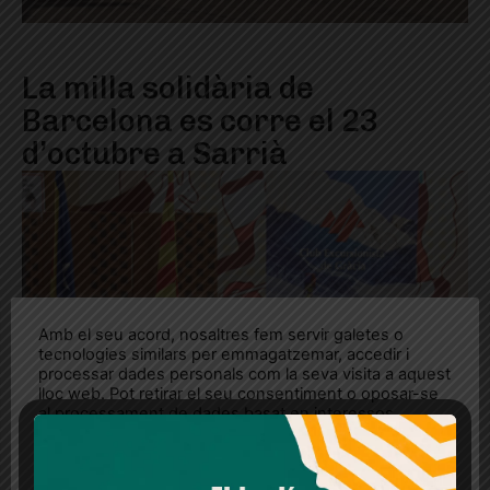
La milla solidària de
Barcelona es corre el 23
d’octubre a Sarrià
Amb el seu acord, nosaltres fem servir galetes o
tecnologies similars per emmagatzemar, accedir i
processar dades personals com la seva visita a aquest
lloc web. Pot retirar el seu consentiment o oposar-se
al processament de dades basat en interessos
legítims en qualsevol moment fent clic a "Ajustos de
cookies" o a la nostra Política de privacitat en aquest
lloc web. Si cliques "acceptar" dones el teu