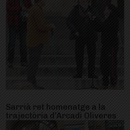
Sarrià ret homenatge a la
trajectòria d’Arcadi Oliveres