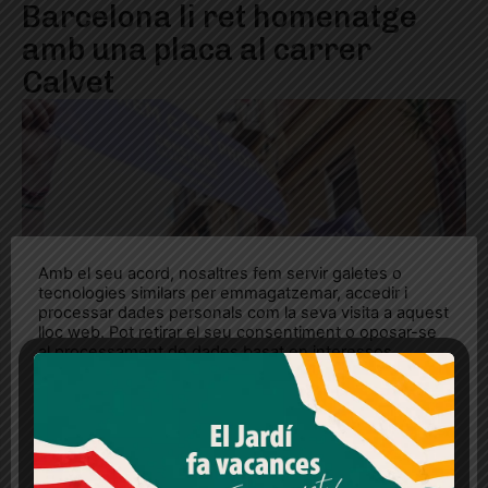
Barcelona li ret homenatge
amb una placa al carrer
Calvet
Amb el seu acord, nosaltres fem servir galetes o
tecnologies similars per emmagatzemar, accedir i
processar dades personals com la seva visita a aquest
lloc web. Pot retirar el seu consentiment o oposar-se
al processament de dades basat en interessos
legítims en qualsevol moment fent clic a "Ajustos de
cookies" o a la nostra Política de privacitat en aquest
lloc web. Si cliques "acceptar" dones el teu
consentiment
Més informació
Acceptar
Rebutjar tot