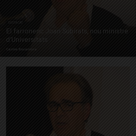
DESTACAT
El farronenc Joan Subirats, nou ministre
d’Universitats
Carme Rocamora