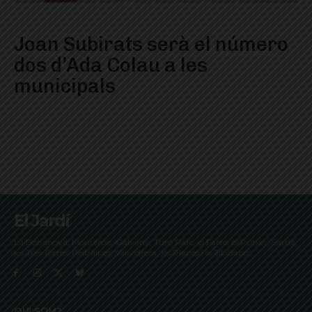
Joan Subirats serà el número
dos d’Ada Colau a les
municipals
El Jardí
La Bonanova, Monterols, Galvany, Turó Parc, el Farró, el Putxet, Sarrià,
les Tres Torres, Pedralbes, Vallvidrera, les Planes i el Tibidabo
QUI SOM?