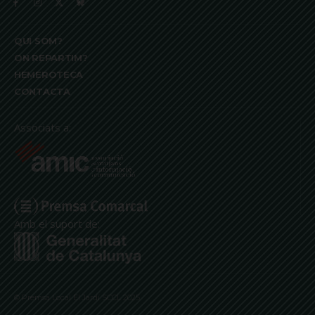
QUI SOM?
ON REPARTIM?
HEMEROTECA
CONTACTA
Associats a:
Amb el suport de:
© Premsa Local El Jardí SCCL 2025