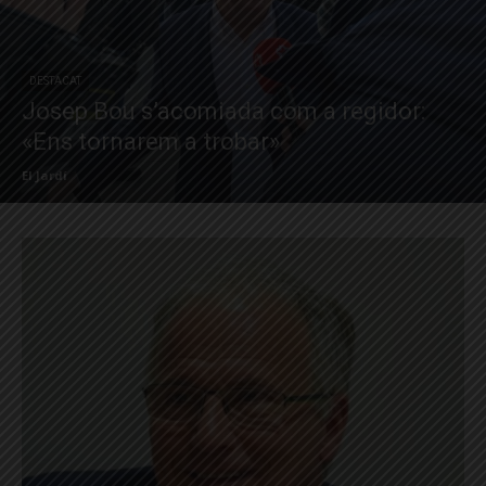
DESTACAT
Josep Bou s’acomiada com a regidor:
«Ens tornarem a trobar»
El Jardí