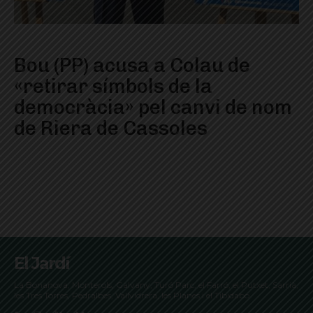
Bou (PP) acusa a Colau de
«retirar símbols de la
democràcia» pel canvi de nom
de Riera de Cassoles
El Jardí
La Bonanova, Monterols, Galvany, Turó Parc, el Farró, el Putxet, Sarrià,
les Tres Torres, Pedralbes, Vallvidrera, les Planes i el Tibidabo