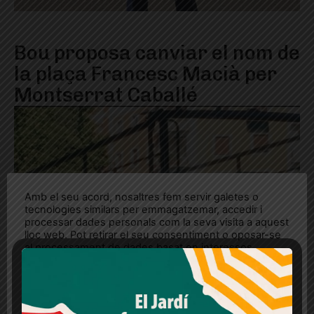
Bou proposa canviar el nom de
la plaça Francesc Macià per
Montserrat Caballé
Amb el seu acord, nosaltres fem servir galetes o
tecnologies similars per emmagatzemar, accedir i
processar dades personals com la seva visita a aquest
lloc web. Pot retirar el seu consentiment o oposar-se
al processament de dades basat en interessos
legítims en qualsevol moment fent clic a "Ajustos de
cookies" o a la nostra Política de privacitat en aquest
lloc web. Si cliques "acceptar" dones el teu
consentiment