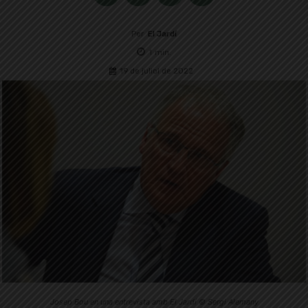
Per
El Jardí
1
min.
19 de juliol de 2022
Josep Bou en una entrevista amb El Jardí © Sergi Alemany