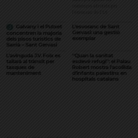
comerços afectats per
l'esvoranc de l'L9
Galvany i el Putxet
L’esvoranc de Sant
Gervasi: una gestió
concentren la majoria
exemplar
dels pisos turístics de
Sarrià – Sant Gervasi
L’avinguda J.V. Foix es
“Quan la sanitat
tallarà al trànsit per
esdevé refugi”: el Palau
tasques de
Robert mostra l’acollida
manteniment
d’infants palestins en
hospitals catalans