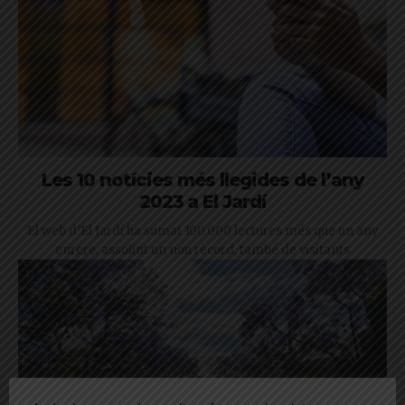
Les 10 notícies més llegides de l’any
2023 a El Jardí
El web d'El Jardí ha sumat 100.000 lectures més que un any
enrere, assolint un nou rècord, també de visitants