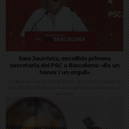
Sara Jaurrieta, escollida primera
secretaria del PSC a Barcelona: «És un
honor i un orgull»
La diputada i exregidora de Sarrià - Sant Gervasi apunta al
canvi climàtic i l'habitatge com dos dels principals reptes per
a la ciutat