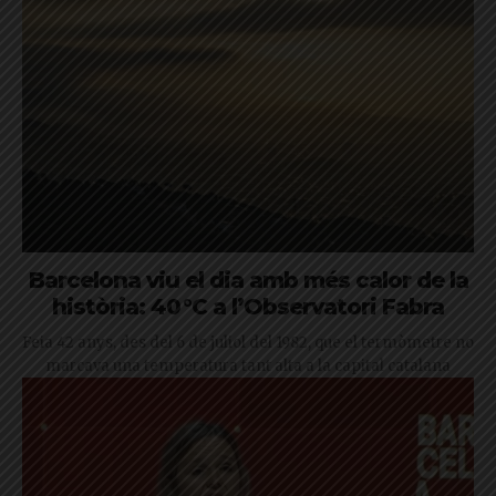
Barcelona viu el dia amb més calor de la
història: 40 °C a l’Observatori Fabra
Feia 42 anys, des del 6 de juliol del 1982, que el termòmetre no
marcava una temperatura tant alta a la capital catalana