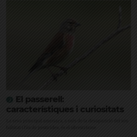
El passerell:
característiques i curiositats
La seva principal amenaça, a més de la desaparició del seu
hàbitat i l'ús de pesticides, és el silvestrisme