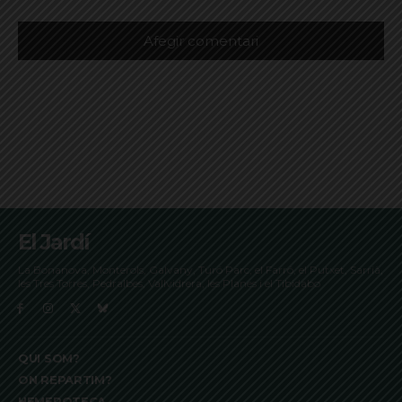
El Jardí
La Bonanova, Monterols, Galvany, Turó Parc, el Farró, el Putxet, Sarrià,
les Tres Torres, Pedralbes, Vallvidrera, les Planes i el Tibidabo
QUI SOM?
ON REPARTIM?
HEMEROTECA