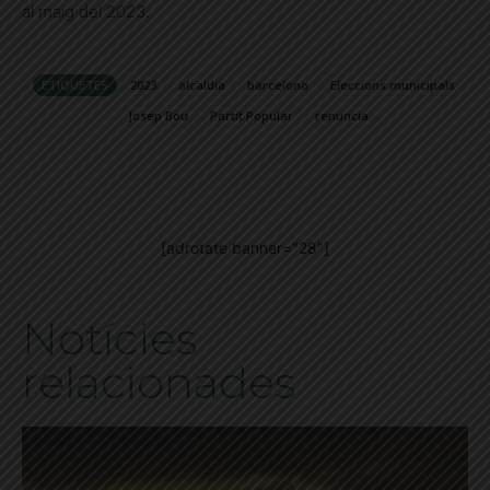
al maig del 2023.
ETIQUETES
2023
alcaldia
barcelona
Eleccions municipals
Josep Bou
Partit Popular
renuncia
[adrotate banner="28"]
Notícies
relacionades