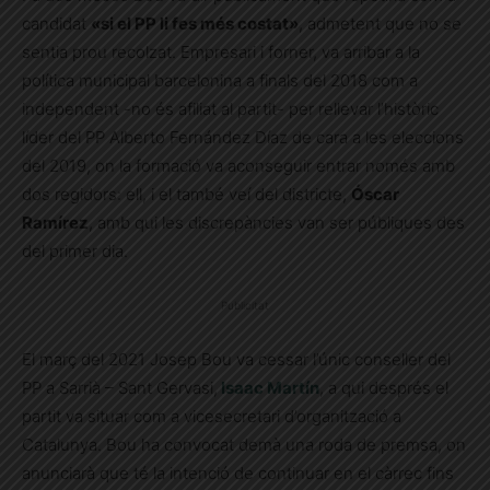
candidat
«si el PP li fes més costat»
, admetent que no se
sentia prou recolzat. Empresari i forner, va arribar a la
política municipal barcelonina a finals del 2018 com a
independent -no és afiliat al partit- per rellevar l’històric
líder del PP Alberto Fernández Díaz de cara a les eleccions
del 2019, on la formació va aconseguir entrar només amb
dos regidors: ell, i el també veí del districte,
Óscar
Ramírez
, amb qui les discrepàncies van ser públiques des
del primer dia.
Publicitat
El març del 2021 Josep Bou va cessar l’únic conseller del
PP a Sarrià – Sant Gervasi,
Isaac Martín
, a qui després el
partit va situar com a vicesecretari d’organització a
Catalunya. Bou ha convocat demà una roda de premsa, on
anunciarà que té la intenció de continuar en el càrrec fins