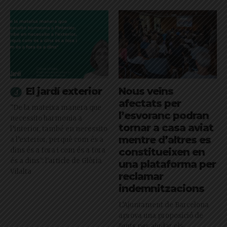
El jardí exterior
Nous veïns
afectats per
"De la mateixa manera que
l’esvoranc podran
necessito harmonia a
tornar a casa aviat
l’interior, també en necessito
mentre d’altres es
a l’exterior, perquè com és a
dins és a fora i com és a fora
constitueixen en
és a dins": l'article de Glòria
una plataforma per
Vilalta
reclamar
indemnitzacions
L’Ajuntament de Barcelona
aprova una proposició de
Junts per ajudar els