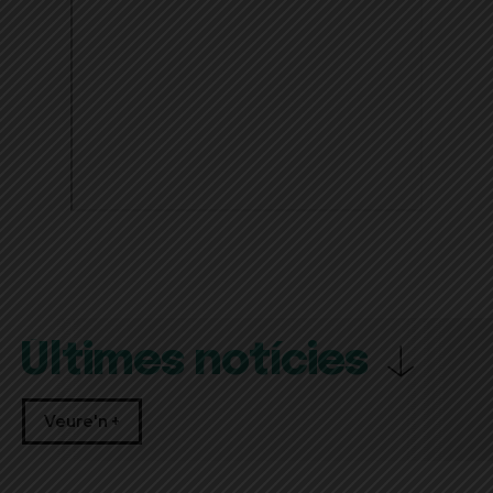
Últimes notícies
Veure'n +