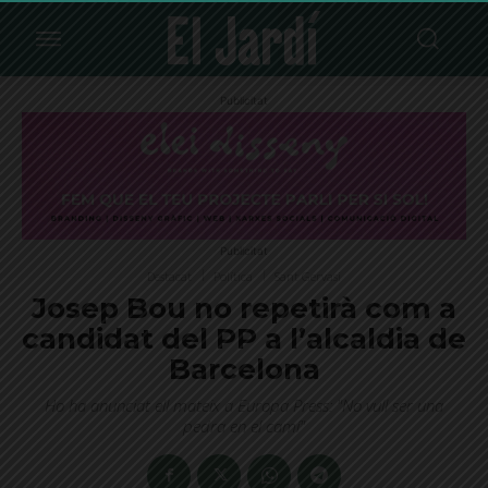
Publicitat
Publicitat
Destacat
Política
Sant Gervasi
Josep Bou no repetirà com a
candidat del PP a l’alcaldia de
Barcelona
Ho ha anunciat ell mateix a Europa Press: "No vull ser una
pedra en el camí"