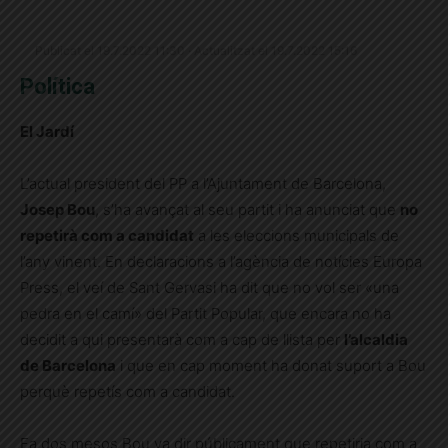
Publicat el 19.7.2022 11:30 · Actualitzat el 19.7.2022 15:16
Política
El Jardí
L’actual president del PP a l’Ajuntament de Barcelona,
Josep Bou
, s’ha avançat al seu partit i ha anunciat que
no
repetirà com a candidat
a les eleccions municipals de
l’any vinent. En declaracions a l’agència de notícies Europa
Press, el veí de Sant Gervasi ha dit que no vol ser «una
pedra en el camí» del Partit Popular, que encara no ha
decidit a qui presentarà com a cap de llista per
l’alcaldia
de Barcelona
i que en cap moment ha donat suport a Bou
perquè repetís com a candidat.
Fa dos mesos Bou va dir públicament que repetiria com a