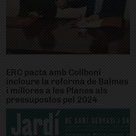
ERC pacta amb Collboni
incloure la reforma de Balmes
i millores a les Planes als
pressupostos pel 2024