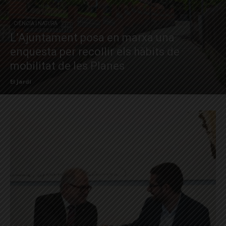
CIÈNCIA I NATURA
L’Ajuntament posa en marxa una
enquesta per recollir els hàbits de
mobilitat de les Planes
El Jardí