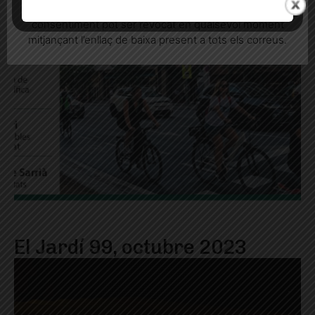
informatives relacionades amb el servei. Aquest
consentiment pot ser revocat en qualsevol moment
mitjançant l’enllaç de baixa present a tots els correus.
El Jardí 99, octubre 2023