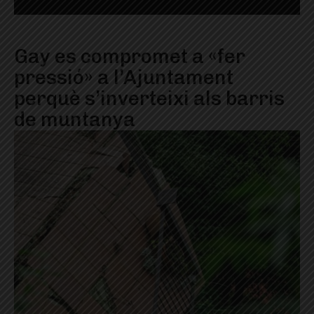
Gay es compromet a «fer
pressió» a l’Ajuntament
perquè s’inverteixi als barris
de muntanya