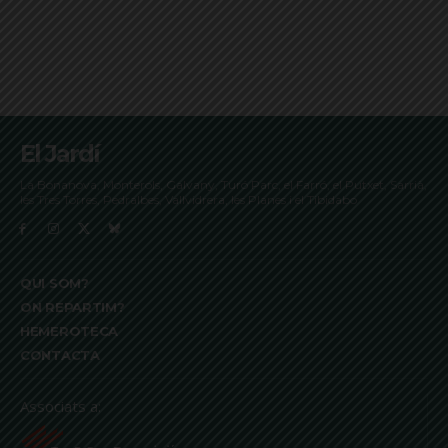
El Jardí
La Bonanova, Monterols, Galvany, Turó Parc, el Farró, el Putxet, Sarrià,
les Tres Torres, Pedralbes, Vallvidrera, les Planes i el Tibidabo
QUI SOM?
ON REPARTIM?
HEMEROTECA
CONTACTA
Associats a: