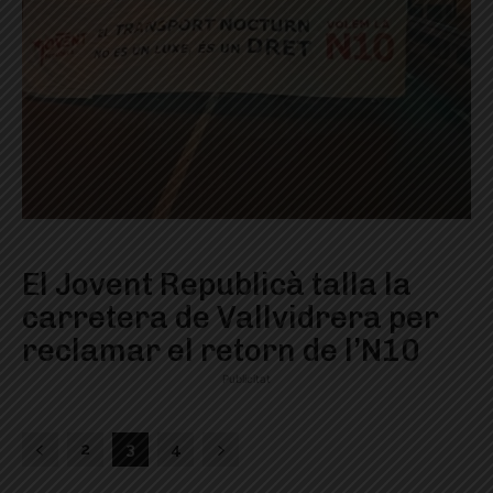
El Jovent Republicà talla la
carretera de Vallvidrera per
reclamar el retorn de l’N10
Publicitat
2
3
4