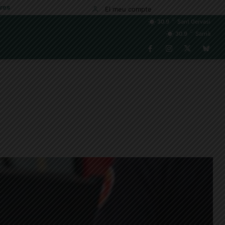
res
El meu compte
C
30.9
Sant Gervasi
C
30.9
Sarrià