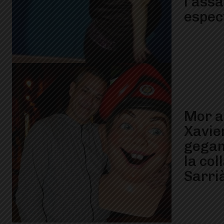
l’assa
espec
Mor a
Xavie
gegan
la col
Sarri