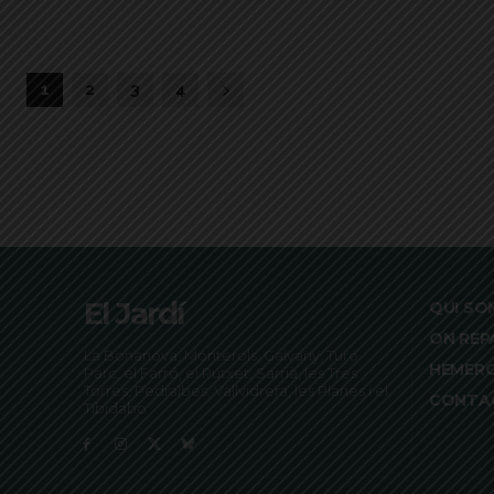
1
2
3
4
El Jardí
QUI SO
ON REP
La Bonanova, Monterols, Galvany, Turó
HEMER
Parc, el Farró, el Putxet, Sarrià, les Tres
Torres, Pedralbes, Vallvidrera, les Planes i el
CONTA
Tibidabo