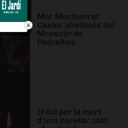
Mor Montserrat
Casas, abadessa del
Monestir de
Pedralbes
El dol per la mort
d’una parella: com