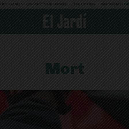
DESTACATS:
Esvoranc Sant Gervasi
·
Casa Orlandai
·
Inseguretat
·
Ob
Mort