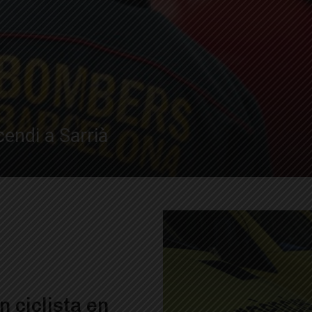
endi a Sarrià
 ciclista en