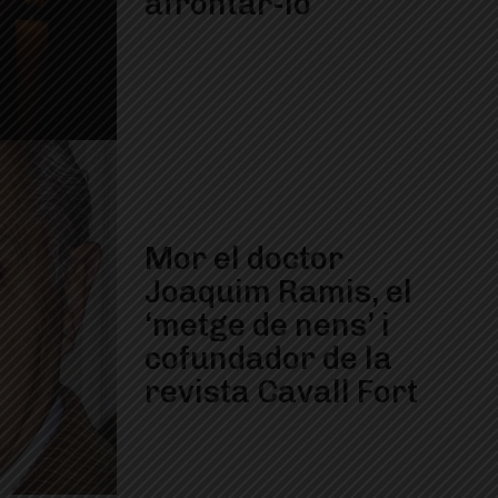
afrontar-lo
Mor el doctor
Joaquim Ramis, el
‘metge de nens’ i
cofundador de la
revista Cavall Fort