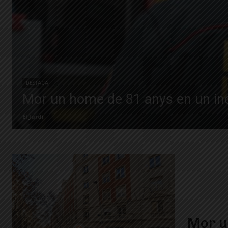
DESTACAT
Mor un home de 81 anys en un inc
El Jardí
Mor un