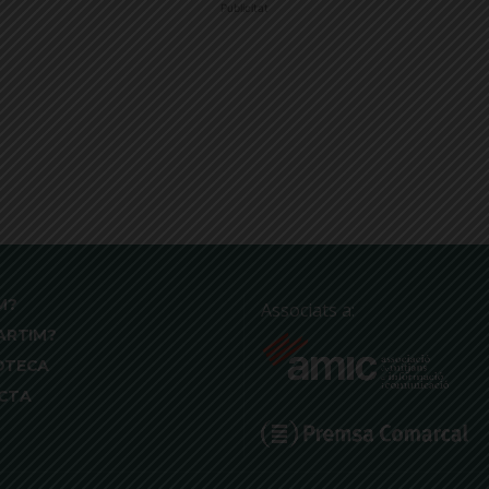
Publicitat
M?
Associats a:
ARTIM?
OTECA
CTA