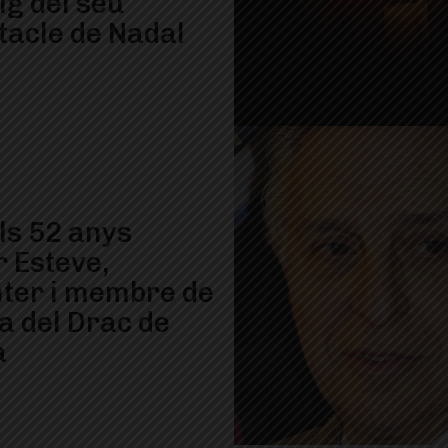
ig del seu
tacle de Nadal
ls 52 anys
r Esteve,
ter i membre de
la del Drac de
à