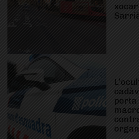
xocar
Sarri
L’ocul
cadàv
porta
macro
contr
organ