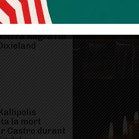
riol Bordas, el
s músic de la
otora Negra i la
Dixieland
Kallipolis
ta la mort
ar Castro durant