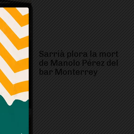
Sarrià plora la mort
de Manolo Pérez del
bar Monterrey