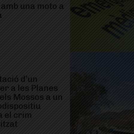
 amb una moto a
à
tació d’un
er a les Planes
 els Mossos a un
dispositiu
a el crim
itzat