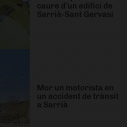
caure d’un edifici de
Sarrià-Sant Gervasi
Mor un motorista en
un accident de trànsit
a Sarrià