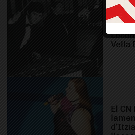
Mor O
virtuó
Locom
Vella 
El CN 
lamen
d’Itzi