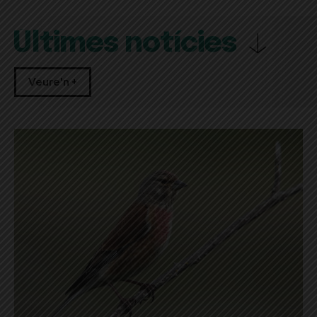
Últimes notícies
Veure'n +