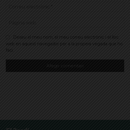
Co
ele
Pà
we
Deseu el meu nom, el meu correu electrònic i el lloc
web en aquest navegador per a la propera vegada que ho
faci.