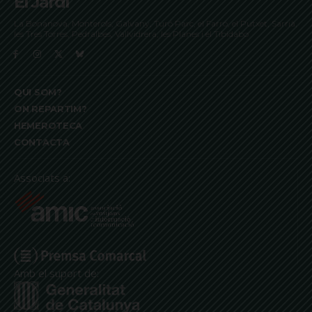
El Jardí
La Bonanova, Monterols, Galvany, Turó Parc, el Farró, el Putxet, Sarrià,
les Tres Torres, Pedralbes, Vallvidrera, les Planes i el Tibidabo
QUI SOM?
ON REPARTIM?
HEMEROTECA
CONTACTA
Associats a:
Amb el suport de: