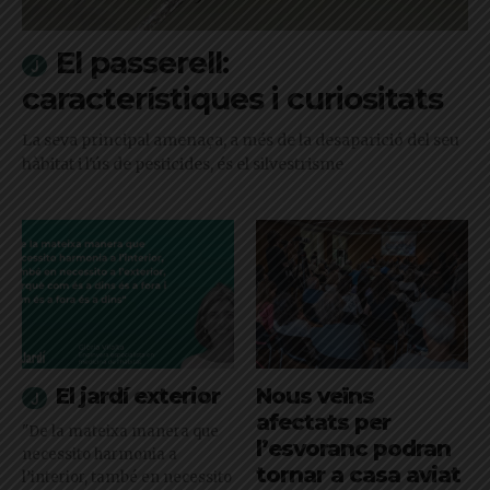
El passerell:
característiques i curiositats
La seva principal amenaça, a més de la desaparició del seu
hàbitat i l'ús de pesticides, és el silvestrisme
El jardí exterior
Nous veïns
afectats per
"De la mateixa manera que
l’esvoranc podran
necessito harmonia a
tornar a casa aviat
l’interior, també en necessito