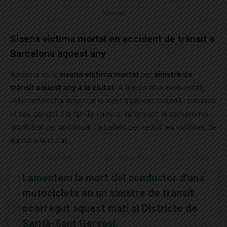
Publicitat
Sisena víctima mortal en accident de trànsit a
Barcelona aquest any
Aquesta és la
sisena víctima mortal
per
sinistre de
trànsit aquest any a la ciutat
. A través d’un comunicat,
l’Ajuntament ha lamentat la mort d’aquest ciutadà i trasllada
el seu condol a la família i amics, refermant el compromís
municipal per continuar treballant per reduir les víctimes de
trànsit a la ciutat.
Lamentem la mort del conductor d'una
motocicleta en un sinistre de trànsit
ocorregut aquest matí al Districte de
Sarrià-Sant Gervasi.