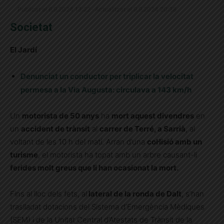
Publicat el 6.9.2024 13:22 · Actualitzat el 9.9.2024 20:38
Societat
El Jardí
Denunciat un conductor per triplicar la velocitat
permesa a la Via Augusta: circulava a 143 km/h
Un
motorista de 50 anys
ha
mort aquest divendres
en
un
accident de trànsit
al
carrer de Terré, a Sarrià
, al
voltant de les 10 h del matí. Arran d’una
col·lisió amb un
turisme
, el motorista ha topat amb un arbre causant-li
ferides molt greus que li han ocasionat la mort.
Fins al lloc dels fets, al
lateral de la ronda de Dalt
, s’han
traslladat dotacions del Sistema d’Emergència Mèdiques
(SEM) i de la Unitat Central d’Atestats de Trànsit de la