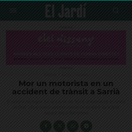
Publicitat
Publicitat
Districte
Sarrià
Societat
Mor un motorista en un
accident de trànsit a Sarrià
El sinistre ha tingut lloc al carrer de Terré, al lateral de la ronda
de Dalt, i és la sisena víctima mortal en incident de trànsit
aquest any a Barcelona