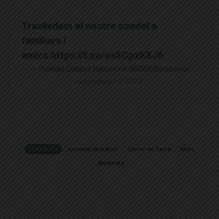
Traslladem el nostre condol a
familiars i
amics.
https://t.co/os5CpzKXJ6
— Guàrdia Urbana Barcelona (@GUBBarcelona)
September 6, 2024
ETIQUETES
accident de trànsit
Carrer de Terré
Mort
Motorista