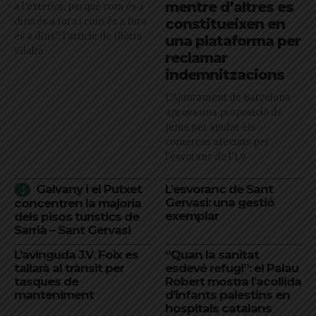
mentre d’altres es
a l’exterior, perquè com és a
dins és a fora i com és a fora
constitueixen en
és a dins": l'article de Glòria
una plataforma per
Vilalta
reclamar
indemnitzacions
L’Ajuntament de Barcelona
aprova una proposició de
Junts per ajudar els
comerços afectats per
l'esvoranc de l'L9
Galvany i el Putxet
L’esvoranc de Sant
Gervasi: una gestió
concentren la majoria
exemplar
dels pisos turístics de
Sarrià – Sant Gervasi
L’avinguda J.V. Foix es
“Quan la sanitat
tallarà al trànsit per
esdevé refugi”: el Palau
tasques de
Robert mostra l’acollida
manteniment
d’infants palestins en
hospitals catalans