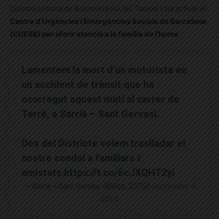
Guàrdia Urbana de Barcelona (GUB). També s’ha activat el
Centre d’Urgències i Emergències Socials de Barcelona
(CUESB) per oferir atenció a la família de l’home
.
Lamentem la mort d'un motorista en
un accident de trànsit que ha
ocorregut aquest matí al carrer de
Terré, a Sarrià – Sant Gervasi.
Des del Districte volem traslladar el
nostre condol a familiars i
amistats.
https://t.co/6cJXQHT2yi
— Sarrià – Sant Gervasi (@Bcn_SSTG)
September 6,
2024