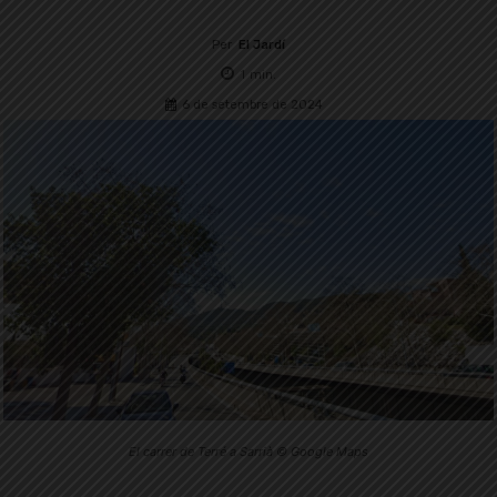
Per
El Jardí
1
min.
6 de setembre de 2024
El carrer de Terré a Sarrià © Google Maps