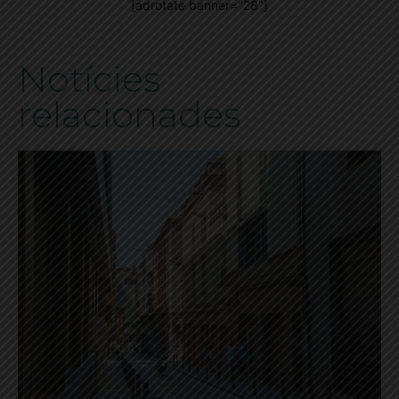
[adrotate banner="28"]
Notícies
relacionades