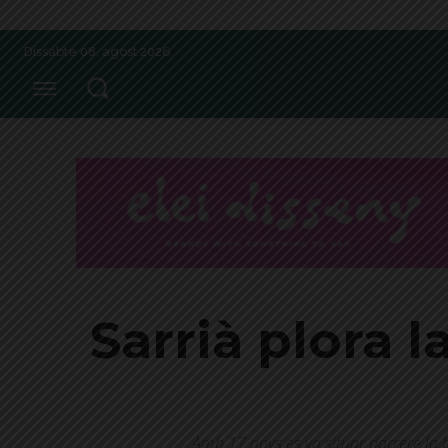
Dissabte 08, agost 2026
Sarrià plora 
Amb 17 anys es va situar darrere la b