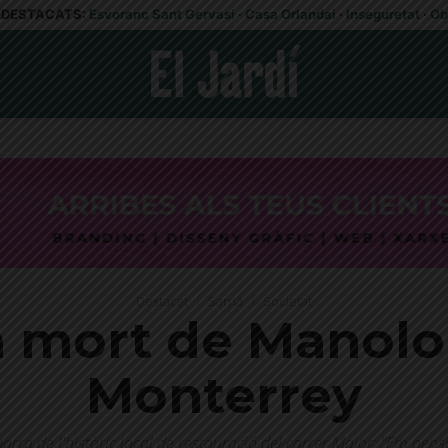
DESTACATS:
Esvoranc Sant Gervasi
·
Casa Orlandai
·
Inseguretat
·
Ob
Destacat
Sarrià
Societat
la mort de Manolo
Monterrey
arra de l'històric local de restauració del carrer Major: "Em pens