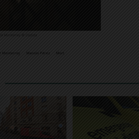
del Monterrey © Cedida
r Monterrey
Manolo Pérez
Mort