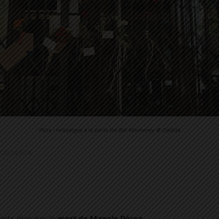
Flors i missatges a la porta del Bar Monterrey © Cedida
.7.2024 9:38
ests dies per la
mort de Manolo Pérez
,