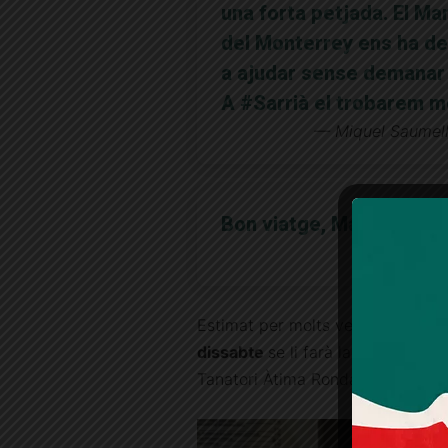
una forta petjada. El Ma
del Monterrey ens ha de
a ajudar sense demanar 
A
#Sarrià
el trobarem mol
— Miquel Saumel
Bon viatge, Manolo. Sarr
— Fl1 (@
Estimat per molts veïns del barr
dissabte
se li farà la
vetlla
(10.30
Tanatori Àtima Ronda de Dalt, al 