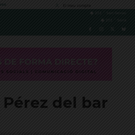
res
El meu compte
C
27.2
Sant Gervasi
C
27.2
Sarrià
 Pérez del bar
ava que al barri no treballava ni Déu"