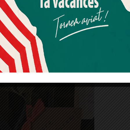
Més informació
Acceptar
Rebutjar tot
Quan l’usuari crea un compte al Diari el Jardí, dona el seu
consentiment explícit per rebre comunicacions
informatives relacionades amb el servei. Aquest
consentiment pot ser revocat en qualsevol moment
mitjançant l’enllaç de baixa present a tots els correus.