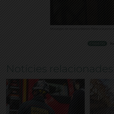
Missatges de record a Manolo Pérez a la porta 
ETIQUETES
Ba
Notícies relacionades