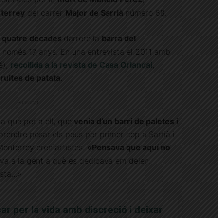
nterrey
del carrer
Major de Sarrià
número 68.
 quatre dècades
darrere la
barra del
 només 17 anys. En una entrevista el 2011 amb
é),
recollida a la
revista
de Casa Orlandai
,
truites de patata
.
Publicitat
ia que per a ell, que
venia d’un barri de paletes i
rprendre posar els peus per primer cop a Sarrià i
Monterrey eren artistes.
«Pensava que aquí no
a a la gent a què es dedicava em deien:
rista…»
r per la vida amb discreció i deixar