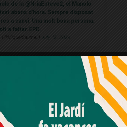
nolo de la
@NriaEsteve2
, el Manolo
ixat abans d'hora. Sempre disposat
res a canvi. Una molt bona persona.
t a faltar. EPD.
l (@MiquelSaumell)
July 12, 2024
ià queda tocat.
#monterrey
Fluqueque)
July 12, 2024
Amb el seu acord, nosaltres fem servir galetes o
tecnologies similars per emmagatzemar, accedir i
i, Manolo Pérez moria aquest divendres i aquest
processar dades personals com la seva visita a aquest lloc
web. Pot retirar el seu consentiment o oposar-se al
 a 14.30 h) i la
cerimònia de comiat
(16.30 h) al
processament de dades basat en interessos legítims en
districte d’Horta – Guinardó.
qualsevol moment fent clic a "Ajustos de cookies" o a la
nostra Política de privacitat en aquest lloc web. Si cliques
"acceptar" dones el teu consentiment