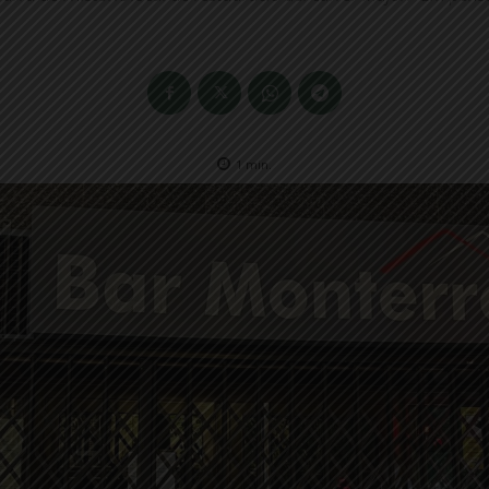
1
min.