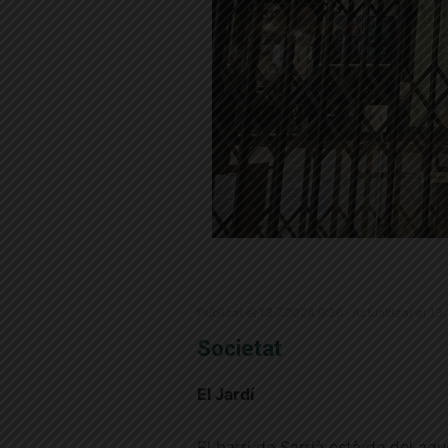
Publicat el 13.7.2024 9:36 · Actualitzat el 13
Societat
El Jardí
El barri de Sarrià està de dol aqu