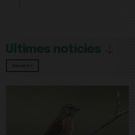
Últimes notícies
Veure'n +