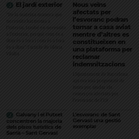
El jardí exterior
Nous veïns
afectats per
"De la mateixa manera que
l’esvoranc podran
necessito harmonia a
tornar a casa aviat
l’interior, també en necessito
mentre d’altres es
a l’exterior, perquè com és a
dins és a fora i com és a fora
constitueixen en
és a dins": l'article de Glòria
una plataforma per
Vilalta
reclamar
indemnitzacions
L’Ajuntament de Barcelona
aprova una proposició de
Junts per ajudar els
comerços afectats per
l'esvoranc de l'L9
Galvany i el Putxet
L’esvoranc de Sant
Gervasi: una gestió
concentren la majoria
exemplar
dels pisos turístics de
Sarrià – Sant Gervasi