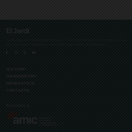
El Jardí
La Bonanova, Monterols, Galvany, Turó Parc, el Farró, el Putxet, Sarrià,
les Tres Torres, Pedralbes, Vallvidrera, les Planes i el Tibidabo
QUI SOM?
ON REPARTIM?
HEMEROTECA
CONTACTA
Associats a: