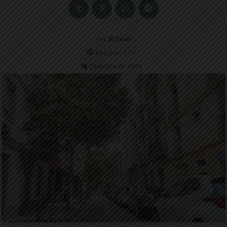
Per
El Jardí
Less than 1
min.
21 de juny de 2025