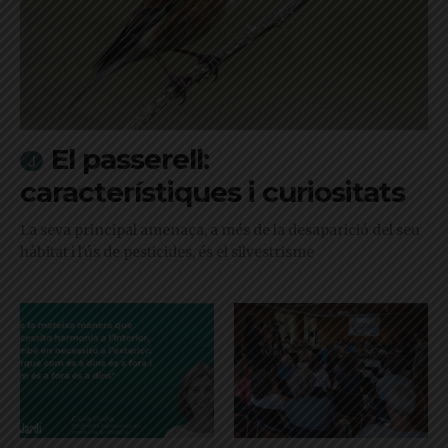
El passerell:
característiques i curiositats
La seva principal amenaça, a més de la desaparició del seu
hàbitat i l'ús de pesticides, és el silvestrisme