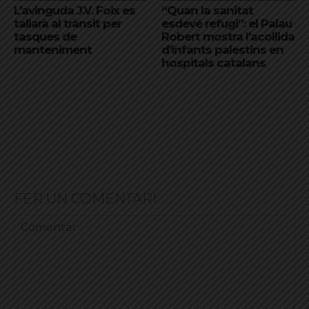
L’avinguda J.V. Foix es
“Quan la sanitat
tallarà al trànsit per
esdevé refugi”: el Palau
tasques de
Robert mostra l’acollida
manteniment
d’infants palestins en
hospitals catalans
FER UN COMENTARI