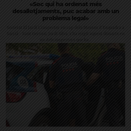
«Soc qui ha ordenat més
desallotjaments, puc acabar amb un
problema legal»
Societat El Jardí L'inspector en cap dels Mossos d'Esquadra a
Sarrià - Sant Gervasi, Jordi Silva, s'ha erigit aquest dimarts en
un dels inspectors que ha...