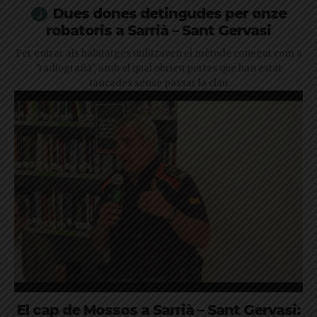
Dues dones detingudes per onze
robatoris a Sarrià – Sant Gervasi
Per entrar als habitatges utilitzaven el mètode conegut com a
"radiografia", amb el qual obrien portes que han estat
tancades sense passar la clau
El cap de Mossos a Sarrià – Sant Gervasi: