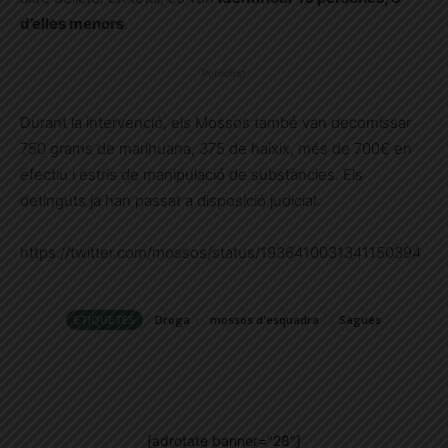
d’elles menors
.
Publicitat
Durant la intervenció, els Mossos també van decomissar
750 grams de marihuana, 375 de haixix, més de 700€ en
efectiu i estris de manipulació de substàncies. Els
detinguts ja han passat a disposició judicial.
https://twitter.com/mossos/status/1936410031341150394
ETIQUETES
Droga
mossos d'esquadra
Sagués
[adrotate banner="28"]