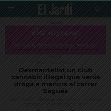
Publicitat
Publicitat
Destacat
Galvany
Societat
Desmantellat un club
cannàbic il·legal que venia
droga a menors al carrer
Sagués
Durant l'operatiu, els Mossos van intervenir 750 grams de
marihuana i més de 700 euros en efectiu