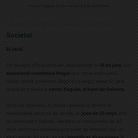
El carrer Sagués, al barri de Galvany © Laia Melero
Publicat el 21.6.2025 15:55 · Actualitzat el 21.6.2025 16:08
Societat
El Jardí
Els Mossos d’Esquadra van desmantellar el
18 de juny
una
associació cannàbica il·legal
que venia marihuana i
haixix, també a menors. Segons ha pogut saber El Jardí,
l’espai es trobava al
carrer Sagués, al barri de Galvany
.
Arran de l’actuació, la policia catalana va detenir al
responsable del punt de venda, un
jove de 25 anys
amb
un antecedent judicial, i també a un consumidor de 43
anys contra qui constava una ordre de detenció per un
altre delicte. En total, es van
identificar 10 persones, 3