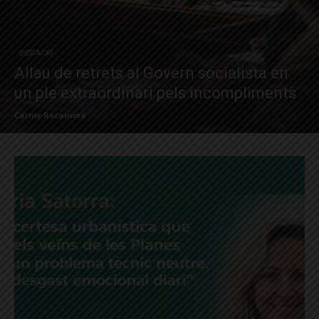
DESTACAT
Allau de retrets al Govern socialista en
un ple extraordinari pels incompliments
Carme Rocamora