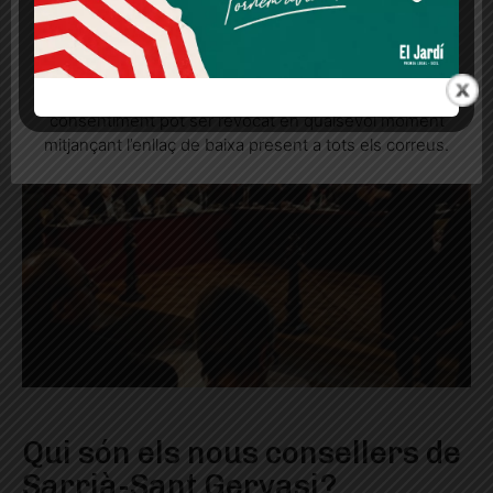
Quan l’usuari crea un compte al Diari el Jardí, dona el
seu consentiment explícit per rebre comunicacions
informatives relacionades amb el servei. Aquest
consentiment pot ser revocat en qualsevol moment
mitjançant l’enllaç de baixa present a tots els correus.
Qui són els nous consellers de
Sarrià-Sant Gervasi?