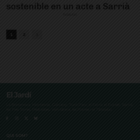
sostenible en un acte a Sarrià
Publicitat
1
2
El Jardí
La Bonanova, Monterols, Galvany, Turó Parc, el Farró, el Putxet, Sarrià,
les Tres Torres, Pedralbes, Vallvidrera, les Planes i el Tibidabo
QUI SOM?