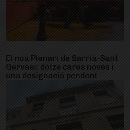
El nou Plenari de Sarrià-Sant
Gervasi: dotze cares noves i
una designació pendent