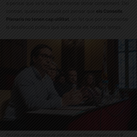
a pensar que se’ls hauria d’intentar donar compliment. Del
contrari, qualsevol ciutadà pot pensar que
els Consells
Plenaris no tenen cap utilitat
, un fet que pot incrementar
la desafecció política que sobrevola els nostres temps.
Pol Lliró, conseller portaveu de Junts, al Consell Plenari d’aquest dilluns ©