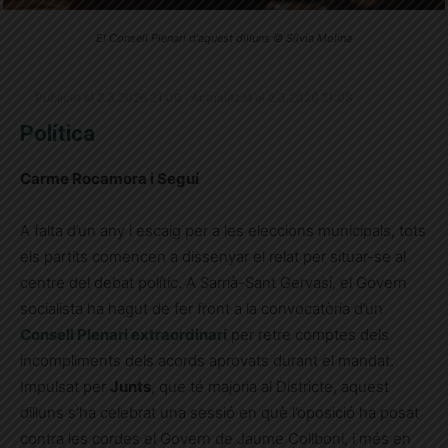
El Consell Plenari d'aquest dilluns © Sílvia Molina
Publicat el 2.3.2026 21:00 · Actualitzat el 2.3.2026 21:08
Política
Carme Rocamora i Seguí
A falta d’un any i escaig per a les eleccions municipals, tots
els partits comencen a dissenyar el relat per situar-se al
centre del debat polític. A Sarrià-Sant Gervasi, el Govern
socialista ha hagut de fer front a la convocatòria d’un
Consell Plenari extraordinari
per retre comptes dels
incompliments dels acords aprovats durant el mandat.
Impulsat per
Junts
, que té majoria al Districte, aquest
dilluns s’ha celebrat una sessió en què l’oposició ha posat
contra les cordes el Govern de Jaume Collboni, i més en