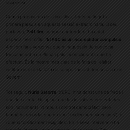
Sílvia Molina
Com a proposants de la iniciativa, Junts ha tingut la
primera paraula en aquesta sessió extraordinària. El seu
portaveu,
Pol Lliró
, sempre contundent, ha estat
especialment crític: “
El PSC és un incomplidor compulsiu
.
A mi em faria vergonya que m’haguessin de convocar
forçosament a un Plenari pels incompliments que he
efectuat. És la mostra més clara de la falta de lleialtat
institucional i de la falta de comportament democràtic d’un
Govern”.
Tot seguit,
Núria Satorra
, d’ERC, n’ha donat una de freda i
una de calenta. Ha opinat que les iniciatives presentades
són instruments “d’impuls i control democràtic”, però
també ha recordat que no són “jurídicament vinculants”, tot
i que sí “políticament exigibles”. En la seva intervenció ha
recordat incompliments com una solució per a Can