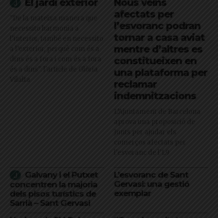
El jardí exterior
Nous veïns
afectats per
"De la mateixa manera que
l’esvoranc podran
necessito harmonia a
tornar a casa aviat
l’interior, també en necessito
mentre d’altres es
a l’exterior, perquè com és a
dins és a fora i com és a fora
constitueixen en
és a dins": l'article de Glòria
una plataforma per
Vilalta
reclamar
indemnitzacions
L’Ajuntament de Barcelona
aprova una proposició de
Junts per ajudar els
comerços afectats per
l'esvoranc de l'L9
Galvany i el Putxet
L’esvoranc de Sant
Gervasi: una gestió
concentren la majoria
exemplar
dels pisos turístics de
Sarrià – Sant Gervasi