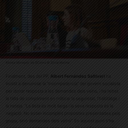
Munsa Mompió, de BComú © Sílvia Molina
Finalment, des del PP,
Albert Fernández Saltiveri
ha
incidit a denunciar la “incompetència” del govern socialista
per donar resposta a les demandes dels veïns, i ha retret
la falta de compliment en millorar la seguretat, l’habitatge i
la neteja. “La llista és molt llarga i la seva resposta és la
negació. No estan incomplint propostes presentades pels
grups, sinó demandes dels veïns”. En aquest punt s’ha