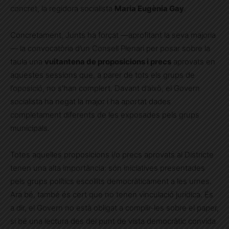
concret, la regidora socialista
Maria Eugènia Gay
.
Concretament, Junts ha forçat —aprofitant la seva majoria
— la convocatòria d’un Consell Plenari per posar sobre la
taula una
vuitantena de proposicions i precs
aprovats en
aquestes sessions que, a parer de tots els grups de
l’oposició, no s’han complert. Davant d’això, el Govern
socialista ha negat la major i ha aportat dades
completament diferents de les exposades pels grups
municipals.
Totes aquelles proposicions i/o precs aprovats al Districte
tenen una alta importància: són iniciatives presentades
pels grups polítics escollits democràticament a les urnes.
Ara bé, també és cert que no tenen vinculació jurídica. És
a dir, el Govern no està obligat a complir-les sobre el paper,
si bé una lectura des del punt de vista democràtic convida