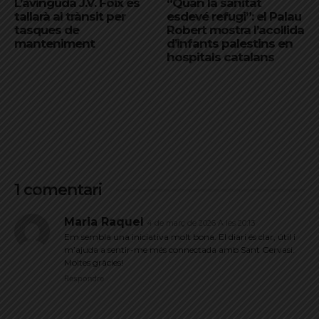
L’avinguda J.V. Foix es
“Quan la sanitat
tallarà al trànsit per
esdevé refugi”: el Palau
tasques de
Robert mostra l’acollida
manteniment
d’infants palestins en
hospitals catalans
1 comentari
Maria Raquel
4 de març de 2026 A les 20:13
Em sembla una iniciativa molt bona. El diari és clar, útil i
m’ajuda a sentir-me més connectada amb Sant Gervasi.
Moltes gràcies!
Respondre