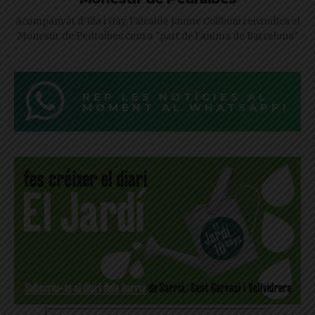
Acompanyat d'Illa i Gay, l'alcalde Jaume Collboni reivindica el
Monestir de Pedralbes com a "part de l'ànima de Barcelona"
REP LES NOTÍCIES AL
MOMENT AL WHATSAPP!