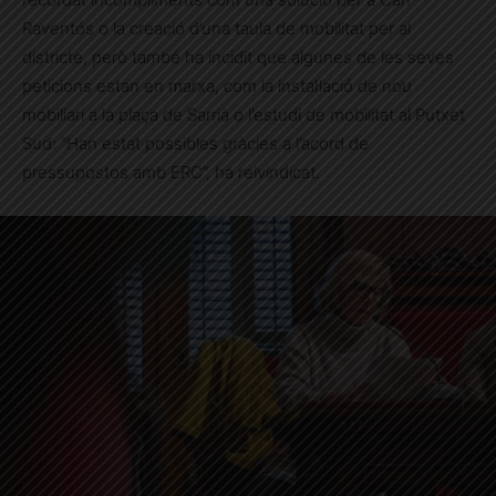
Raventós o la creació d’una taula de mobilitat per al
districte, però també ha incidit que algunes de les seves
peticions estan en marxa, com la instal·lació de nou
mobiliari a la plaça de Sarrià o l’estudi de mobilitat al Putxet
Sud: “Han estat possibles gràcies a l’acord de
pressupostos amb ERC”, ha reivindicat.