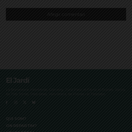
El Jardí
La Bonanova, Monterols, Galvany, Turó Parc, el Farró, el Putxet, Sarrià,
les Tres Torres, Pedralbes, Vallvidrera, les Planes i el Tibidabo
QUI SOM?
ON REPARTIM?