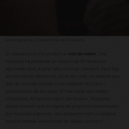
Maria Eugènia Gay, al Consell Plenari © Sílvia Molina
En aquest punt s’ha produït un
xoc de relats
. Tota
l’oposició ha presentat un conjunt de 80 iniciatives
aprovades que, a parer seu, no s’han complert. Però Gay
les ha intentat desmuntar. En el seu relat, ha explicat que
des de l’inici del mandat s’han registrat 162 precs i
proposicions, de les quals 101 han estat aprovades.
D’aquestes, 83 amb el suport del Govern. “Aquestes
dades mostren que la majoria de propostes presentades
per l’oposició s’aproven, que prosperen com a iniciativa
perquè existeix una voluntat de diàleg i consens”.