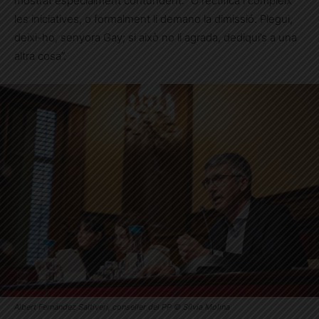
mostrat especialment contundent: “O rectifica i compleix
les iniciatives, o formalment li demano la dimissió. Plegui,
deixi-ho, senyora Gay; si això no li agrada, dediqui’s a una
altra cosa”.
Albert Fernández Saltiveri, conseller del PP © Sílvia Molina