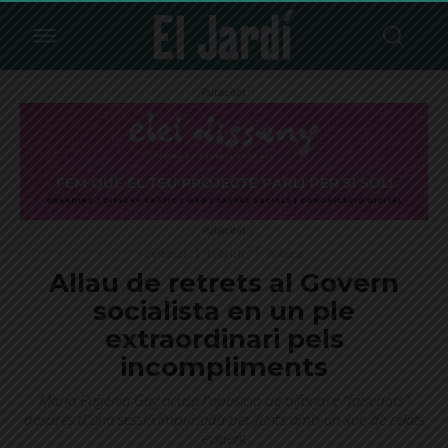
Publicitat
Publicitat
Destacat
Districte
Política
Allau de retrets al Govern
socialista en un ple
extraordinari pels
incompliments
Maria Eugènia Gay acusa l'oposició de difondre "falsedats"
després d'una sessió impulsada per Junts amb un xoc de relats
evident