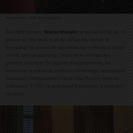
Núria Satorra, d’ERC © Sílvia Molina
Des dels comuns,
Munsa Mompió
ha acusat el PSC de no
pensar en “els barris ni en les persones, sinó en la
fotografia”. Ha acusat els socialistes de no fer res ni liderar
canvis, sinó de gestionar i “viure de les rendes dels
governs anteriors”. En l’apartat d’incompliments, ha
mencionat la manca de polítiques d’habitatge, apostes per
l’educació o l’enquistament de la Casa Buenos Aires de
Vallvidrera. “El PSC ha abandonat Barcelona a la seva sort”,
ha reblat.