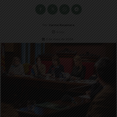
Per
Carme Rocamora
4
min.
2 de març de 2026