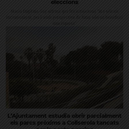
eleccions
Maria Eugènia Gay afirma que les actuacions "ara són un
inconvenient, però amb perspectiva de futur són un benefici i
una riquesa"
L’Ajuntament estudia obrir parcialment
els parcs pròxims a Collserola tancats