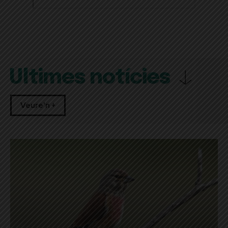
Últimes notícies
Veure'n +