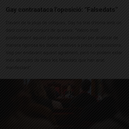
Gay contraataca l’oposició: “Falsedats”
Davant de la pluja de crítiques, Gay ha tirat d’ironia amb un
dard contra el conjunt de queixes: “Valoro molt
positivament aquest plenari extraordinari per analitzar de
manera rigorosa les dades relatives a precs i proposicions.
Vagi per endavant aquest agraïment, però no podem estar
més allunyats de totes les falsedats que han anat
manifestant”.