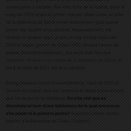
començaran a treballar. Res més lluny de la realitat, quan el
maig del 2019 acaba el primer mandat d’Ada Colau, el solar
de la biblioteca de Sarrià roman exactament igual que el
primer dia. Quatre anys perduts. Malauradament, els
retards no acaben aquí, ja que un cop s’inicia l’estiu del
2019 el segon govern de Colau i PSC, encara hauran de
passar, incomprensiblement, dos anys més fins que
comencin finalment les obres de la biblioteca de Sarrià
, el
dia 6 de juliol de 2021. Sis anys perduts.
Enmig d’aquest cúmul d’incompliments, l’abril de 2021 el
Govern municipal obre per sorpresa el debat sobre el nom
que ha de portar la biblioteca.
On s’ha vist que es
discuteixi el nom d’una biblioteca de la qual encara no
s’ha posat ni la primera pedra?
Aquestes coses només
passen a la Barcelona de Colau i Collboni.