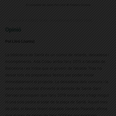
El conseller de Junts Pol Lliró © Frederic Esteve
Publicat el 4.2.2023 10:40 · Actualitzat el 6.2.2023 13:00
Opinió
Pol Lliró (Junts)
La biblioteca de Sarrià és un cúmul de retards, deixadesa i
incompliments. Ada Colau arriba l’any 2015 a l’alcaldia de
Barcelona i es troba que el govern de l’alcalde Trias ha
deixat tots els preparatius llestos per poder iniciar
immediatament el projecte. La deixadesa dels comuns i la
seva nul·la voluntat d’invertir al districte de Sarrià-Sant
Gervasi provoquen que l’any 2018 encara no s’hagi mogut
ni una sola pedra al solar de la plaça de Sarrià. Aquell mes
de juliol, el llavors tinent d’alcalde Gerardo Pisarello afirma
que al mes de gener de l’any 2019 les excavadores