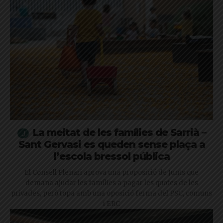
La meitat de les famílies de Sarrià –
Sant Gervasi es queden sense plaça a
l’escola bressol pública
El Consell Plenari aprova una proposició de Junts que
demana ajudar les famílies a pagar les quotes de les
privades, però topa amb una oposició ferma del PSC, comuns
i ERC