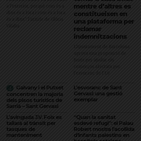
mentre d’altres es
a l’exterior, perquè com és a
dins és a fora i com és a fora
constitueixen en
és a dins": l'article de Glòria
una plataforma per
Vilalta
reclamar
indemnitzacions
L’Ajuntament de Barcelona
aprova una proposició de
Junts per ajudar els
comerços afectats per
l'esvoranc de l'L9
Galvany i el Putxet
L’esvoranc de Sant
Gervasi: una gestió
concentren la majoria
exemplar
dels pisos turístics de
Sarrià – Sant Gervasi
L’avinguda J.V. Foix es
“Quan la sanitat
tallarà al trànsit per
esdevé refugi”: el Palau
tasques de
Robert mostra l’acollida
manteniment
d’infants palestins en
hospitals catalans