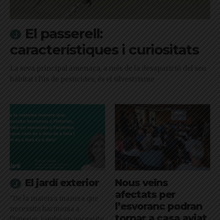
El passerell:
característiques i curiositats
La seva principal amenaça, a més de la desaparició del seu
hàbitat i l'ús de pesticides, és el silvestrisme
El jardí exterior
Nous veïns
afectats per
"De la mateixa manera que
l’esvoranc podran
necessito harmonia a
tornar a casa aviat
l’interior, també en necessito