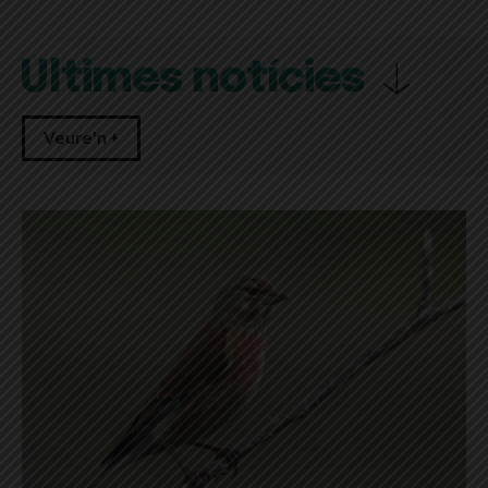
Últimes notícies
Veure'n +