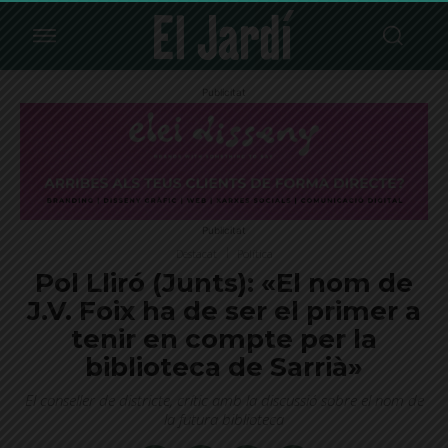
Publicitat
Publicitat
Destacat
Política
Pol Lliró (Junts): «El nom de
J.V. Foix ha de ser el primer a
tenir en compte per la
biblioteca de Sarrià»
El conseller de districte, crític amb la discussió sobre el nom de
la futura biblioteca