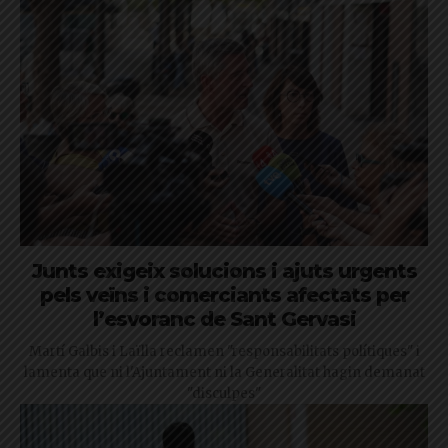
Junts exigeix solucions i ajuts urgents
pels veïns i comerciants afectats per
l’esvoranc de Sant Gervasi
Martí Galbis i Laïlla reclamen "responsabilitats polítiques" i
lamenta que ni l'Ajuntament ni la Generalitat hagin demanat
"disculpes"