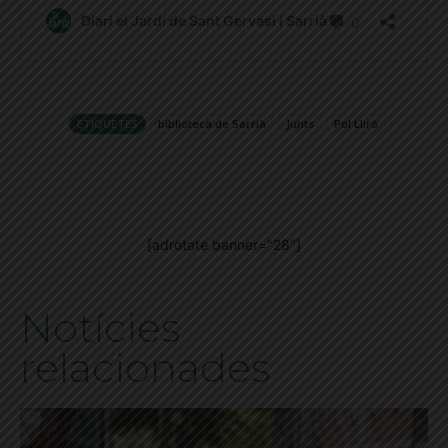
ETIQUETES
biblioteca de Sarrià
Junts
Pol Lliró
[adrotate banner="28"]
Notícies
relacionades