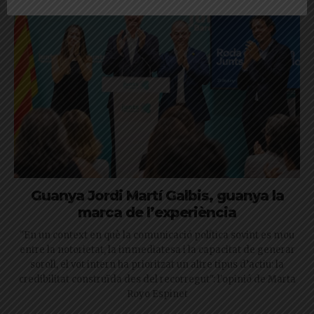
Guanya Jordi Martí Galbis, guanya la
marca de l’experiència
"En un context en què la comunicació política sovint es mou
entre la notorietat, la immediatesa i la capacitat de generar
soroll, el vot intern ha prioritzat un altre tipus d’actiu: la
credibilitat construïda des del recorregut": l'opinió de Marta
Royo Espinet