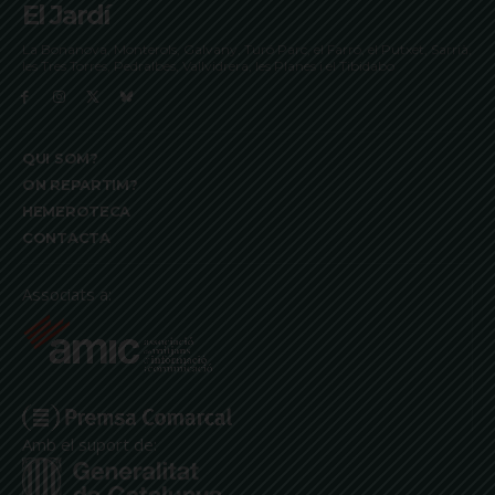
El Jardí
La Bonanova, Monterols, Galvany, Turó Parc, el Farró, el Putxet, Sarrià,
les Tres Torres, Pedralbes, Vallvidrera, les Planes i el Tibidabo
QUI SOM?
ON REPARTIM?
HEMEROTECA
CONTACTA
Associats a:
Amb el suport de: