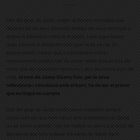
Publicitat
Des del grup de Junts, exigim al Govern municipal que
després de sis anys d’inacció dediqui els seus esforços a
acabar la biblioteca i obrir-la al públic, i que sigui llavors
quan s’abordi el debat del nom que ha de portar. En
aquest sentit, creiem que conjuntament veïns i
representants públics han de posar sobre la taula tots els
noms que es considerin oportuns i, des del nostre punt de
vista,
el nom de Josep Vicenç Foix, per la seva
rellevància i vinculació amb el barri, ha de ser el primer
que es tingui en compte
.
Des del grup de Junts continuarem treballant perquè
casos com els que hem viscut amb la biblioteca de Sarrià
no es tornin a repetir, i per fer realitat un canvi a la ciutat de
Barcelona que torni a posar els barris de Sarrià–Sant