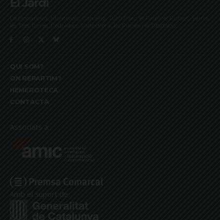
El Jardí
La Bonanova, Monterols, Galvany, Turó Parc, el Farró, el Putxet, Sarrià,
les Tres Torres, Pedralbes, Vallvidrera, les Planes i el Tibidabo
QUI SOM?
ON REPARTIM?
HEMEROTECA
CONTACTA
Associats a:
Amb el suport de: