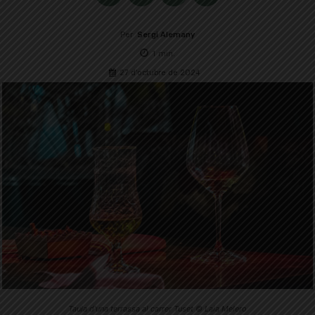
Per
Sergi Alemany
1
min.
27 d'octubre de 2024
Taula d'una terrassa al carrer Tuset © Laia Melero