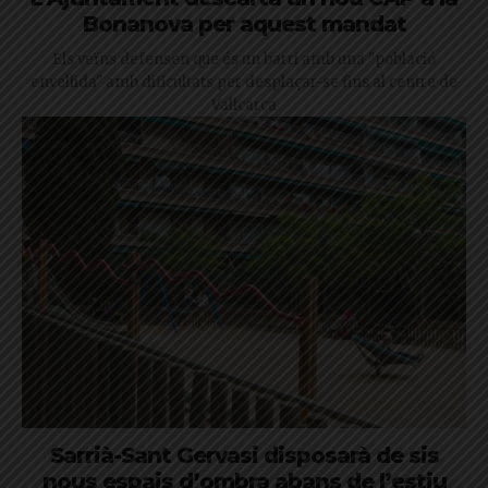
Bonanova per aquest mandat
Els veïns defensen que és un barri amb una "població
envellida" amb dificultats per desplaçar-se fins al centre de
Vallcarca
Sarrià-Sant Gervasi disposarà de sis
nous espais d’ombra abans de l’estiu