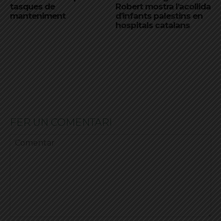
tasques de
Robert mostra l’acollida
manteniment
d’infants palestins en
hospitals catalans
FER UN COMENTARI