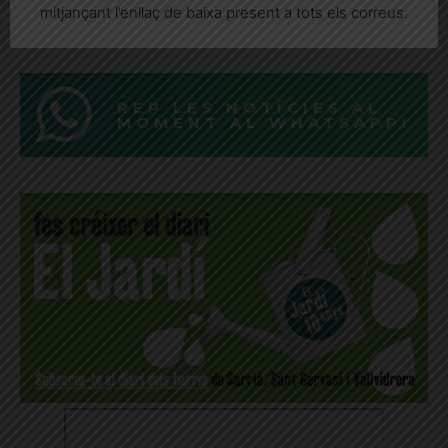
Diverses associacions de la ciutat han presentat una queixa
mitjançant l’enllaç de baixa present a tots els correus.
formal a la Sindicatura de Greuges
REP LES NOTÍCIES AL
MOMENT AL WHATSAPP!