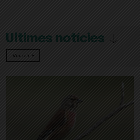
Últimes notícies
Veure'n +