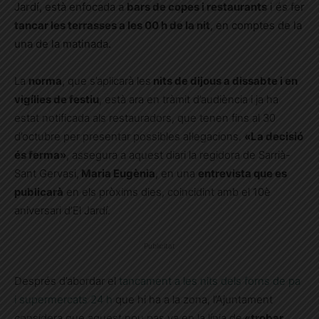
Jardí, està enfocada a
bars de copes i restaurants
i és fer
tancar les terrasses a les 00 h de la nit
, en comptes de la
una de la matinada.
La
norma
, que s’aplicarà les
nits de dijous a dissabte i en
vigílies de festiu
, està ara en tràmit d’audiència i ja ha
estat notificada als restauradors, que tenen fins al 30
d’octubre per presentar possibles al·legacions.
«La decisió
és ferma»
, assegura a aquest diari la regidora de Sarrià-
Sant Gervasi,
Maria Eugènia
, en una
entrevista que es
publicarà
en els pròxims dies, coincidint amb el 10è
aniversari d’El Jardí.
Publicitat
Després d’abordar el
tancament a les nits dels forns de pa
i supermercats 24 h
que hi ha a la zona, l’Ajuntament
considera que aquest nou pas va en la línia de
«trobar