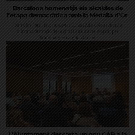
Barcelona homenatja els alcaldes de
l’etapa democràtica amb la Medalla d’Or
Joan Clos, Jordi Hereu, Xavier Trias i Ada Colau reben la
màxima distinció de la ciutat en un acte marcat per
homenatges i alguna tensió
L’Ajuntament descarta un nou CAP a la