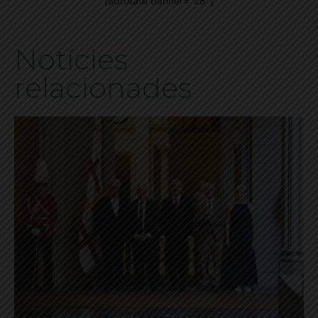
[adrotate banner="28"]
Notícies
relacionades