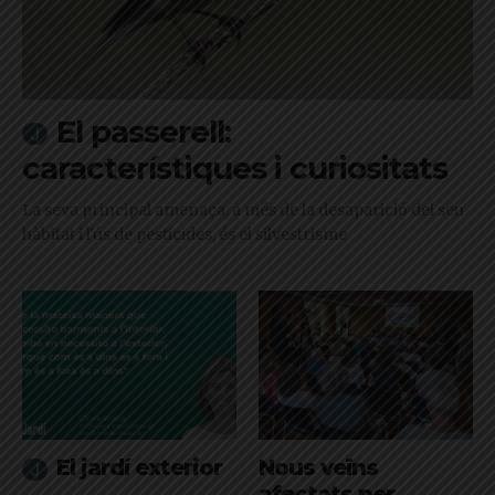
El passerell:
característiques i curiositats
La seva principal amenaça, a més de la desaparició del seu
hàbitat i l'ús de pesticides, és el silvestrisme
El jardí exterior
Nous veïns
afectats per