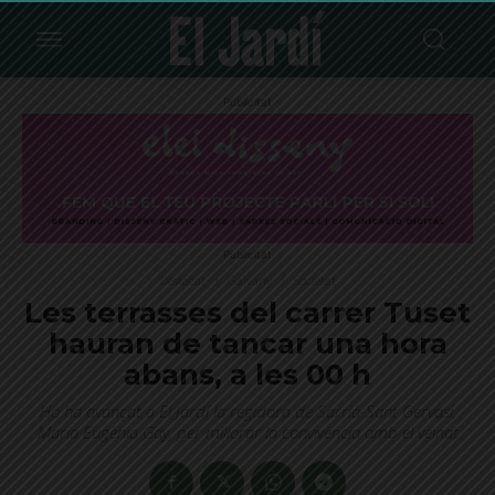
Publicitat
Publicitat
Destacat
Galvany
Societat
Les terrasses del carrer Tuset
hauran de tancar una hora
abans, a les 00 h
Ho ha avançat a El Jardí la regidora de Sarrià-Sant Gervasi,
Maria Eugènia Gay, per millorar la convivència amb el veïnat