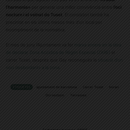
l’harmonia»
per generar una millor convivència entre
l’oci
nocturn i el veïnat de Tuset
. El consistori també ha
precintat en els últims mesos més d’un local per
incompliment de la normativa.
El mes de juny l’Ajuntament va fer
marxa enrere en la idea
de declarar Zona Acústica de Règim Especial (ZARE)
el
carrer Tuset, després que Gay reconegués la
situació d’un
«oci desbordant» a la zona
.
ETIQUETES
ajuntament de barcelona
Carrer Tuset
horari
Oci nocturn
Terrasses