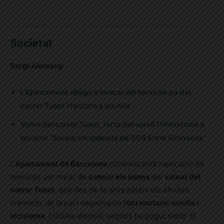
Publicat el 27.10.2024 17:15 · Actualitzat el 1.11.2024 18:50
Societat
Sergi Alemany
L’Ajuntament obliga a tancar els forns de pa del
carrer Tuset i l’entorn a les nits
Veïns del carrer Tuset, farts del soroll i l’incivisme a
les nits: “Serem un apèndix de SOS Enric Granados”
L’
Ajuntament de Barcelona
continua amb l’aplicació de
mesures per mirar de
calmar els ànims
del
veïnat del
carrer Tuset
, que des de fa anys pateix els efectes
creixents de la part negativa de
l’oci nocturn: sorolls i
incivisme
. L’última decisió, segons ha pogut saber El