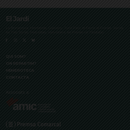
El Jardí
La Bonanova, Monterols, Galvany, Turó Parc, el Farró, el Putxet, Sarrià,
les Tres Torres, Pedralbes, Vallvidrera, les Planes i el Tibidabo
QUI SOM?
ON REPARTIM?
HEMEROTECA
CONTACTA
Associats a: