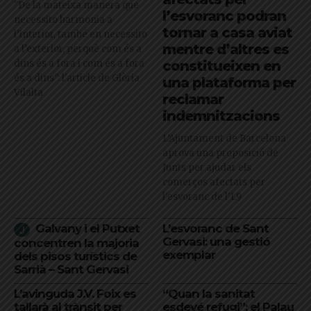
"De la mateixa manera que
l’esvoranc podran
necessito harmonia a
tornar a casa aviat
l’interior, també en necessito
mentre d’altres es
a l’exterior, perquè com és a
dins és a fora i com és a fora
constitueixen en
és a dins": l'article de Glòria
una plataforma per
Vilalta
reclamar
indemnitzacions
L’Ajuntament de Barcelona
aprova una proposició de
Junts per ajudar els
comerços afectats per
l'esvoranc de l'L9
Galvany i el Putxet
L’esvoranc de Sant
Gervasi: una gestió
concentren la majoria
exemplar
dels pisos turístics de
Sarrià – Sant Gervasi
L’avinguda J.V. Foix es
“Quan la sanitat
tallarà al trànsit per
esdevé refugi”: el Palau