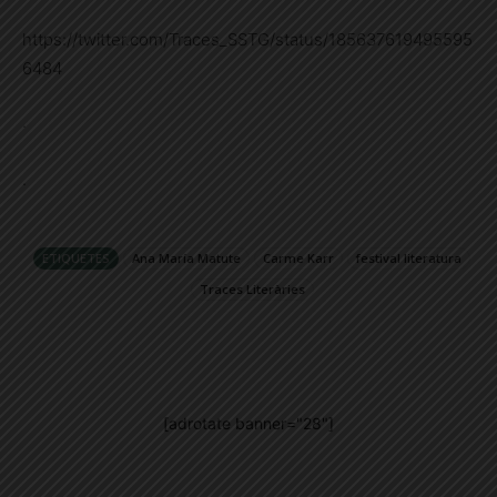
https://twitter.com/Traces_SSTG/status/185637619495595
6484
·
·
ETIQUETES
Ana María Matute
Carme Karr
festival literatura
Traces Literàries
[adrotate banner="28"]