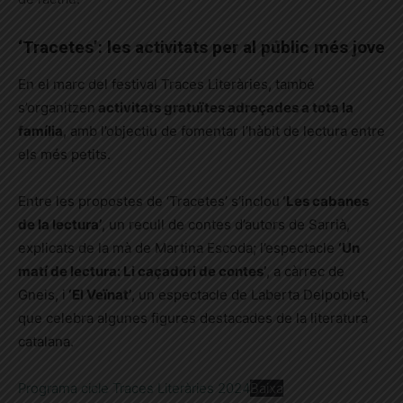
‘Tracetes’: les activitats per al públic més jove
En el marc del festival Traces Literàries, també
s’organitzen
activitats gratuïtes adreçades a tota la
família
, amb l’objectiu de fomentar l’hàbit de lectura entre
els més petits.
Entre les propostes de ‘Tracetes’ s’inclou
‘Les cabanes
de la lectura’
, un recull de contes d’autors de Sarrià,
explicats de la mà de Martina Escoda; l’espectacle
‘Un
matí de lectura: Li caçadori de contes’
, a càrrec de
Gneis, i
‘El Veïnat’
, un espectacle de Laberta Delpoblet,
que celebra algunes figures destacades de la literatura
catalana.
Programa cicle Traces Literàries 2024
Baixa