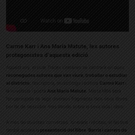
Carme Karr i Ana María Matute, les autores
protagonistes d’aquesta edició
Aquest any, el cicle Traces Literàries se centrarà en dues
reconegudes autores que van viure, treballar o estudiar
al districte
: l’escriptora, musicòloga i editora
Carme Karr
i
la novel·lista i poeta
Ana María Matute
. Marta Millà serà
l’encarregada de llegir diversos fragments dels seus llibres,
per tal de descobrir més detalls sobre la seva vida i obra.
A més de diverses converses, itineraris i recitals, el festival
també acollirà la
presentació del llibre ‘Barris i carrers de