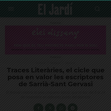
Publicitat
Publicitat
Cultura
Destacat
Districte
Traces Literàries, el cicle que
posa en valor les escriptores
de Sarrià-Sant Gervasi
El festival celebra la seva cinquena edició, que té lloc del 8 al 24
de novembre en diferents punts del districte