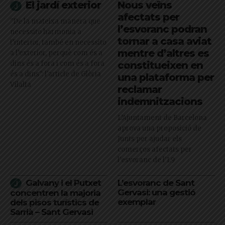
El jardí exterior
Nous veïns
afectats per
"De la mateixa manera que
l’esvoranc podran
necessito harmonia a
tornar a casa aviat
l’interior, també en necessito
mentre d’altres es
a l’exterior, perquè com és a
dins és a fora i com és a fora
constitueixen en
és a dins": l'article de Glòria
una plataforma per
Vilalta
reclamar
indemnitzacions
L’Ajuntament de Barcelona
aprova una proposició de
Junts per ajudar els
comerços afectats per
l'esvoranc de l'L9
Galvany i el Putxet
L’esvoranc de Sant
Gervasi: una gestió
concentren la majoria
exemplar
dels pisos turístics de
Sarrià – Sant Gervasi