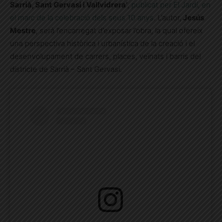
Sarrià, Sant Gervasi i Vallvidrera’
,
publicat per El Jardí, en
el marc de la celebració dels seus 10 anys
. L’autor,
Jesús
Mestre
, serà l’encarregat d’exposar l’obra, la qual ofereix
una perspectiva històrica i urbanística de la creació i el
desenvolupament de carrers, places, veïnats i barris del
districte de Sarrià – Sant Gervasi.