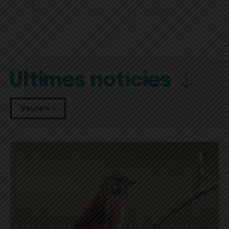
Últimes notícies
Veure'n +