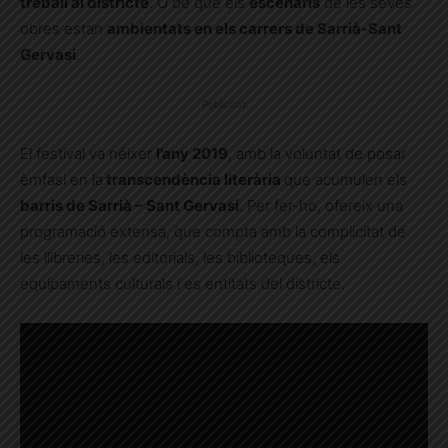
treball al districte
. O bé que els
escenaris
de les seves
obres estan
ambientats en els carrers de Sarrià-Sant
Gervasi
.
Publicitat
El festival va néixer
l’any 2019
, amb la voluntat de posar
èmfasi en la
transcendència literària
que acumulen els
barris de Sarrià – Sant Gervasi
. Per fer-ho, ofereix una
programació extensa, que compta amb la complicitat de
les llibreries, les editorials, les biblioteques, els
equipaments culturals i es entitats del districte.