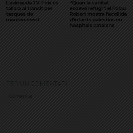
L’avinguda J.V. Foix es
“Quan la sanitat
tallarà al trànsit per
esdevé refugi”: el Palau
tasques de
Robert mostra l’acollida
manteniment
d’infants palestins en
hospitals catalans
FER UN COMENTARI