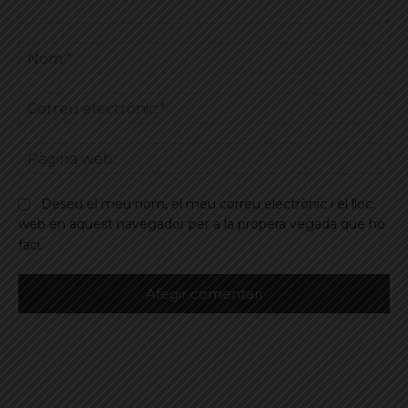
Comentar
No
Co
ele
Pà
we
Deseu el meu nom, el meu correu electrònic i el lloc
web en aquest navegador per a la propera vegada que ho
faci.