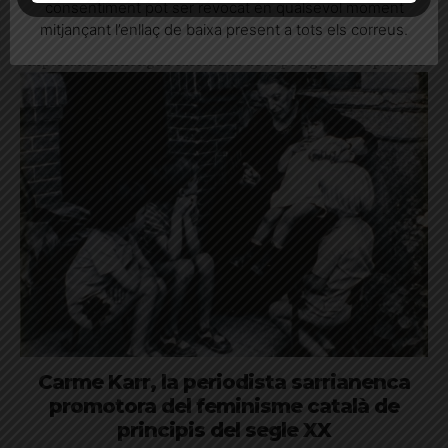
viure
consentiment pot ser revocat en qualsevol moment
mitjançant l’enllaç de baixa present a tots els correus.
L’escriptora està considerada una de les novel·listes més
importants en llengua castellana de la postguerra espanyola
Carme Karr, la periodista sarrianenca
promotora del feminisme català de
principis del segle XX