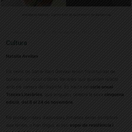
Ana María Matute i Carme Karr @ Ajuntament de Barcelona
Publicat el 12.11.2024 17:00 · Actualitzat el 15.11.2024 11:07
Cultura
Natalia Avellan
Els veïns de Sarrià-Sant Gervasi tenen l’oportunitat de
conèixer un recull d’obres literàries que guarden relació
amb els carrers del districte. Es tracta del
cicle anual
Traces Literàries
, que enguany celebra la seva
cinquena
edició
,
del 8 al 24 de novembre
.
Els protagonistes d’aquestes jornades seran escriptors
que tenen, o han tingut, el seu
espai de residència i