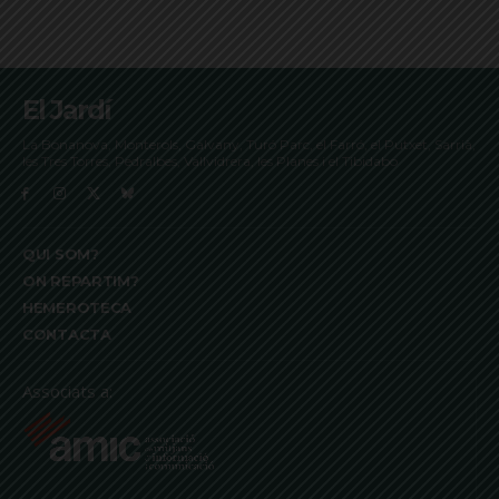
El Jardí
La Bonanova, Monterols, Galvany, Turó Parc, el Farró, el Putxet, Sarrià,
les Tres Torres, Pedralbes, Vallvidrera, les Planes i el Tibidabo
QUI SOM?
ON REPARTIM?
HEMEROTECA
CONTACTA
Associats a: