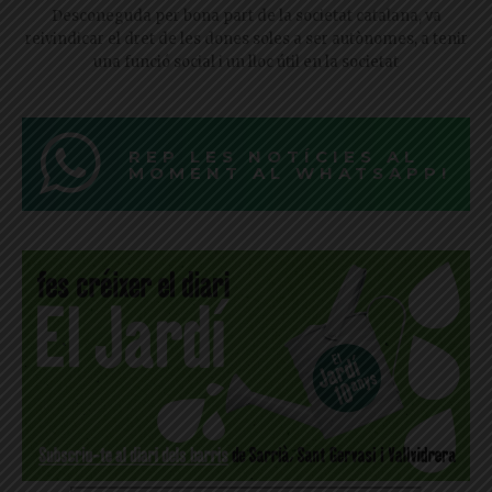
Desconeguda per bona part de la societat catalana, va
reivindicar el dret de les dones soles a ser autònomes, a tenir
una funció social i un lloc útil en la societat
REP LES NOTÍCIES AL
MOMENT AL WHATSAPP!