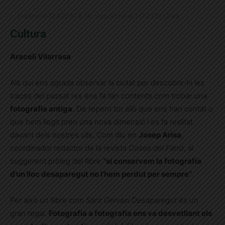
Publicat el 12.6.2020 8:30 · Actualitzat el 11.7.2020 13:46
Cultura
Araceli Vilarrasa
Als qui ens agrada observar la ciutat per descobrir-hi les
traces del passat res ens fa tan contents com trobar una
fotografia antiga
. De repent tot allò que ens han contat o
que hem llegit pren una nova dimensió i es fa realitat
davant dels nostres ulls. Com diu en
Josep Arisa
,
coordinador redactor de la revista
Coses del Farró
, al
suggerent pròleg del llibre
“si conservem la fotografia
d’un lloc desaparegut no l’hem perdut per sempre”
.
Per això un llibre com
Sant Gervasi Desaparegut
és un
gran regal.
Fotografia a fotografia ens va desvetllant els