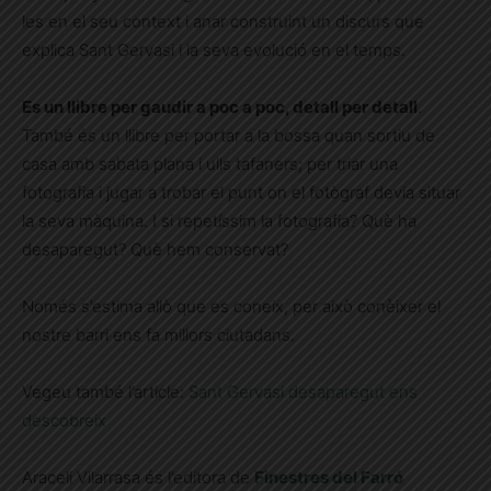
les en el seu context i anar construint un discurs que
explica Sant Gervasi i la seva evolució en el temps.
Es un llibre per gaudir a poc a poc, detall per detall
.
També és un llibre per portar a la bossa quan sortiu de
casa amb sabata plana i ulls tafaners; per triar una
fotografia i jugar a trobar el punt on el fotògraf devia situar
la seva màquina. I si repetíssim la fotografia? Què ha
desaparegut? Què hem conservat?
Només s’estima allò que es coneix, per això conèixer el
nostre barri ens fa millors ciutadans.
Vegeu també l’article:
Sant Gervasi desaparegut ens
descobreix
Araceli Vilarrasa és l’editora de
Finestres del Farró