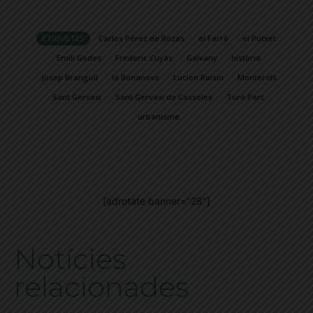
ETIQUETES
Carlos Pérez de Rozas
el Farró
el Putxet
Emili Godes
Frederic Cuyàs
Galvany
història
Josep Brangulí
la Bonanova
Lucien Roisin
Monterols
Sant Gervasi
Sant Gervasi de Cassoles
Turó Parc
urbanisme
[adrotate banner="28"]
Notícies
relacionades