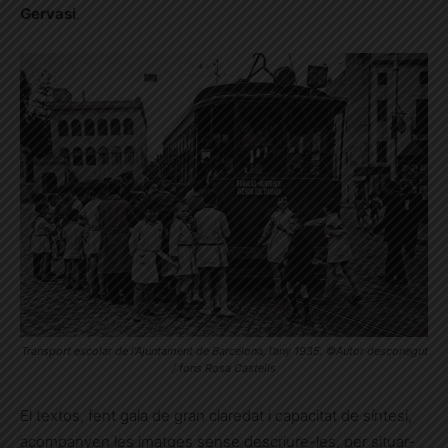
Gervasi
.
Transport escolar de l’Ajuntament de Barcelona, l’any 1935. ©Autor desconegut
/ fons Rosa Castells
El textos, fent gala de gran claredat i capacitat de síntesi,
acompanyen les imatges sense descriure-les, per situar-