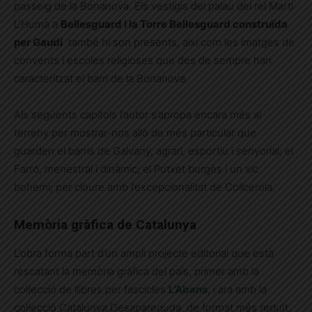
passeig de la Bonanova. Els vestigis del palau del rei Marti
L’Humà a
Bellesguard i la Torre Bellesguard construïda
per Gaudí
també hi son presents, així com les imatges de
convents i escoles religioses que des de sempre han
caracteritzat el barri de la Bonanova.
Als següents capítols l’autor s’apropa encara més al
terreny per mostrar-nos allò de més particular que
guarden el barris de Galvany, agrari, esportiu i senyorial; el
Farró, menestral i dinàmic; el Putxet burgès i un xic
bohemi; per cloure amb l’excepcionalitat de Collcerola.
Memòria gràfica de Catalunya
L’obra forma part d’un ampli projecte editorial que està
rescatant la memòria gràfica del país, primer amb la
col·lecció de llibres per fascicles
L’Abans
, i ara amb la
col·lecció Catalunya Desapareguda, de format més reduït.