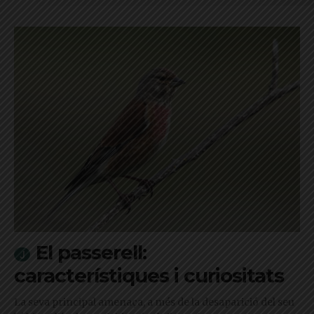
El passerell:
característiques i curiositats
La seva principal amenaça, a més de la desaparició del seu