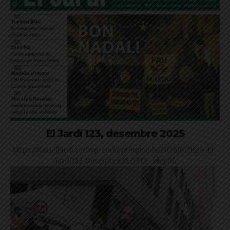
El Jardí 123, desembre 2025
https://diarieljardi.cat/wp-content/uploads/2026/01/1626-El-
Jardi123_Desembre25_0212-_ok.pdf