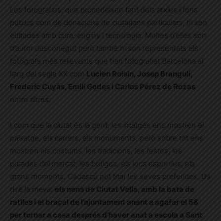
Les fotografies, que procedeixen tant dels arxius i fons
públics com de donacions de ciutadans particulars, hi son
editades amb cura, enginy i tecnologia. Moltes d’elles son
d’autor desconegut però també hi son representats els
fotògrafs més rellevants que han fotografiat Barcelona al
llarg del segle XX com
Lucien Roisin, Josep Brangulí,
Frederic Cuyàs, Emili Godes i Carlos Pérez de Rozas
entre altres.
I com que la ciutat és la gent, les imatges ens mostren el
paisatge, els carrers, els monuments, però sobre tot ens
mostren els costums, les tradicions, les festes, les
parades del mercat, les botiges, els jocs esportius, els
grans moments. Cadascú pot triar les seves preferides. Us
diré la meva:
els nens de Ciutat Vella, amb la bata de
ratlles i el braçal de l’ajuntament anant a agafar el 58
per tornar a casa després d’haver anat a escola a Sant