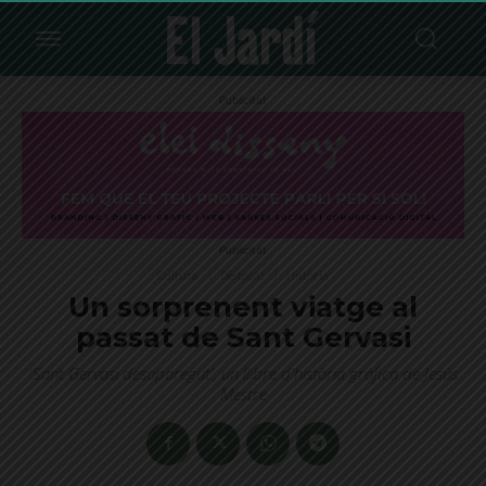
Publicitat
Publicitat
Cultura
Destacat
Història
Un sorprenent viatge al
passat de Sant Gervasi
'Sant Gervasi desaparegut', un llibre d'història gràfica de Jesús
Mestre