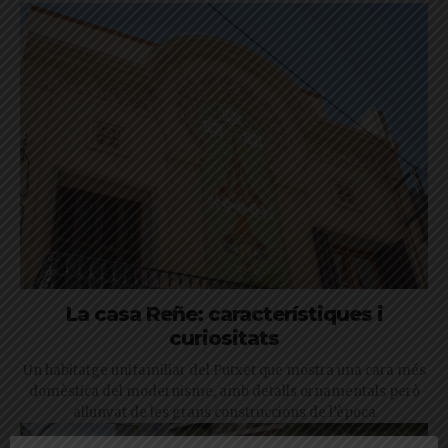
La casa Reñe: característiques i
curiositats
Un habitatge unifamiliar del Putxet que mostra una cara més
domèstica del modernisme, amb detalls ornamentals però
allunyat de les grans construccions de l’època