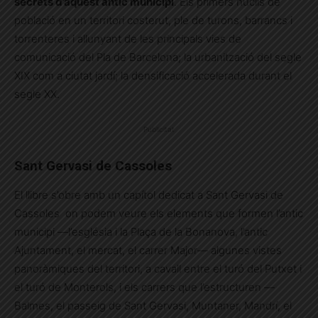
secrets d’aquest antic municipi
. Els primers nuclis de
població en un territori costerut, ple de turons, barrancs i
torrenteres i allunyant de les principals vies de
comunicació del Pla de Barcelona; la urbanització del segle
XIX com a ciutat jardí; la densificació accelerada durant el
segle XX.
Publicitat
Sant Gervasi de Cassoles
El llibre s’obre amb un capítol dedicat a Sant Gervasi de
Cassoles on podem veure els elements que formen l’antic
municipi —l’església i la Plaça de la Bonanova, l’antic
Ajuntament, el mercat, el carrer Major— algunes vistes
panoràmiques del territori, a cavall entre el turó del Putxet i
el turó de Monterols, i els carrers que l’estructuren —
Balmes, el passeig de Sant Gervasi, Muntaner, Mandrí, el