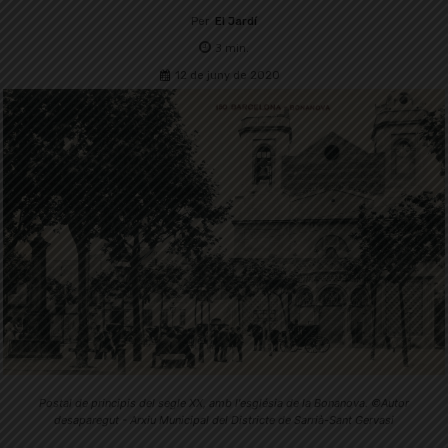
Per
El Jardí
3
min.
12 de juny de 2020
Postal de principis del segle XX, amb l'església de la Bonanova. ©Autor
desaparegut - Arxiu Municipal del Districte de Sarrià-Sant Gervasi