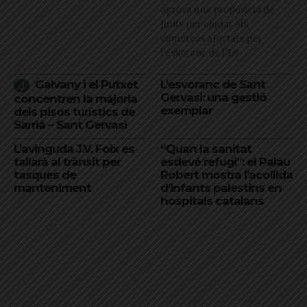
aprova una proposició de
Junts per ajudar els
comerços afectats per
l'esvoranc de l'L9
Galvany i el Putxet
L’esvoranc de Sant
Gervasi: una gestió
concentren la majoria
exemplar
dels pisos turístics de
Sarrià – Sant Gervasi
L’avinguda J.V. Foix es
“Quan la sanitat
tallarà al trànsit per
esdevé refugi”: el Palau
tasques de
Robert mostra l’acollida
manteniment
d’infants palestins en
hospitals catalans