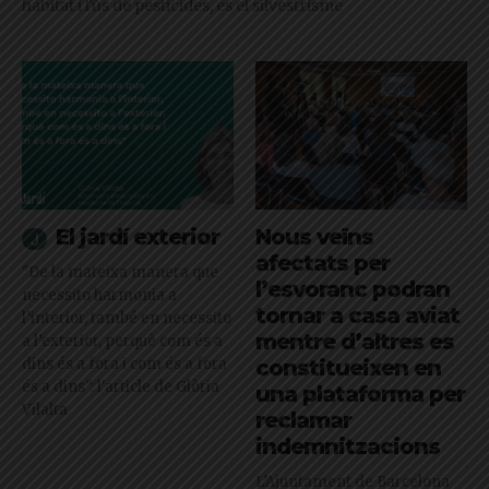
hàbitat i l'ús de pesticides, és el silvestrisme
El jardí exterior
Nous veïns
afectats per
"De la mateixa manera que
l’esvoranc podran
necessito harmonia a
tornar a casa aviat
l’interior, també en necessito
mentre d’altres es
a l’exterior, perquè com és a
dins és a fora i com és a fora
constitueixen en
és a dins": l'article de Glòria
una plataforma per
Vilalta
reclamar
indemnitzacions
L’Ajuntament de Barcelona