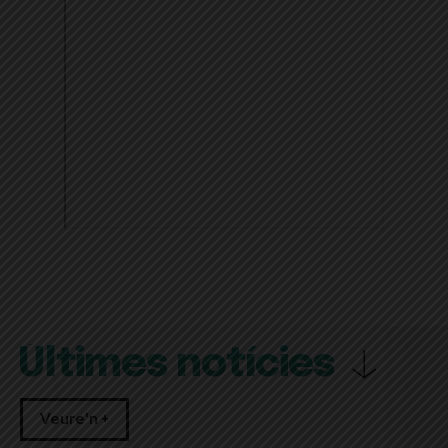
Últimes notícies
Veure'n +