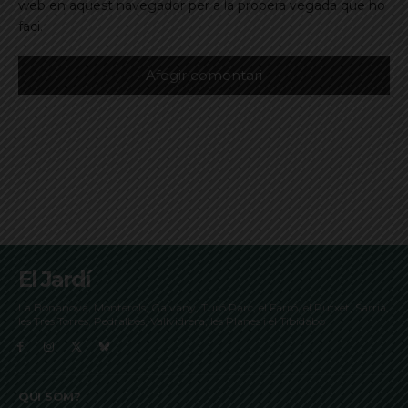
web en aquest navegador per a la propera vegada que ho
faci.
El Jardí
La Bonanova, Monterols, Galvany, Turó Parc, el Farró, el Putxet, Sarrià,
les Tres Torres, Pedralbes, Vallvidrera, les Planes i el Tibidabo
QUI SOM?