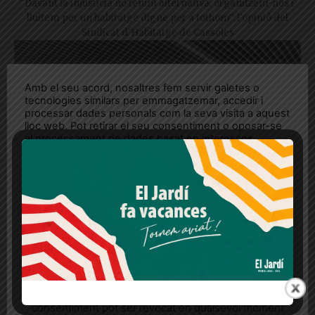
"Davant la injustícia no tenim alternativa, organitzem-nos i
lluitem per un habitatge digne per a tothom": l'opinió del
Sindicat d'Habitatge de Cassoles
Amb el seu acord, nosaltres fem servir galetes o
tecnologies similars per emmagatzemar, accedir i
processar dades personals com la seva visita a aquest
lloc web. Pot retirar el seu consentiment o oposar-se
al processament de dades basat en interessos
legítims en qualsevol moment fent clic a "Ajustos de
cookies" o a la nostra Política de privacitat en aquest
lloc web. Si cliques "acceptar" dones el teu
consentiment
Més informació
Acceptar
Rebutjar tot
«Continuarem anant a altres
Quan l’usuari crea un compte al Diari el Jardí, dona el
biblioteques»: un any de la inauguració
seu consentiment explícit per rebre comunicacions
de la J.V. Foix
informatives relacionades amb el servei. Aquest
consentiment pot ser revocat en qualsevol moment