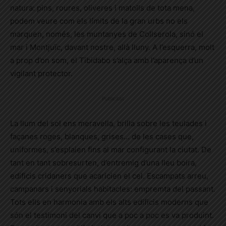
natura: pins, roures, oliveres i matolls de tota mena,
podem veure com els límits de la gran urbs no els
marquen, només, les muntanyes de Collserola, sinó el
mar i Montjuïc, davant nostre, allà lluny. A l’esquerra, molt
a prop d’on som, el Tibidabo s’alça amb l’aparença d’un
vigilant protector.
Publicitat
La llum del sol ens meravella, brilla sobre les teulades i
façanes roges, blanques, grises… de les cases que,
uniformes, s’esplaien fins al mar configurant la ciutat. De
tant en tant sobresurten, d’entremig d’una lleu boira,
edificis cridaners que acaricien el cel. Escampats arreu,
campanars i senyorials habitacles: empremta del passant.
Tots ells en harmonia amb els alts edificis moderns que
són el testimoni del canvi que a poc a poc es va produint.