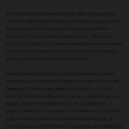
És una tarda d’estiu alleugerida de calor. Passejar pels
carrers tranquils de Sarrià ens encoratja a seguir i anem
fins al Monestir de Pedralbes. Caminem lentament,
descobrim noves placetes, nous racons… En arribar,
multitud d’històries curosament guardades en les pedres
centenàries ens embolcallen. Ens aturem uns instants i
adquireixen vida en la nostra imaginació.
Ja de tornada, seguim pel carrer Montevideo, i sense
adonar-nos-en ens trobem davant l’entrada del Parc del
Castell de l’Oreneta, als peus de Collserola. Un camí
envoltat de verd s’enfila amunt cap a la carretera de les
Aigües. No ens hi podem resistir: ens sedueix i el
seguim. Més amunt, els bancs del mirador ens conviden
a seure. Barcelona als nostres peus. Des del parc, la
ciutat pren una altra dimensió. Assegudes, envoltades de