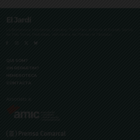
El Jardí
La Bonanova, Monterols, Galvany, Turó Parc, el Farró, el Putxet, Sarrià,
les Tres Torres, Pedralbes, Vallvidrera, les Planes i el Tibidabo
QUI SOM?
ON REPARTIM?
HEMEROTECA
CONTACTA
Associats a: