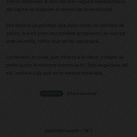
Torres bessones al límit del mar i alguna representació
del capital es disputen el domini de la modernitat.
Ens fascina un paisatge que a poc a poc va canviant de
colors. Ara tot pren una tonalitat groguenca i es barreja
amb vermells, reflex d’un cel de capvespre.
Lentament, la ciutat, que s’aferra a la claror, s’omple de
petits punts lluminosos mentre la nit, fidel seguidora del
sol, vetlla la vida que se’ns mostra imparable.
ETIQUETES
El Racó del Veïnat
[adrotate banner="28"]