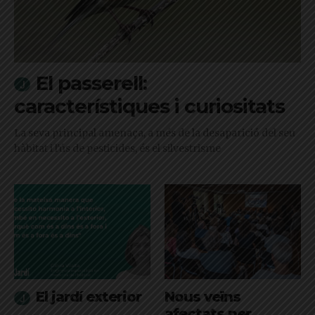
El passerell:
característiques i curiositats
La seva principal amenaça, a més de la desaparició del seu
hàbitat i l'ús de pesticides, és el silvestrisme
El jardí exterior
Nous veïns
afectats per