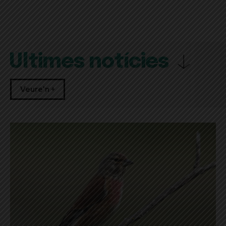
Últimes notícies
Veure'n +