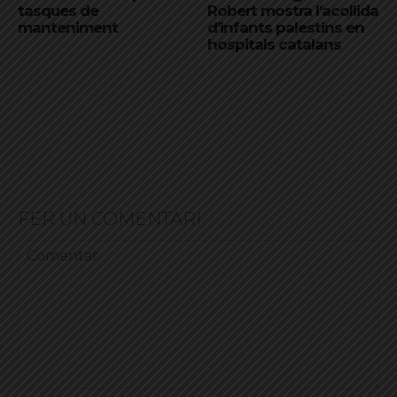
tasques de
Robert mostra l’acollida
manteniment
d’infants palestins en
hospitals catalans
FER UN COMENTARI