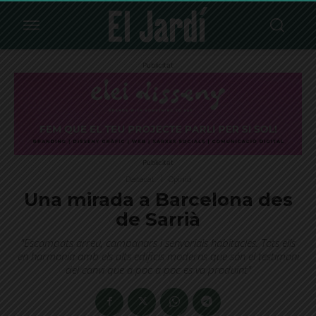
Publicitat
Publicitat
Destacat
Opinió
Una mirada a Barcelona des
de Sarrià
"Escampats arreu, campanars i senyorials habitacles. Tots ells
en harmonia amb els alts edificis moderns que són el testimoni
del canvi que a poc a poc es va produint"