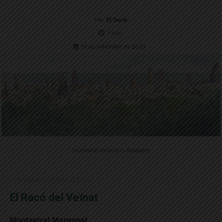
Per
El Jardí
1
min.
19 de setembre de 2021
Il·lustració de Dolors Busquets
Publicat el 19.9.2021 6:30
El Racó del Veïnat
Montserrat Margenat