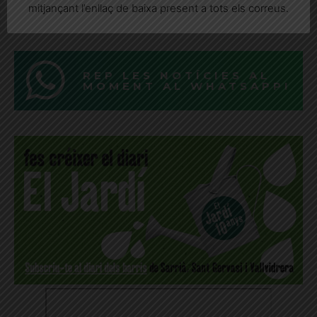
Una queixa de Josep Prim, veí sarrianenc, quan l'equipament
mitjançant l’enllaç de baixa present a tots els correus.
celebra un any de posada en marxa
REP LES NOTÍCIES AL
MOMENT AL WHATSAPP!