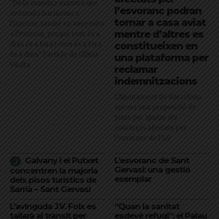
"De la mateixa manera que
l’esvoranc podran
necessito harmonia a
tornar a casa aviat
l’interior, també en necessito
mentre d’altres es
a l’exterior, perquè com és a
dins és a fora i com és a fora
constitueixen en
és a dins": l'article de Glòria
una plataforma per
Vilalta
reclamar
indemnitzacions
L’Ajuntament de Barcelona
aprova una proposició de
Junts per ajudar els
comerços afectats per
l'esvoranc de l'L9
Galvany i el Putxet
L’esvoranc de Sant
Gervasi: una gestió
concentren la majoria
exemplar
dels pisos turístics de
Sarrià – Sant Gervasi
L’avinguda J.V. Foix es
“Quan la sanitat
tallarà al trànsit per
esdevé refugi”: el Palau