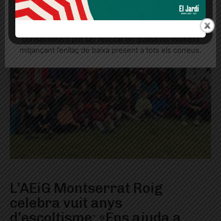
Quan l’usuari crea un compte al Diari el Jardí, dona el
seu consentiment explícit per rebre comunicacions
informatives relacionades amb el servei. Aquest
consentiment pot ser revocat en qualsevol moment
mitjançant l’enllaç de baixa present a tots els correus.
L’AEiG Montserrat Roig
celebra vuit anys
d’escoltisme: «Ens ajuda a