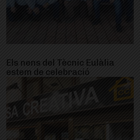
Els nens del Tècnic Eulàlia
estem de celebració