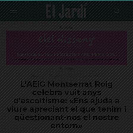
Publicitat
Publicitat
Destacat
Educació
Opinió
La Bonanova
L’AEiG Montserrat Roig
celebra vuit anys
d’escoltisme: «Ens ajuda a
viure apreciant el que tenim i
qüestionant-nos el nostre
entorn»