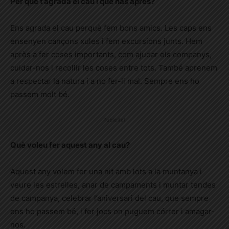
Per què t’agrada el cau i què has après?
Ens agrada el cau perquè fem bons amics. Les caps ens
ensenyen cançons xules i fem excursions junts. Hem
après a fer coses importants, com ajudar els companys,
cuidar-nos i recollir les coses entre tots. També aprenem
a respectar la natura i a no fer-li mal. Sempre ens ho
passem molt bé.
Publicitat
Què voleu fer aquest any al cau?
Aquest any volem fer una nit amb lots a la muntanya i
veure les estrelles, anar de
campaments i muntar tendes
de campanya, celebrar l’aniversari del cau, que sempre
ens ho passem bé, i fer jocs on puguem córrer i amagar-
nos.