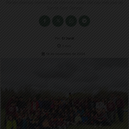
Parlen diversos membres de diferents edats del cau més jove de
Sarrià-Sant Gervasi
Per
El Jardí
3
min.
16 de novembre de 2024