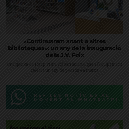
«Continuarem anant a altres
biblioteques»: un any de la inauguració
de la J.V. Foix
Una queixa de Josep Prim, veí sarrianenc, quan l'equipament
celebra un any de posada en marxa
REP LES NOTÍCIES AL
MOMENT AL WHATSAPP!