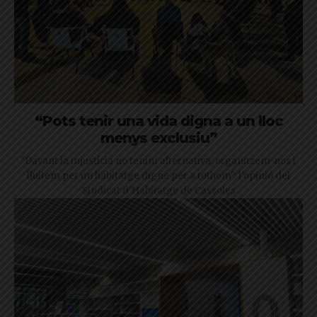
“Pots tenir una vida digna a un lloc
menys exclusiu”
"Davant la injustícia no tenim alternativa, organitzem-nos i
lluitem per un habitatge digne per a tothom": l'opinió del
Sindicat d'Habitatge de Cassoles