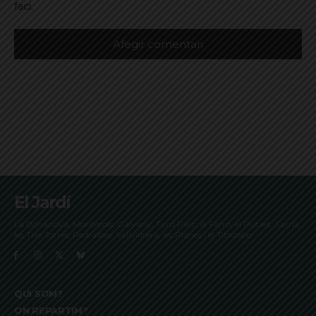
faci.
El Jardí
La Bonanova, Monterols, Galvany, Turó Parc, el Farró, el Putxet, Sarrià,
les Tres Torres, Pedralbes, Vallvidrera, les Planes i el Tibidabo
QUI SOM?
ON REPARTIM?