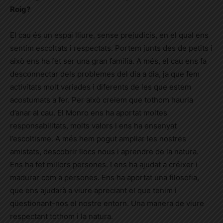
Roig?
El cau és un espai lliure, sense prejudicis, en el qual ens
sentim escoltats i respectats. Portem junts des de petits i
això ens ha fet ser una gran família. A més, el cau ens fa
desconnectar dels problemes del dia a dia, ja que fem
activitats molt variades i diferents de les que estem
acostumats a fer. Per això creiem que tothom hauria
d’anar al cau. El Monro ens ha aportat moltes
responsabilitats, molts valors i ens ha ensenyat
l’escoltisme. A més hem pogut ampliar les nostres
amistats, descobrir llocs nous i aprendre de la natura.
Ens ha fet millors persones. I ens ha ajudat a créixer i
madurar com a persones. Ens ha aportat una filosofia,
que ens ajudarà a viure apreciant el que tenim i
qüestionant-nos el nostre entorn. Una manera de viure
respectant tothom i la natura.