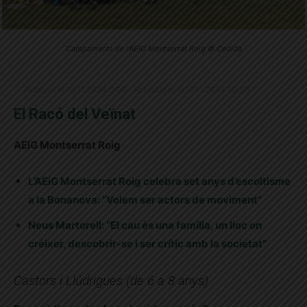
Campaments de l'AEiG Montserrat Roig © Cedida
Publicat el 16.11.2024 9:00 · Actualitzat el 17.11.2024 10:35
El Racó del Veïnat
AEiG Montserrat Roig
L’AEiG Montserrat Roig celebra set anys d’escoltisme
a la Bonanova: “Volem ser actors de moviment”
Neus Martorell: “El cau és una família, un lloc on
créixer, descobrir-se i ser crític amb la societat”
Castors i Llúdrigues (de 6 a 8 anys)