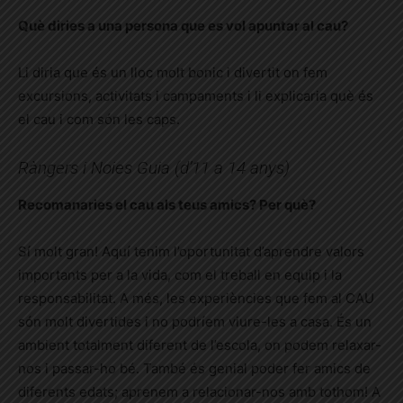
Què diries a una persona que es vol apuntar al cau?
Li diria que és un lloc molt bonic i divertit on fem
excursions, activitats i campaments i li explicaria què és
el cau i com són les caps.
Ràngers i Noies Guia (d’11 a 14 anys)
Recomanaries el cau als teus amics? Per què?
Sí molt gran! Aquí tenim l’oportunitat d’aprendre valors
importants per a la vida, com el treball en equip i la
responsabilitat. A més, les experiències que fem al CAU
són molt divertides i no podríem viure-les a casa. És un
ambient totalment diferent de l’escola, on podem relaxar-
nos i passar-ho bé. També és genial poder fer amics de
diferents edats; aprenem a relacionar-nos amb tothom! A