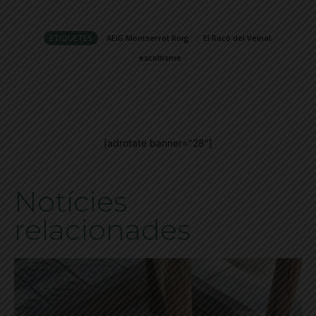
ETIQUETES
AEiG Montserrat Roig
El Racó del Veïnat
escoltisme
[adrotate banner="28"]
Notícies
relacionades