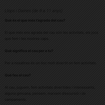
Llops i Daines (de 8 a 11 anys)
Què és el que més t’agrada del cau?
El que més ens agrada del cau són les activitats, els jocs
que fem i les nostres caps.
Què significa el cau per a tu?
Per a nosaltres és un lloc molt divertit on fem activitats.
Què feu al cau?
Al cau, juguem, fem activitats divertides i interessants,
alguna gimcana, pensem, marxem d’excursió i de
campaments.