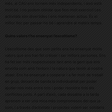
més, al CAU ens tornem més independents, i això està
molt bé. I no podem oblidar que fem molt exercici! Les
activitats són divertides i ens mantenen actius. És el
millor lloc per passar-ho bé i aprendre al mateix temps.
Quins valors t’ha ensenyat l’escoltisme?
L’escoltisme des que som petits ens ha ensenyat molts
valors que ens han fet créixer i ser millors persones. Ens
ha fet ser més respectuosos tant amb la gent que ens
envolta com amb l’entorn i la natura que tenim al nostre
abast. Ens ha ensenyat a cooperar i a fer molt de treball
en grup, deixant de banda la individualitat per poder
ajudar-nos més entre tots i poder resoldre tots els
conflictes junts. A part d’això, cada dissabte a la tarda
aprenem a ser una mica més compromesos del que ja
som, i a través d’activitats i projectes volem ser solidaris