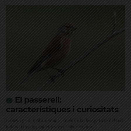
El passerell:
característiques i curiositats
La seva principal amenaça, a més de la desaparició del seu
hàbitat i l'ús de pesticides, és el silvestrisme