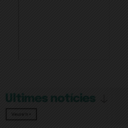
Últimes notícies
Veure'n +