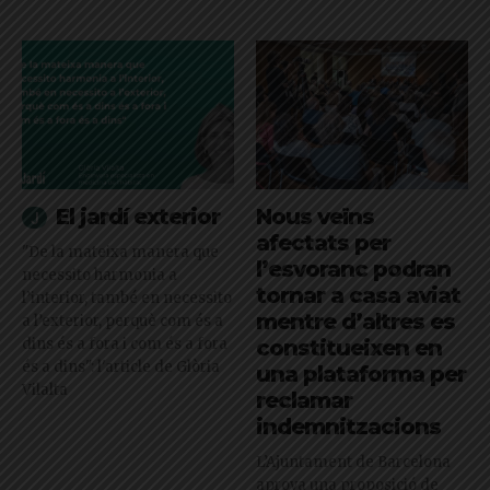
El jardí exterior
Nous veïns
afectats per
"De la mateixa manera que
l’esvoranc podran
necessito harmonia a
tornar a casa aviat
l’interior, també en necessito
mentre d’altres es
a l’exterior, perquè com és a
dins és a fora i com és a fora
constitueixen en
és a dins": l'article de Glòria
una plataforma per
Vilalta
reclamar
indemnitzacions
L’Ajuntament de Barcelona
aprova una proposició de