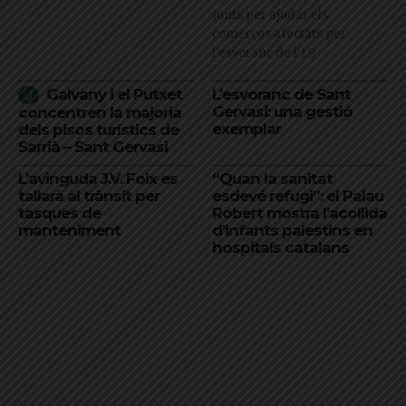
Junts per ajudar els
comerços afectats per
l'esvoranc de l'L9
Galvany i el Putxet
L’esvoranc de Sant
Gervasi: una gestió
concentren la majoria
exemplar
dels pisos turístics de
Sarrià – Sant Gervasi
L’avinguda J.V. Foix es
“Quan la sanitat
tallarà al trànsit per
esdevé refugi”: el Palau
tasques de
Robert mostra l’acollida
manteniment
d’infants palestins en
hospitals catalans