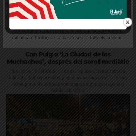
Quan l’usuari crea un compte al Diari el Jardí, dona el
seu consentiment explícit per rebre comunicacions
informatives relacionades amb el servei. Aquest
consentiment pot ser revocat en qualsevol moment
mitjançant l’enllaç de baixa present a tots els correus.
Can Puig o ‘La Ciudad de los
Muchachos’, després del soroll mediàtic
"La resolució del síndic va tornar a posar el tema sobre la
taula. Ara falta veure si tot plegat acaba convertint-se en un
debat puntual o si finalment apareix algun gest que faci
visible la història"