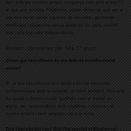
tant amb els nostres propis companys com amb el barri i
el que ens envolta. Finalment, volem remarcar que ser al
cau ens ha fet sentir capaces de resoldre i gestionar
conflictes i situacions sense ajuda de les caps, sentint-
nos cada cop més independents.
Pioners i Caravel·les (de 14 a 17 anys)
Creus que l’escoltisme és una línia de transformació
social?
Sí, ja que l’escoltisme ens ajuda a formar persones
compromeses amb la societat i el medi ambient. Això ens
ha ajudat a desenvolupar qualitats com el treball en
equip, ser responsables amb nosaltres mateixos i el
nostre entorn i tenir empatia cap a la resta.
Què t’agrada del cau? Què t’ha aportat el Montserrat