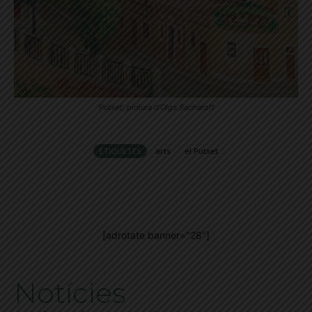
‘Putxet’, pintura d’Olga Sacharoff
ETIQUETES
arts
el Putxet
[adrotate banner="28"]
Notícies