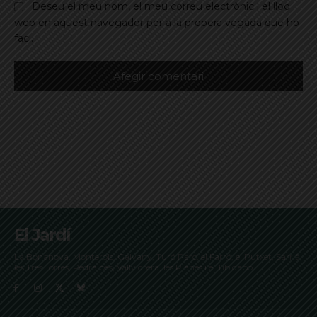
Deseu el meu nom, el meu correu electrònic i el lloc
web en aquest navegador per a la propera vegada que ho
faci.
El Jardí
La Bonanova, Monterols, Galvany, Turó Parc, el Farró, el Putxet, Sarrià,
les Tres Torres, Pedralbes, Vallvidrera, les Planes i el Tibidabo