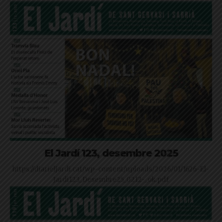
El Jardí 123, desembre 2025
https://diarieljardi.cat/wp-content/uploads/2026/01/1626-El-
Jardi123_Desembre25_0212-_ok.pdf