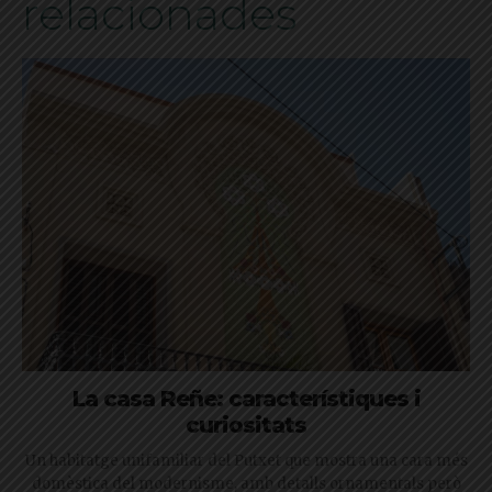
relacionades
La casa Reñe: característiques i
curiositats
Un habitatge unifamiliar del Putxet que mostra una cara més
domèstica del modernisme, amb detalls ornamentals però