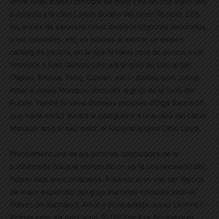
Entre finals d’abril i principis de maig s’ha fet una important
subhasta a la casa Lamas Bolaño del carrer Roselló, 229
on, a més de valuoses i molt diversos objectes decoratius,
joies, monedes, etc. es posava al mercat un extens
catàleg de pintura, en la que hi havia obra de pintors molt
vinculats a Sant Gervasi com ara el grup de Dau al Set
(Tàpies, Brossa, Ponç, Cuixart, etc.) i d’altres com Josep
Amat o Josep Mompou vinculats al grup de la Colla del
Putxet. També hi havia diverses pintures d’Olga Sacharoff
que havia viscut durant la postguerra a una casa del carrer
Manacor amb el seu marit, el fotògraf anglès Otho Lloyd.
Precisament una de les pintures destacades de la
subhasta és l’oli que reproduïm on es fa una recreació del
Putxet dels anys cinquanta. Aquests anys van ser l’època
de major esplendor del grup d’artistes vinculats amb el
Putxet, on Sacharoff, Amat o el ceramista Josep Llorens i
Artigas eren els més actiu. El 1953 se li va fer una gran