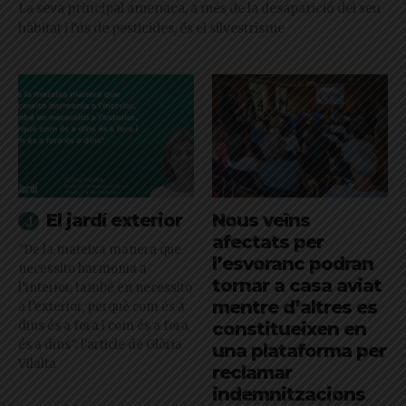
La seva principal amenaça, a més de la desaparició del seu
hàbitat i l'ús de pesticides, és el silvestrisme
El jardí exterior
Nous veïns
afectats per
"De la mateixa manera que
l’esvoranc podran
necessito harmonia a
tornar a casa aviat
l’interior, també en necessito
mentre d’altres es
a l’exterior, perquè com és a
dins és a fora i com és a fora
constitueixen en
és a dins": l'article de Glòria
una plataforma per
Vilalta
reclamar
indemnitzacions