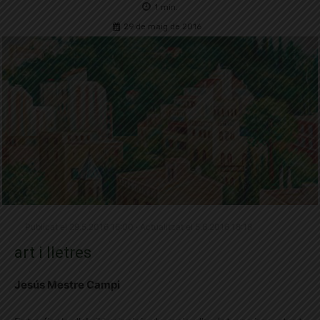
1
min.
29 de maig de 2016
Publicat el 29.5.2016 16:00 · Actualitzat el 5.6.2016 18:18
art i lletres
Jesús Mestre Campi