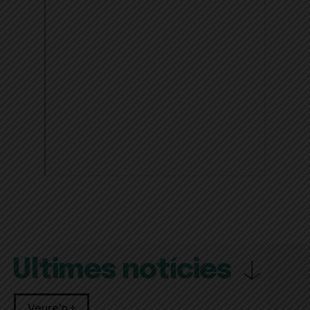
Últimes notícies
Veure'n +