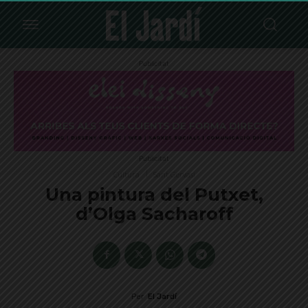
Publicitat
Publicitat
Cultura
Sant Gervasi
Una pintura del Putxet,
d’Olga Sacharoff
Per
El Jardí