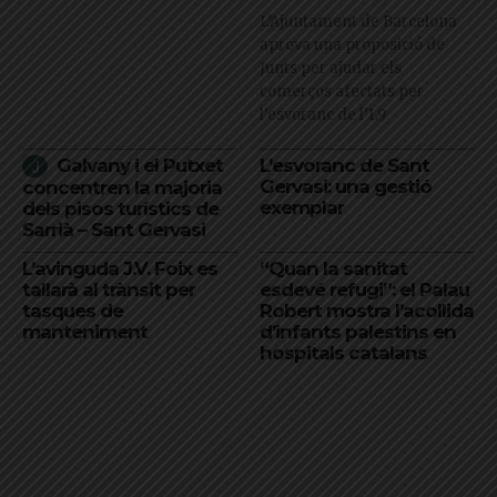
L’Ajuntament de Barcelona
aprova una proposició de
Junts per ajudar els
comerços afectats per
l'esvoranc de l'L9
Galvany i el Putxet
L’esvoranc de Sant
Gervasi: una gestió
concentren la majoria
exemplar
dels pisos turístics de
Sarrià – Sant Gervasi
L’avinguda J.V. Foix es
“Quan la sanitat
tallarà al trànsit per
esdevé refugi”: el Palau
tasques de
Robert mostra l’acollida
manteniment
d’infants palestins en
hospitals catalans