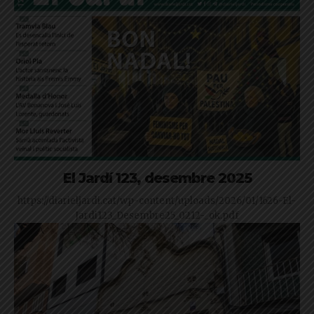
El Jardí 123, desembre 2025
https://diarieljardi.cat/wp-content/uploads/2026/01/1626-El-
Jardi123_Desembre25_0212-_ok.pdf