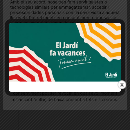
Amb el seu acord, nosaltres fem servir galetes o
tecnologies similars per emmagatzemar, accedir i
processar dades personals com la seva visita a aquest
lloc web. Pot retirar el seu consentiment o oposar-se
al processament de dades basat en interessos
legítims en qualsevol moment fent clic a "Ajustos de
cookies" o a la nostra Política de privacitat en aquest
lloc web. Si cliques "acceptar" dones el teu
consentiment
Més informació
Acceptar
Rebutjar tot
Quan l’usuari crea un compte al Diari el Jardí, dona el
seu consentiment explícit per rebre comunicacions
informatives relacionades amb el servei. Aquest
consentiment pot ser revocat en qualsevol moment
mitjançant l’enllaç de baixa present a tots els correus.