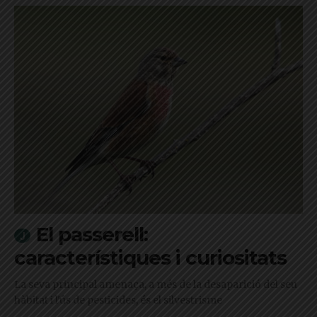
El passerell:
característiques i curiositats
La seva principal amenaça, a més de la desaparició del seu
hàbitat i l'ús de pesticides, és el silvestrisme