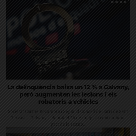
La delinqüència baixa un 12 % a Galvany,
però augmenten les lesions i els
robatoris a vehicles
Societat Carme Rocamora i Seguí El Consell de Barri de Sant
Gervasi – Galvany, celebrat el 26 de maig, va centrar bona
part de la sessió...