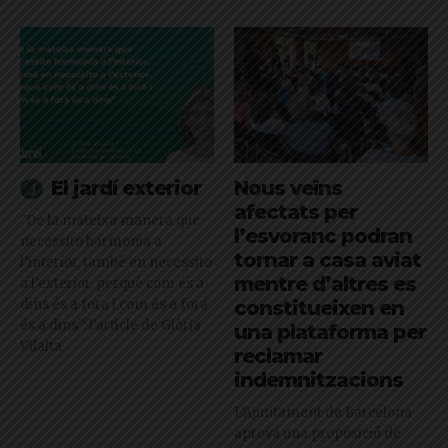
El jardí exterior
Nous veïns
afectats per
"De la mateixa manera que
l’esvoranc podran
necessito harmonia a
tornar a casa aviat
l’interior, també en necessito
mentre d’altres es
a l’exterior, perquè com és a
dins és a fora i com és a fora
constitueixen en
és a dins": l'article de Glòria
una plataforma per
Vilalta
reclamar
indemnitzacions
L’Ajuntament de Barcelona
aprova una proposició de