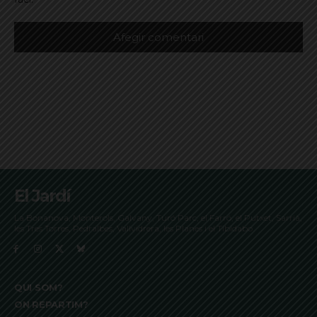
El Jardí
La Bonanova, Monterols, Galvany, Turó Parc, el Farró, el Putxet, Sarrià,
les Tres Torres, Pedralbes, Vallvidrera, les Planes i el Tibidabo
QUI SOM?
ON REPARTIM?