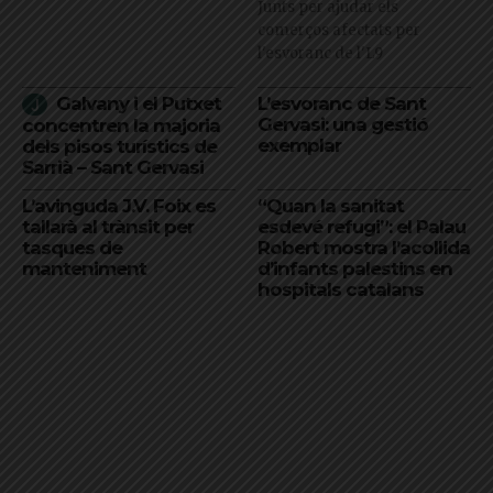
Junts per ajudar els
comerços afectats per
l'esvoranc de l'L9
Galvany i el Putxet
L’esvoranc de Sant
Gervasi: una gestió
concentren la majoria
exemplar
dels pisos turístics de
Sarrià – Sant Gervasi
L’avinguda J.V. Foix es
“Quan la sanitat
tallarà al trànsit per
esdevé refugi”: el Palau
tasques de
Robert mostra l’acollida
manteniment
d’infants palestins en
hospitals catalans