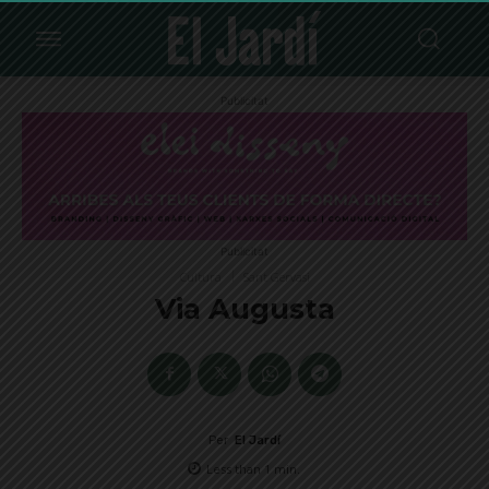
Publicitat
Publicitat
Cultura
Sant Gervasi
Via Augusta
Per
El Jardí
Less than 1
min.