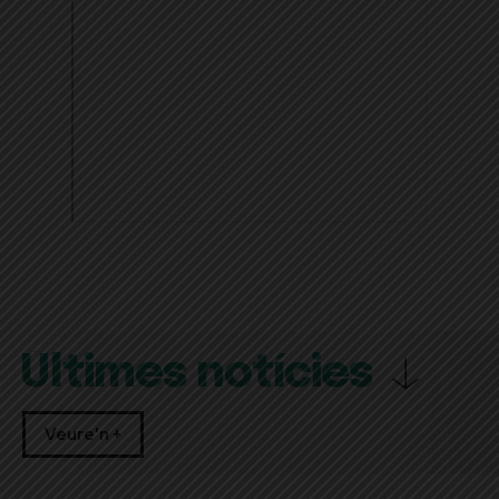
Últimes notícies
Veure'n +