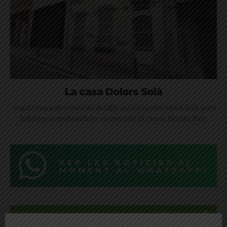
La casa Dolors Solà
Arquitectura domèstica i detalls modernistes en un dels pocs
habitatges unifamiliars conservats al carrer Ferran Puig
REP LES NOTÍCIES AL
MOMENT AL WHATSAPP!