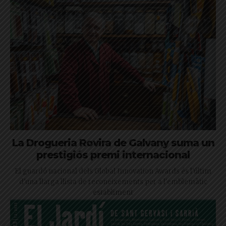
La Drogueria Rovira de Galvany suma un
prestigiós premi internacional
El guardó nacional dels Global Innovation Awards és l'últim
d'una llarga llista de reconeixements per a l'emblemàtic
establiment