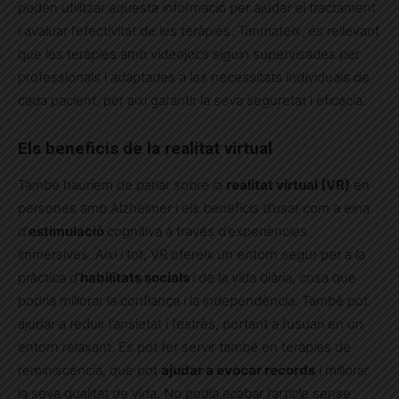
poden utilitzar aquesta informació per ajudar el tractament
i avaluar l’efectivitat de les teràpies. Tanmateix, és rellevant
que les teràpies amb videojocs siguin supervisades per
professionals i adaptades a les necessitats individuals de
cada pacient, per així garantir la seva seguretat i eficàcia.
Els beneficis de la realitat virtual
També hauríem de parlar sobre la
realitat virtual (VR)
en
persones amb Alzheimer i els beneficis d’usar com a eina
d’
estimulació
cognitiva a través d’experiències
immersives. Així i tot, VR ofereix un entorn segur per a la
pràctica d’
habilitats socials
i de la vida diària, cosa que
podria millorar la confiança i la independència. També pot
ajudar a reduir l’ansietat i l’estrès, portant a l’usuari en un
entorn relaxant. Es pot fer servir també en teràpies de
reminiscència, que pot
ajudar a evocar records
i millorar
la seva qualitat de vida. No podia acabar l’article sense