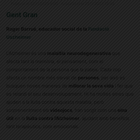
Publicat el 22.11.2023 6:00 · Actualitzat el 22.11.2023 15:48
Gent Gran
Roger Barrué, educador social
de la
Fundació
Uszheimer
L’Alzheimer
és una
malaltia
neurodegenerativa
que
afecta tant la memòria, el pensament, com el
comportament de la persona que la pateix. Cada cop
afecta un nombre més elevat de
persones
, per això es
busquen noves maneres de
millorar la seva vida
i fer que
es retardi el seu desenvolupament. Hi ha moltes eines que
ajuden a la lluita contra aquesta malaltia, però
sorprenentment els
videojocs
, han sorgit com una
eina
útil
en la
lluita contra l’Alzheimer
, ajudant amb beneficis
tant terapèutics, com emocionals.