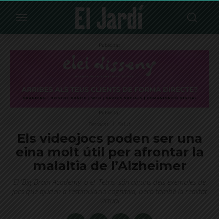
Publicitat
Publicitat
Destacat
Salut
Els videojocs poden ser una
eina molt útil per afrontar la
malaltia de l’Alzheimer
El 'Big Brain Academy' o el 'Tetris' són alguns dels exemples de
jocs que ajuden a l'estimulació cognitiva, però també la realitat
virtual