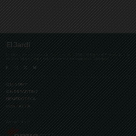
El Jardí
La Bonanova, Monterols, Galvany, Turó Parc, el Farró, el Putxet, Sarrià,
les Tres Torres, Pedralbes, Vallvidrera, les Planes i el Tibidabo
QUI SOM?
ON REPARTIM?
HEMEROTECA
CONTACTA
Associats a: