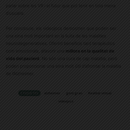
parlar sobre les VR i el futur que pot tenir en tota mena
d’usuaris.
Per concloure, els videojocs demostren que poden ser
una eina molt important en la lluita de les malalties
neurodegeneratives. Oferint beneficis tant terapèutics
com emocionals, afavorir una
millora en la qualitat de
vida del pacient
. No són una cura de cap malaltia, però
poden proporcionar una eina molt útil d’afrontar la malaltia
de l’Alzheimer.
ETIQUETES
alzheimer
gent gran
Realitat virtual
videojocs