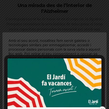
Una mirada des de l’interior de
l’Alzheimer
L’acompanyament ha de basar-se en el respecte, la dignitat i
l’empatia: reconèixer la seva història de vida i posar el focus
en les capacitats preservades és essencial per oferir una
atenció més humana
Amb el seu acord, nosaltres fem servir galetes o
tecnologies similars per emmagatzemar, accedir i
processar dades personals com la seva visita a aquest
lloc web. Pot retirar el seu consentiment o oposar-se
al processament de dades basat en interessos
legítims en qualsevol moment fent clic a "Ajustos de
cookies" o a la nostra Política de privacitat en aquest
lloc web. Si cliques "acceptar" dones el teu
consentiment
Més informació
Acceptar
Rebutjar tot
Quan l’usuari crea un compte al Diari el Jardí, dona el
seu consentiment explícit per rebre comunicacions