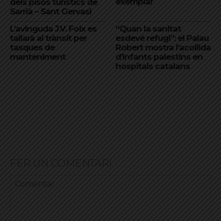
exemplar
dels pisos turístics de
Sarrià – Sant Gervasi
L’avinguda J.V. Foix es
“Quan la sanitat
tallarà al trànsit per
esdevé refugi”: el Palau
tasques de
Robert mostra l’acollida
manteniment
d’infants palestins en
hospitals catalans
FER UN COMENTARI