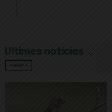
Últimes notícies
Veure'n +