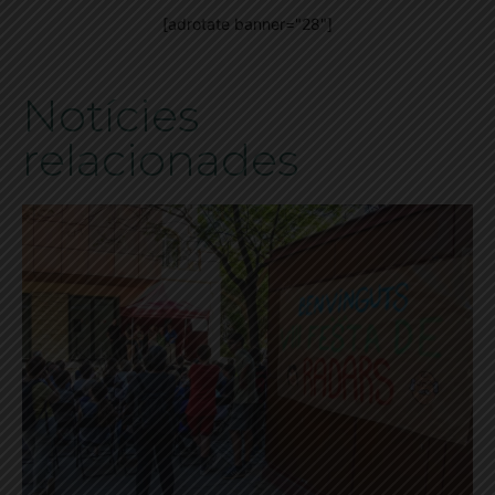
[adrotate banner="28"]
Notícies
relacionades