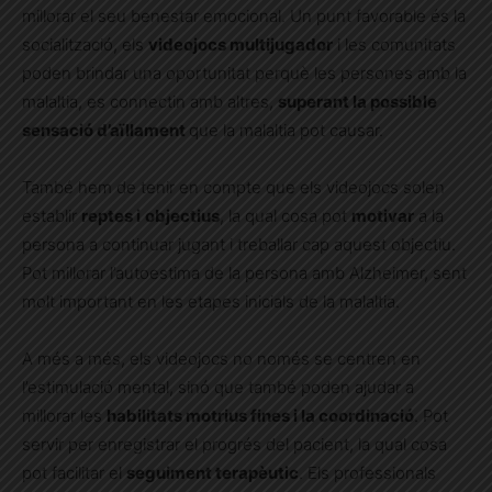
millorar el seu benestar emocional. Un punt favorable és la
socialització, els
videojocs multijugador
i les comunitats
poden brindar una oportunitat perquè les persones amb la
malaltia, es connectin amb altres,
superant la possible
sensació d’aïllament
que la malaltia pot causar.
També hem de tenir en compte que els videojocs solen
establir
reptes i
objectius
, la qual cosa pot
motivar
a la
persona a continuar jugant i treballar cap aquest objectiu.
Pot millorar l’autoestima de la persona amb Alzheimer, sent
molt important en les etapes inicials de la malaltia.
A més a més, els videojocs no només se centren en
l’estimulació mental, sinó que també poden ajudar a
millorar les
habilitats motrius fines i la coordinació
. Pot
servir per enregistrar el progrés del pacient, la qual cosa
pot facilitar el
seguiment terapèutic
. Els professionals