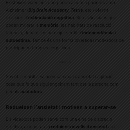
Existeixen videojocs que poden ajudar a pacients amb
Alzheimer (
Big Brain Academy, Tetris
, etc.) oferint
exercicis d’
estimulació
cognitiva
. Són aplicacions que
poden millorar la
memòria
, les habilitats de resolució i
l’atenció, donant-los un major sentit d’
independència i
autoestima
. També és una forma divertida i motivadora de
participar en teràpies cognitives.
Publicitat
Sovint la malaltia va acompanyada d’ansietat i agitació,
cosa que fa que sigui angoixant tant per la persona com
per als
cuidadors
.
Redueixen l’ansietat i motiven a superar-se
Els videojocs poden servir com una eina de discreció
efectiva, ajudant així a
reduir els nivells
d’ansietat
així