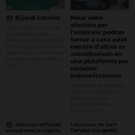
El jardí exterior
Nous veïns
afectats per
"De la mateixa manera que
l’esvoranc podran
necessito harmonia a
tornar a casa aviat
l’interior, també en necessito
mentre d’altres es
a l’exterior, perquè com és a
dins és a fora i com és a fora
constitueixen en
és a dins": l'article de Glòria
una plataforma per
Vilalta
reclamar
indemnitzacions
L’Ajuntament de Barcelona
aprova una proposició de
Junts per ajudar els
comerços afectats per
l'esvoranc de l'L9
Galvany i el Putxet
L’esvoranc de Sant
Gervasi: una gestió
concentren la majoria