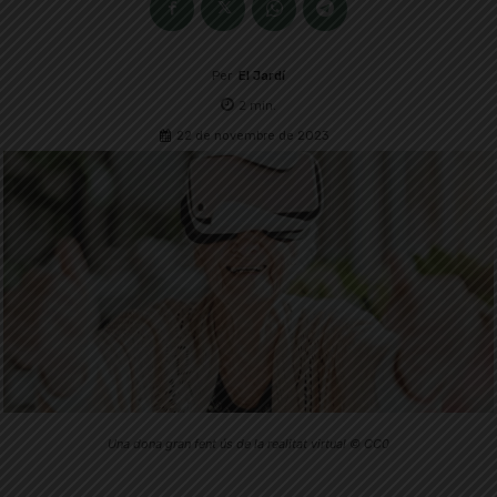
Per
El Jardí
2
min.
22 de novembre de 2023
Una dona gran fent ús de la realitat virtual © CC0