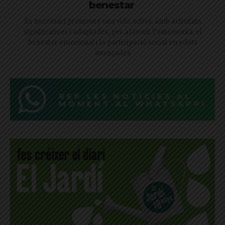
benestar
És necessari promoure una vida activa, amb activitats
significatives i adaptades, per afavorir l’autonomia, el
benestar emocional i la participació social en edats
avançades
REP LES NOTÍCIES AL
MOMENT AL WHATSAPP!