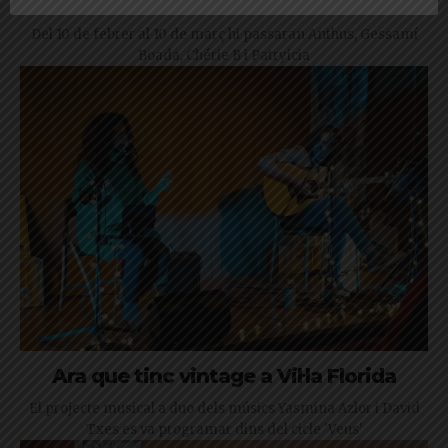
concerts fins el 10 de març
Del 10 de febrer al 10 de març hi passaran Anthus, Gessamí
Boada, Chérie B i Patryicia
Ara que tinc vintage a Vil·la Florida
El projecte musical a duo dels músics Yasmina Azlor i David
Txes es va programar dins del cicle 'Veus'