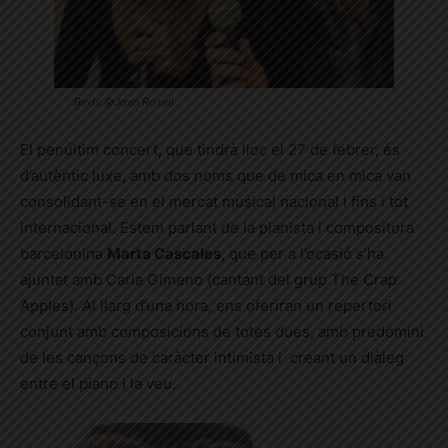
Birds ©Joan Rosell
El penúltim concert, que tindrà lloc el 27 de febrer, és
d’autèntic luxe, amb dos noms que de mica en mica van
consolidant-se en el mercat musical nacional i fins i tot
internacional. Estem parlant de la pianista i compositora
barcelonina
Marta Cascales
, que per a l’ocasió s’ha
ajuntat amb Carla Gimeno (cantant del grup The Crap
Apples). Al llarg d’una hora, ens oferiran un repertori
conjunt amb composicions de totes dues, amb predomini
de les cançons de caràcter intimista i creant un diàleg
entre el piano i la veu.