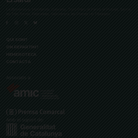
La Bonanova, Monterols, Galvany, Turó Parc, el Farró, el Putxet, Sarrià,
les Tres Torres, Pedralbes, Vallvidrera, les Planes i el Tibidabo
QUI SOM?
ON REPARTIM?
HEMEROTECA
CONTACTA
Associats a:
Amb el suport de: