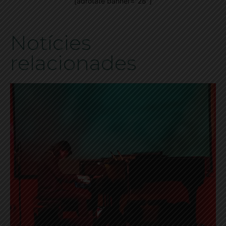
[adrotate banner="28"]
Notícies
relacionades