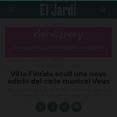
Publicitat
Publicitat
Cultura
Destacat
Sant Gervasi
Vil·la Florida acull una nova
edició del cicle musical Veus
Els vespres de dijous de febrer i març Vil·la Florida esdevè un
bon aparador per a joves formacions de casa nostra