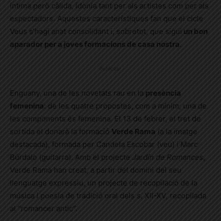
íntima però càlida, idònia tant per als artistes com per als
espectadors. Aquestes característiques fan que el cicle
Veus s’hagi anat consolidant i, sobretot, que sigui
un bon
aparador per a joves formacions de casa nostra
.
Publicitat
Enguany, una de les novetats rau en la
presència
femenina
: de les quatre propostes, com a mínim, una de
les components és femenina. El 13 de febrer, el tret de
sortida el donarà la formació
Verde Rama
(a la imatge
destacada), formada per Candela Escobar (veu) i Marc
Búrdalo (guitarra). Amb el projecte
Jardín de Romances
,
Verde Rama han creat, a partir del domini del seu
llenguatge expressiu, un projecte de recopilació de la
música i poesia de tradició oral dels s. XII-XV, recopilada
al “romancer antic”.