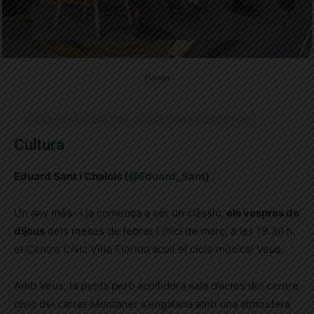
Florida
Publicat el 10.2.2020 7:00 · Actualitzat el 10.2.2020 11:52
Cultura
Eduard Sant i Chalois (
@Eduard_Sant
)
Un any més- i ja comença a ser un clàssic,
els vespres de
dijous
dels mesos de febrer i inici de març, a les 19.30 h,
el Centre Cívic Vil·la Florida acull el cicle musical Veus.
Amb Veus, la petita però acollidora sala d’actes del centre
cívic del carrer Muntaner s’engalana amb una atmosfera