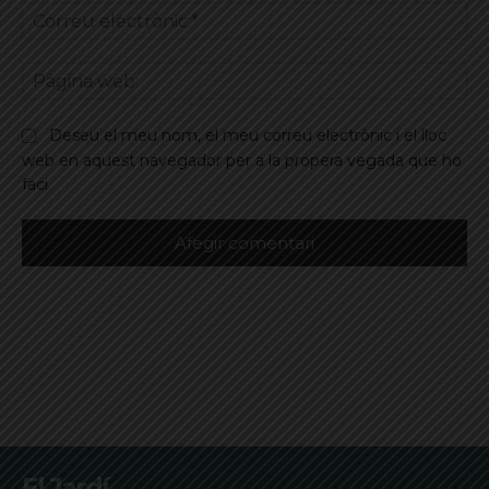
Co
ele
Pà
we
Deseu el meu nom, el meu correu electrònic i el lloc
web en aquest navegador per a la propera vegada que ho
faci.
El Jardí