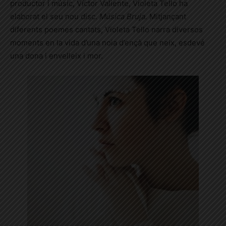
productor i músic, Víctor Valiente, Violeta Tello ha
elaborat el seu nou disc.
Música Bruja.
Mitjançant
diferents poemes cantats, Violeta Tello narra diversos
moments en la vida d’una noia d’ençà que neix, esdevé
una dona i envelleix i mor.