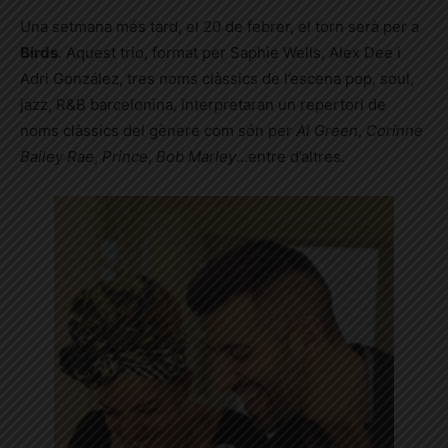
Una setmana més tard, el 20 de febrer, el torn serà per a
Birds
. Aquest trio, format per Saphie Wells, Alex Dee i
Adri González, tres noms clàssics de l’escena pop, soul,
jazz, R&B barcelonina, interpretaran un repertori de
noms clàssics del gènere com són per
Al Green
,
Corinne
Bailey Rae
,
Prince
,
Bob Marley
…entre d’altres.