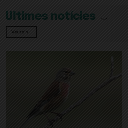
Últimes notícies
Veure'n +