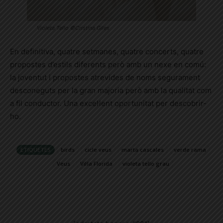
Violeta Tello ©Cristina Giles
En definitiva, quatre setmanes, quatre concerts, quatre
propostes d’estils diferents però amb un nexe en comú:
la joventut i propostes atrevides de noms segurament
desconeguts per la gran majoria però amb la qualitat com
a fil conductor. Una excel·lent oportunitat per descobrir-
ho.
ETIQUETES
birds
cicle veus
marta cascales
verde rama
Veus
Vil·la Florida
violeta tello grau