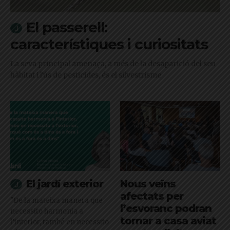
El passerell:
característiques i curiositats
La seva principal amenaça, a més de la desaparició del seu
hàbitat i l'ús de pesticides, és el silvestrisme
El jardí exterior
Nous veïns
afectats per
"De la mateixa manera que
l’esvoranc podran
necessito harmonia a
tornar a casa aviat
l’interior, també en necessito