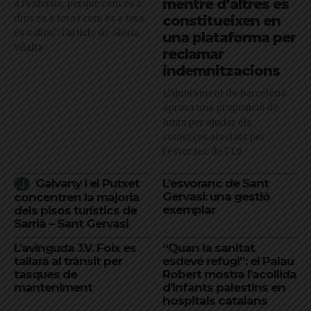
mentre d’altres es
a l’exterior, perquè com és a
dins és a fora i com és a fora
constitueixen en
és a dins": l'article de Glòria
una plataforma per
Vilalta
reclamar
indemnitzacions
L’Ajuntament de Barcelona
aprova una proposició de
Junts per ajudar els
comerços afectats per
l'esvoranc de l'L9
Galvany i el Putxet
L’esvoranc de Sant
Gervasi: una gestió
concentren la majoria
exemplar
dels pisos turístics de
Sarrià – Sant Gervasi
L’avinguda J.V. Foix es
“Quan la sanitat
tallarà al trànsit per
esdevé refugi”: el Palau
tasques de
Robert mostra l’acollida
manteniment
d’infants palestins en
hospitals catalans