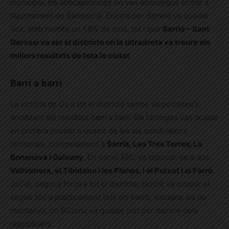
municipal, els anticapitalistes no van aconseguir entrar a
l’Ajuntament de Barcelona. Encara per darrere va quedar
Vox, amb només un 1,8% de vots, tot i que
Sarrià – Sant
Gervasi va ser el districte on la ultradreta va treure els
millors resultats de tota la ciutat
.
Barri a barri
La victòria de Cs a tot el districte també va percebre’s
analitzant els resultats barri a barri. Els taronges van acabar
en primera posició a quatre de les sis subdivisions
territorials, concretament a
Sarrià, Les Tres Torres, La
Bonanova i Galvany
. En canvi, ERC va imposar-se a dos:
Vallvidrera, el Tibidabo i les Planes, i el Putxet i el Farró
.
JxCat, segona força a tot el districte, també va ocupar el
segon lloc a pràcticament tots els barris, excepte als de
muntanya, on BComú va quedar just per darrere dels
republicans.