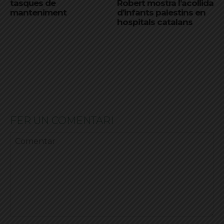
tasques de
Robert mostra l’acollida
manteniment
d’infants palestins en
hospitals catalans
FER UN COMENTARI
Comentar