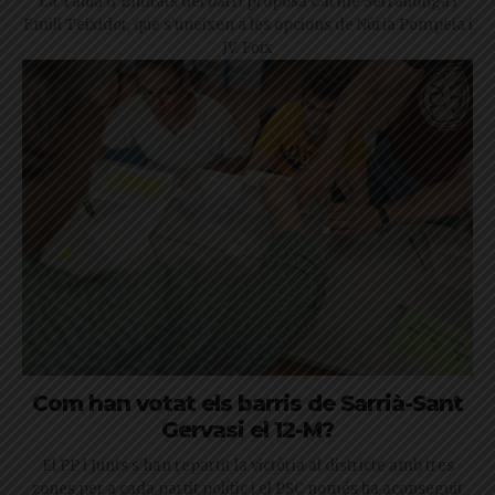
La Taula d'Entitats del barri proposa Carme Serrallonga i
Emili Teixidor, que s'uneixen a les opcions de Núria Pompeia i
J.V. Foix
Com han votat els barris de Sarrià-Sant
Gervasi el 12-M?
El PP i Junts s'han repartit la victòria al districte amb tres
zones per a cada partit polític i el PSC només ha aconseguit