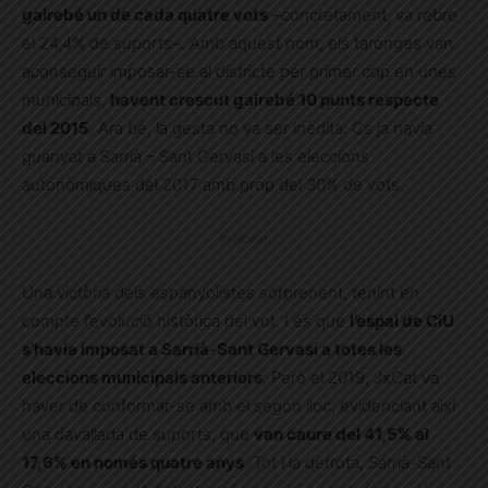
gairebé un de cada quatre vots
–concretament, va rebre
el 24,4% de suports–. Amb aquest nom, els taronges van
aconseguir imposar-se al districte per primer cop en unes
municipals,
havent crescut gairebé 10 punts respecte
del 2015
. Ara bé, la gesta no va ser inèdita: Cs ja havia
guanyat a Sarrià – Sant Gervasi a les eleccions
autonòmiques del 2017 amb prop del 30% de vots.
Publicitat
Una victòria dels espanyolistes sorprenent, tenint en
compte l’evolució històrica del vot. I és que
l’espai de CiU
s’havia imposat a Sarrià-Sant Gervasi a totes les
eleccions municipals anteriors
. Però el 2019, JxCat va
haver de conformar-se amb el segon lloc, evidenciant així
una davallada de suports, que
van caure del 41,5% al
17,6% en només quatre anys
. Tot i la derrota, Sarrià-Sant