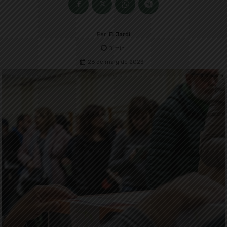
Per
El Jardí
3
min.
26 de maig de 2023