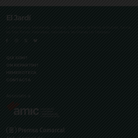
El Jardí
La Bonanova, Monterols, Galvany, Turó Parc, el Farró, el Putxet, Sarrià,
les Tres Torres, Pedralbes, Vallvidrera, les Planes i el Tibidabo
QUI SOM?
ON REPARTIM?
HEMEROTECA
CONTACTA
Associats a:
Amb el suport de: