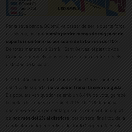
Per la seva banda, BComú va passar de ser la quarta força
a la sisena, malgrat
només perdre menys de mig punt de
suports i mantenir-se per sobre de la barrera del 10%.
De totes maneres, a Sarrià – Sant Gervasi el partit d’Ada
Colau va obtenir els seus pitjors resultats d’entre tots els
districtes de la ciutat.
El PP, històricament fort a Sarrià – Sant Gervasi amb més
del 20% de suports,
no va poder frenar la seva caiguda
.
Els populars van quedar-se amb un 6,44% de vots, gairebé
la meitat dels que va obtenir el 2015. I la CUP també va
desinflar-se en un percentatge similar, obtenint un suport
de
poc més del 2% al districte
, per darrere, fins i tot, de la
candidatura independentista de Jordi Graupera. A escala