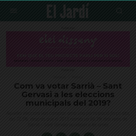
Publicitat
Publicitat
Destacat
Política
Com va votar Sarrià – Sant
Gervasi a les eleccions
municipals del 2019?
Aquelles eleccions van comptar amb una participació força alta,
del 72,5%, després que el 2015 només un 66,3% dels veïns de
Sarrià – Sant Gervasi acudissin a les urnes