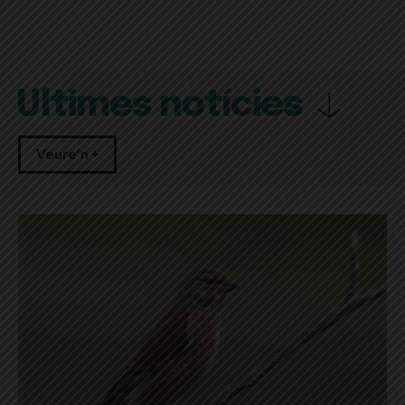
Últimes notícies
Veure'n +