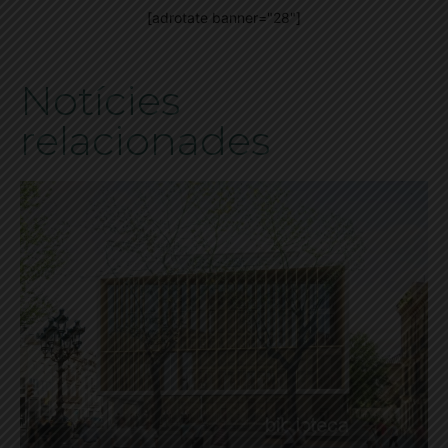
[adrotate banner="28"]
Notícies
relacionades