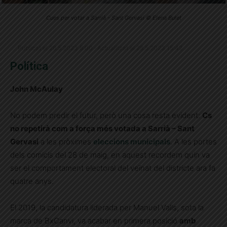
Cues per votar a Sarrià - Sant Gervasi © Elena Bulet
Publicat el 26.5.2023 8:00 · Actualitzat el 28.5.2023 15:42
Política
John McAulay
No podem predir el futur, però una cosa resta evident:
Cs
no repetirà com a força més votada a Sarrià – Sant
Gervasi
a les pròximes
eleccions municipals
. A les portes
dels comicis del 28 de maig, en aquest recordem quin va
ser el comportament electoral del veïnat del districte ara fa
quatre anys.
El 2019, la candidatura liderada per Manuel Valls, sota la
marca de BxCanvi, va acabar en primera posició
amb