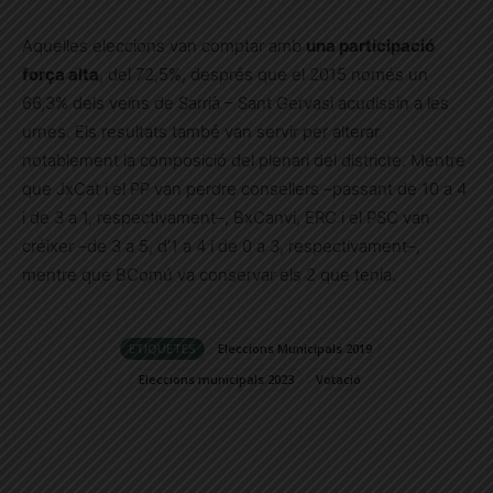
Aquelles eleccions van comptar amb
una participació
força alta
, del 72,5%, després que el 2015 només un
66,3% dels veïns de Sarrià – Sant Gervasi acudissin a les
urnes. Els resultats també van servir per alterar
notablement la composició del plenari del districte. Mentre
que JxCat i el PP van perdre consellers –passant de 10 a 4
i de 3 a 1, respectivament–, BxCanvi, ERC i el PSC van
créixer –de 3 a 5, d’1 a 4 i de 0 a 3, respectivament–,
mentre que BComú va conservar els 2 que tenia.
ETIQUETES
Eleccions Municipals 2019
Eleccions municipals 2023
Votació