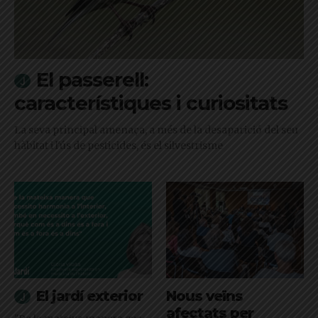
El passerell:
característiques i curiositats
La seva principal amenaça, a més de la desaparició del seu
hàbitat i l'ús de pesticides, és el silvestrisme
El jardí exterior
Nous veïns
afectats per