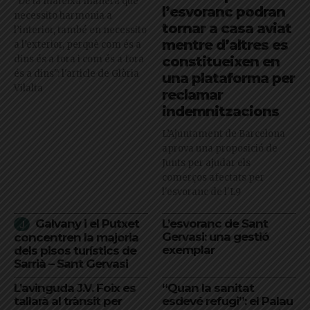
"De la mateixa manera que
l’esvoranc podran
necessito harmonia a
tornar a casa aviat
l’interior, també en necessito
mentre d’altres es
a l’exterior, perquè com és a
dins és a fora i com és a fora
constitueixen en
és a dins": l'article de Glòria
una plataforma per
Vilalta
reclamar
indemnitzacions
L’Ajuntament de Barcelona
aprova una proposició de
Junts per ajudar els
comerços afectats per
l'esvoranc de l'L9
Galvany i el Putxet
L’esvoranc de Sant
Gervasi: una gestió
concentren la majoria
exemplar
dels pisos turístics de
Sarrià – Sant Gervasi
L’avinguda J.V. Foix es
“Quan la sanitat
tallarà al trànsit per
esdevé refugi”: el Palau