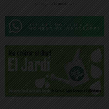
ser segon a la muntanya
REP LES NOTÍCIES AL
MOMENT AL WHATSAPP!