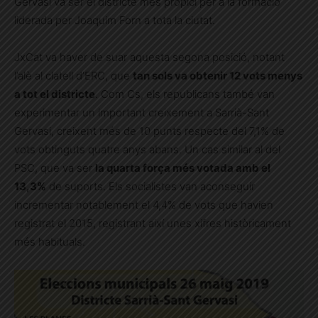
Gervasi va ser el districte més propici per a la formació
liderada per Joaquim Forn a tota la ciutat.
JxCat va haver de suar aquesta segona posició, notant
l’alè al clatell d’ERC, que
tan sols va obtenir 12 vots menys
a tot el districte
. Com Cs, els republicans també van
experimentar un important creixement a Sarrià-Sant
Gervasi, creixent més de 10 punts respecte del 7,1% de
vots obtinguts quatre anys abans. Un cas similar al del
PSC, que va ser
la quarta força més votada amb el
13,3%
de suports. Els socialistes van aconseguir
incrementar notablement el 4,4% de vots que havien
registrat el 2015, registrant així unes xifres històricament
més habituals.