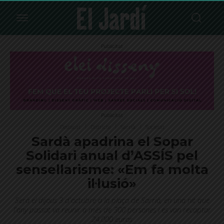
Publicitat
Publicitat
Destacat
Districte
Sarrià
Societat
Sardà apadrina el Sopar
Solidari anual d’ASSÍS pel
sensellarisme: «Em fa molta
il·lusió»
Serà el dijous 3 d'octubre a la plaça de Sarrià, en una nit que
l'any passat va reunir a més de 300 persones i es van recaptar
24.000 euros