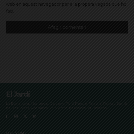
web en aquest navegador per a la propera vegada que ho
faci.
El Jardí
La Bonanova, Monterols, Galvany, Turó Parc, el Farró, el Putxet, Sarrià,
les Tres Torres, Pedralbes, Vallvidrera, les Planes i el Tibidabo
QUI SOM?