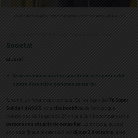
Xavier Sardà davant el centre d'acollida a persones sense llar © ASSÍS
Publicat el 24.9.2024 9:40 · Actualitzat el 25.9.2024 12:54
Societat
El Jardí
Assís denuncia un atac aporofòbic a les portes del
centre d’atenció a persones sense llar
‘Una nit, un futur d’oportunitats’. És l’eslògan del
7è Sopar
Solidari d’ASSÍS
, una
cita benèfica
de l’entitat que
treballa des de fa gairebé 25 anys a Sarrià acompanyant a
persones en situació de sense llar
. La trobada, aquest
any, està fixada al calendari pel
dijous 3 d’octubre
, a les