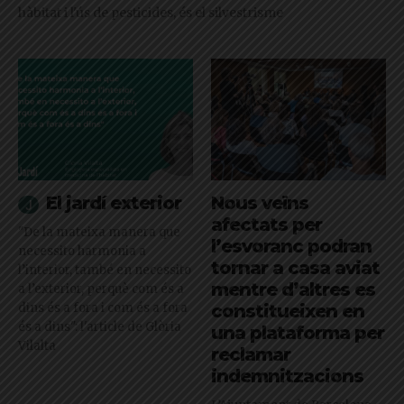
hàbitat i l'ús de pesticides, és el silvestrisme
El jardí exterior
Nous veïns
afectats per
"De la mateixa manera que
l’esvoranc podran
necessito harmonia a
tornar a casa aviat
l’interior, també en necessito
mentre d’altres es
a l’exterior, perquè com és a
dins és a fora i com és a fora
constitueixen en
és a dins": l'article de Glòria
una plataforma per
Vilalta
reclamar
indemnitzacions