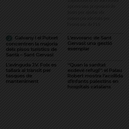
L’Ajuntament de Barcelona
aprova una proposició de
Junts per ajudar els
comerços afectats per
l'esvoranc de l'L9
Galvany i el Putxet
L’esvoranc de Sant
Gervasi: una gestió
concentren la majoria
exemplar
dels pisos turístics de
Sarrià – Sant Gervasi
L’avinguda J.V. Foix es
“Quan la sanitat
tallarà al trànsit per
esdevé refugi”: el Palau
tasques de
Robert mostra l’acollida
manteniment
d’infants palestins en
hospitals catalans