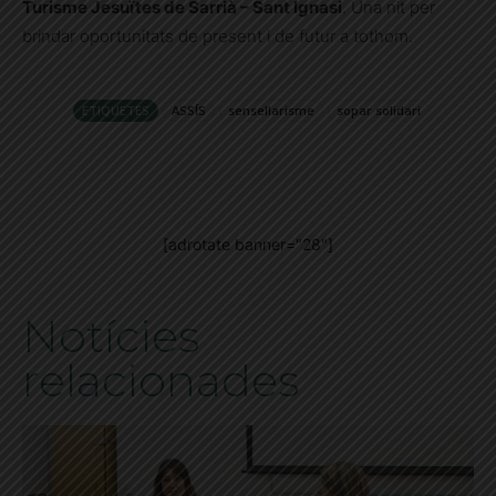
Turisme Jesuïtes de Sarrià – Sant Ignasi
. Una nit per
brindar oportunitats de present i de futur a tothom.
ETIQUETES
ASSÍS
sensellarisme
sopar solidari
[adrotate banner="28"]
Notícies
relacionades