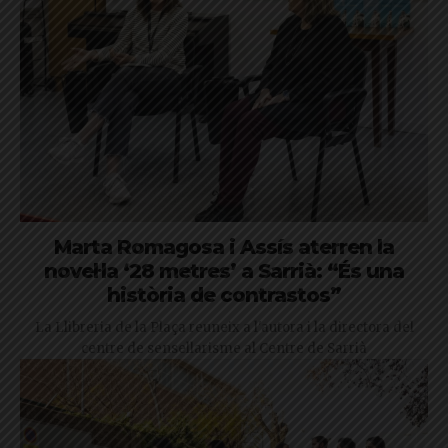
Marta Romagosa i Assís aterren la
novel·la ‘28 metres’ a Sarrià: “És una
història de contrastos”
La Llibreria de la Plaça reuneix a l'autora i la directora del
centre de sensellarisme al Centre de Sarrià