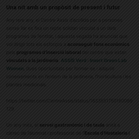
Una nit amb un propòsit de present i futur
Any rere any, el Centre Assís d’acollida per a persones
sense llar es fixa un repte solidari vinculat a un dels
programes de l’entitat, i aquesta vegada ha anunciat que
vol dirigir tots els esforços a
aconseguir fons econòmics
pels
programes d’inserció laboral
del centre que estan
vinculats a la jardineria
:
ASSÍS Verd
i
Insert Green Lab
Women
, dues oportunitats per formar-se i adquirir
coneixements en l’entorn de la jardineria, l’horticultura i les
plantes medicinals.
https://twitter.com/CentreAssis/status/1833551750160089
129
Un any més, el
servei gastronòmic i de taula
anirà a
càrrec de l’alumnat i professorat de l’
Escola d’Hostaleria i