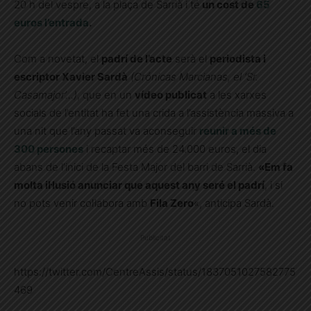
20 h del vespre, a la plaça de Sarrià i té
un cost de
65
euros l’entrada
.
Com a novetat, el
padrí de l’acte
serà el
periodista i
escriptor Xavier Sardà
(Crónicas Marcianas, el ‘Sr.
Casamajor’…)
, que en un
vídeo publicat
a les xarxes
socials de l’entitat ha fet una crida a l’assistència massiva a
una nit que l’any passat va aconseguir
reunir a més de
300 persones
i recaptar més de 24.000 euros, el dia
abans de l’inici de la Festa Major del barri de Sarrià.
«Em fa
molta il·lusió anunciar que aquest any seré el padrí
, i si
no pots venir col·labora amb
Fila Zero
«, anticipa Sardà.
Publicitat
https://twitter.com/CentreAssis/status/1837051027582775
469