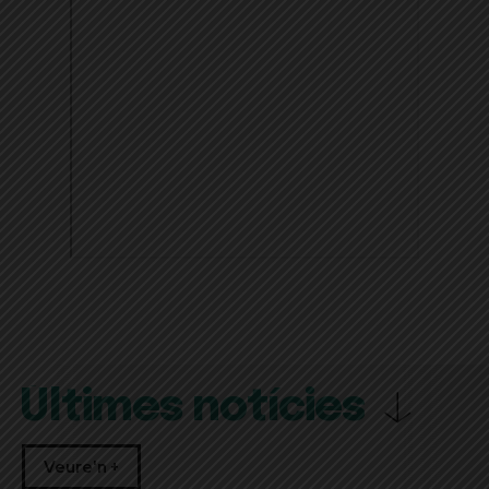
Últimes notícies
Veure'n +