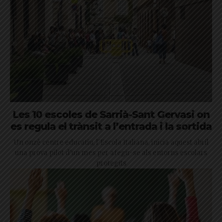
Les 10 escoles de Sarrià-Sant Gervasi on
es regula el trànsit a l’entrada i la sortida
Un onzè centre educatiu, l'Escola Italiana, inicia aquest abril
una prova pilot d'un mes per afegir-se als entorns escolars
protegits