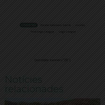
ETIQUETES
Escola Salesians Sarrià
escoles
First Lego League
Lego League
[adrotate banner="28"]
Notícies
relacionades