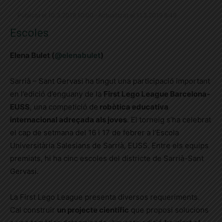
Publicat el 10.3.2019 10:00 · Actualitzat el 11.3.2019 8:49
Escoles
Elena Bulet (
@elenabulet
)
Sarrià – Sant Gervasi ha tingut una participació important
en l’edició d’enguany de la
First Lego League Barcelona-
EUSS
, una competició de
robòtica educativa
internacional adreçada als joves
. El torneig s’ha celebrat
el cap de setmana del 16 i 17 de febrer a l’Escola
Universitària Salesians de Sarrià, EUSS. Entre els equips
premiats, hi ha cinc escoles del districte de Sarrià-Sant
Gervasi.
La First Lego League presenta diversos requeriments.
Cal construir
un projecte científic
que proposi solucions