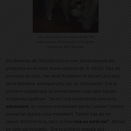
Les concursants de l’equip de War 56
disfressades d’astronautes. Fotografia
cedida per Abril Bardallo.
Els alumnes de l’Escola Súnion han desenvolupat els
projectes en el marc d’una optativa de 3r d’ESO. Des de
principis de curs, han anat treballant-hi durant dos dies
de la setmana, acompanyats per un entrenador. Era la
primera vegada que es presentaven i cap dels equips
s’esperava guanyar. “Va ser una experiència una mica
estressant
, el concurs era bastant seriós i potser havíem
presentat alguna cosa malament. També has de fer
canvis d’última hora, però al final
ens va sortir bé
!”, afirma
un dels participants. “Era la primera vegada que