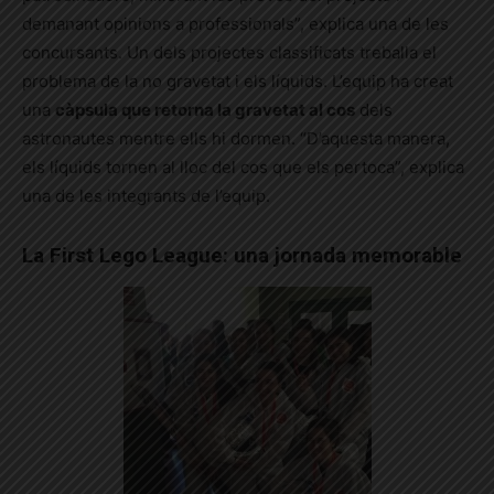
demanant opinions a professionals”, explica una de les
concursants. Un dels projectes classificats treballa el
problema de la no gravetat i els líquids. L’equip ha creat
una
càpsula que retorna la gravetat al cos
dels
astronautes mentre ells hi dormen. “D’aquesta manera,
els líquids tornen al lloc del cos que els pertoca”, explica
una de les integrants de l’equip.
La First Lego League: una jornada memorable