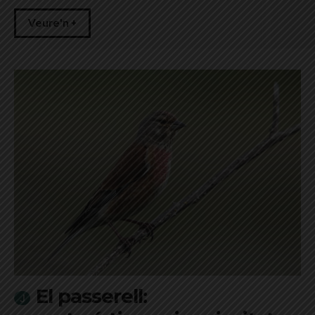
Veure'n +
El passerell: