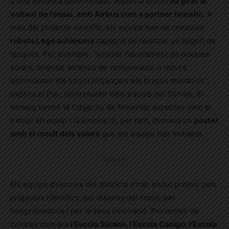
a una temàtica determinada. Aquesta edició
ha girat al
voltant de l’espai, amb Airbus com a partner temàtic
. A
més del projecte científic, els equips han de construir
robots Lego autònoms
capaços de realitzar un seguit de
tasques. Per exemple, “simular l’ajustament de plaques
solars, orientar antenes de comunicació o moure
astronautes (de Lego) mitjançant els braços mecànics”,
explica el Pau, l’entrenador dels equips del Súnion. El
torneig també té l’objectiu de fomentar aspectes com el
treball en equip i la innovació, per tant, demana un
pòster
amb el recull dels valors
que els equips han treballat.
Publicitat
Els equips d’escoles del districte s’han endut premis pels
projectes científics, pel disseny del robot, per
l’emprenedoria i per la seva innovació. Provenien de
centres com ara
l’Escola Súnion, l’Escola Canigó, l’Escola