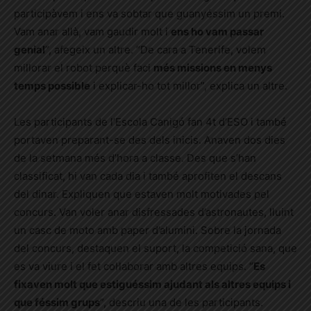
participàvem i ens va sobtar que guanyéssim un premi.
Vam anar allà, vam gaudir molt i
ens ho vam passar
genial
”, afegeix un altre. “De cara a Tenerife, volem
millorar el robot perquè faci
més missions en menys
temps possible
i explicar-ho tot millor”, explica un altre.
Les participants de l’Escola Canigó fan 4t d’ESO i també
portaven preparant-se des dels inicis. Anaven dos dies
de la setmana més d’hora a classe. Des que s’han
classificat, hi van cada dia i també aprofiten el descans
del dinar. Expliquen que estaven molt motivades pel
concurs. Van voler anar disfressades d’astronautes, lluint
un casc de moto amb paper d’alumini. Sobre la jornada
del concurs, destaquen el suport, la competició sana, que
es va viure i el fet col·laborar amb altres equips. “
Es
fixaven molt que estiguéssim ajudant als altres equips i
que féssim grups
”, descriu una de les participants.