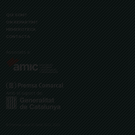
QUI SOM?
ON REPARTIM?
HEMEROTECA
CONTACTA
Associats a:
Amb el suport de:
© Premsa Local El Jardí SCCL 2025