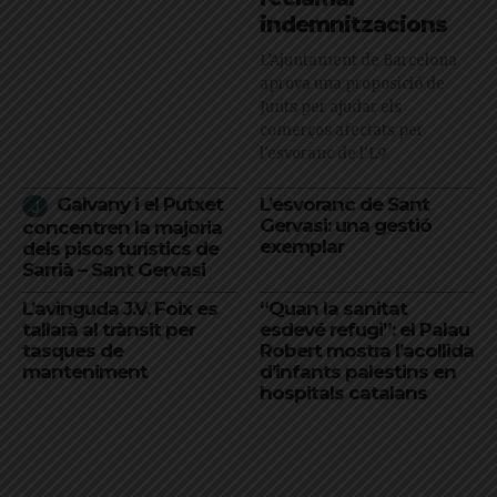
indemnitzacions
L’Ajuntament de Barcelona
aprova una proposició de
Junts per ajudar els
comerços afectats per
l'esvoranc de l'L9
Galvany i el Putxet
L’esvoranc de Sant
Gervasi: una gestió
concentren la majoria
exemplar
dels pisos turístics de
Sarrià – Sant Gervasi
L’avinguda J.V. Foix es
“Quan la sanitat
tallarà al trànsit per
esdevé refugi”: el Palau
tasques de
Robert mostra l’acollida
manteniment
d’infants palestins en
hospitals catalans