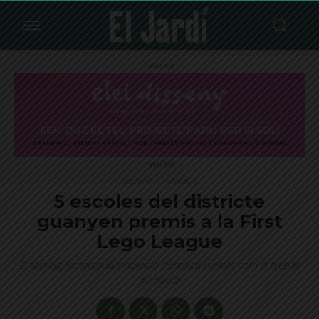
Publicitat
Publicitat
Destacat
Educació
5 escoles del districte
guanyen premis a la First
Lego League
El torneig fomenta la innovació científica i valors com el treball
en equip