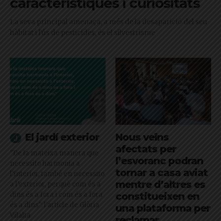
característiques i curiositats
La seva principal amenaça, a més de la desaparició del seu
hàbitat i l'ús de pesticides, és el silvestrisme
El jardí exterior
Nous veïns
afectats per
"De la mateixa manera que
l’esvoranc podran
necessito harmonia a
tornar a casa aviat
l’interior, també en necessito
mentre d’altres es
a l’exterior, perquè com és a
dins és a fora i com és a fora
constitueixen en
és a dins": l'article de Glòria
una plataforma per
Vilalta
reclamar