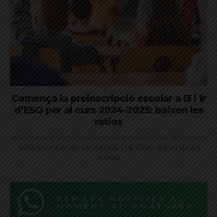
Comença la preinscripció escolar a I3 i 1r
d’ESO per al curs 2024-2025: baixen les
ràtios
A Sarrià-Sant Gervasi es manté la mateixa oferta de centres
públics i concertats per Infantil 3 i 1r d'ESO que en el curs
present
REP LES NOTÍCIES AL
MOMENT AL WHATSAPP!