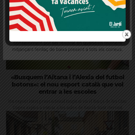
Més informació
Acceptar
Rebutjar tot
Quan l’usuari crea un compte al Diari el Jardí, dona el
seu consentiment explícit per rebre comunicacions
informatives relacionades amb el servei. Aquest
consentiment pot ser revocat en qualsevol moment
mitjançant l’enllaç de baixa present a tots els correus.
«Busquem l’Aitana i l’Alexia del futbol
botons»: el nou esport català que vol
entrar a les escoles
Un esport intergeneracional inspirat en el Barça de les Cinc
Copes aspira a entrar a les aules de Sarrià-Sant Gervasi