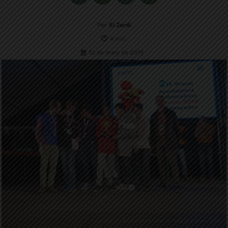
Per
El Jardí
4
min.
10 de març de 2019