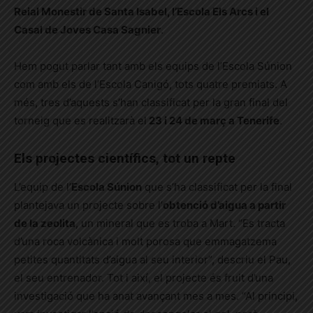
Reial Monestir de Santa Isabel, l’Escola Els Arcs i el
Casal de Joves Casa Sagnier
.
Hem pogut parlar tant amb els equips de l’Escola Súnion
com amb els de l’Escola Canigó, tots quatre premiats. A
més, tres d’aquests s’han classificat per la gran final del
torneig que es realitzarà el
23 i 24 de març a Tenerife
.
Els projectes científics, tot un repte
L’equip de l’
Escola Súnion
que s’ha classificat per la final
plantejava un projecte sobre l’
obtenció d’aigua a partir
de la zeolita
, un mineral que es troba a Mart. “Es tracta
d’una roca volcànica i molt porosa que emmagatzema
petites quantitats d’aigua al seu interior”, descriu el Pau,
el seu entrenador. Tot i així, el projecte és fruit d’una
investigació que ha anat avançant mes a mes. “Al principi,