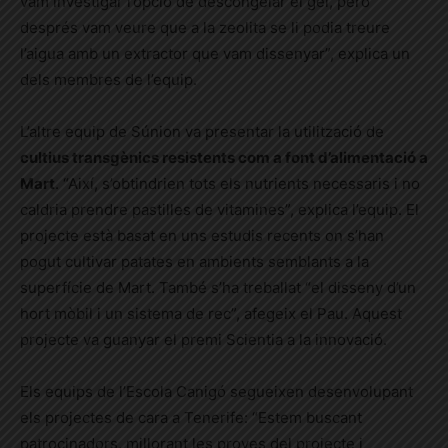
vam investigar l’opció de descongelar el gel, però
després vam veure que a la zeolita se li podia treure
l’aigua amb un extractor que vam dissenyar”, explica un
dels membres de l’equip.
L’altre equip de Súnion va presentar la utilització de
cultius transgènics resistents com a font d’alimentació a
Mart
. “Així, s’obtindrien tots els nutrients necessaris i no
caldria prendre pastilles de vitamines”, explica l’equip. El
projecte està basat en uns estudis recents on s’han
pogut cultivar patates en ambients semblants a la
superfície de Mart. També s’ha treballat “el disseny d’un
hort mòbil i un sistema de rec”, afegeix el Pau. Aquest
projecte va guanyar el premi Scientia a la innovació.
Els equips de l’Escola Canigó segueixen desenvolupant
els projectes de cara a Tenerife: “Estem buscant
patrocinadors, millorant les proves del projecte i